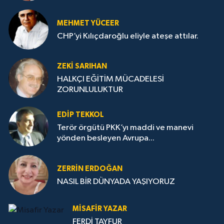
MEHMET YÜCEER
CHP’yi Kılıçdaroğlu eliyle ateşe attılar.
ZEKI SARIHAN
HALKÇI EĞİTİM MÜCADELESİ
ZORUNLULUKTUR
EDIP TEKKOL
Terör örgütü PKK’yı maddi ve manevi
yönden besleyen Avrupa...
ZERRIN ERDOĞAN
NASIL BİR DÜNYADA YAŞIYORUZ
MISAFIR YAZAR
FERDİ TAYFUR