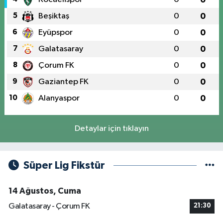
5
Beşiktaş
0
0
6
Eyüpspor
0
0
7
Galatasaray
0
0
8
Çorum FK
0
0
9
Gaziantep FK
0
0
10
Alanyaspor
0
0
Detaylar için tıklayın
Süper Lig Fikstür
14 Ağustos, Cuma
Galatasaray - Çorum FK
21:30