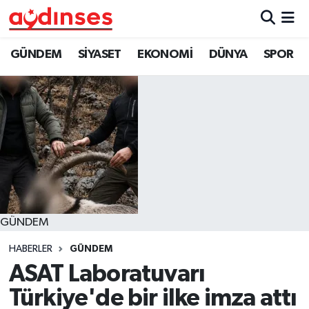
GÜNDEM
Nöbetçi Eczaneler
GÜNDEM
SİYASET
EKONOMİ
DÜNYA
SPOR
SİYASET
Hava Durumu
EKONOMİ
Aydin Namaz Vakitleri
DÜNYA
Trafik Durumu
SPOR
Süper Lig Puan Durumu ve Fikstür
GÜNDEM
MAGAZİN
Tüm Manşetler
HABERLER
GÜNDEM
YAŞAM
Son Dakika Haberleri
ASAT Laboratuvarı
Türkiye'de bir ilke imza attı
Haber Arşivi