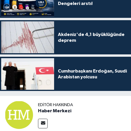
Dengeleri arstı!
Akdeniz'de 4,1 büyüklüğünde
deprem
Cumhurbaşkanı Erdoğan, Suudi
Arabistan yolcusu
EDITÖR HAKKINDA
Haber Merkezi