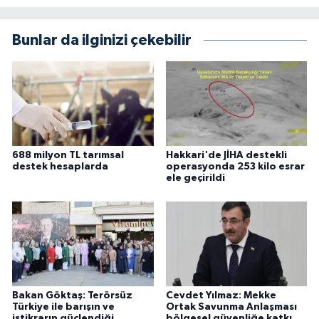
Bunlar da ilginizi çekebilir
688 milyon TL tarımsal
Hakkari'de JİHA destekli
destek hesaplarda
operasyonda 253 kilo esrar
ele geçirildi
Bakan Göktaş: Terörsüz
Cevdet Yılmaz: Mekke
Türkiye ile barışın ve
Ortak Savunma Anlaşması
istikrarın güçlendiği
bölgesel güvenliğe katkı