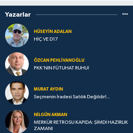
Yazarlar
HÜSEYIN ADALAN
HİÇ VE D17
ÖZCAN PEHLIVANOĞLU
PKK’NIN FÜTUHAT RUHU!
MURAT AYDIN
Seçmenin İradesi Satılık Değildir!...
NILGÜN AKMAN
MERKÜR RETROSU KAPIDA: ŞİMDİ HAZIRLIK
ZAMANI