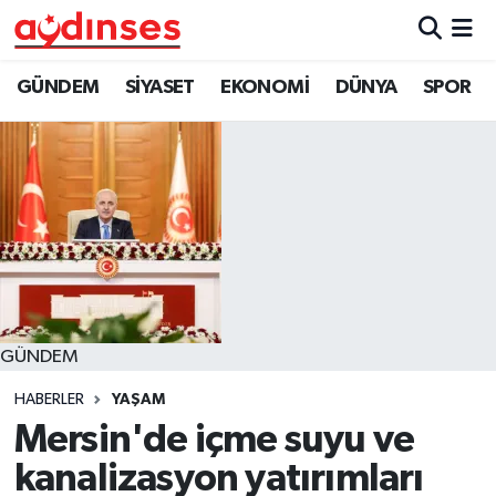
GÜNDEM
Nöbetçi Eczaneler
GÜNDEM
SİYASET
EKONOMİ
DÜNYA
SPOR
SİYASET
Hava Durumu
EKONOMİ
Aydin Namaz Vakitleri
DÜNYA
Trafik Durumu
SPOR
Süper Lig Puan Durumu ve Fikstür
GÜNDEM
MAGAZİN
Tüm Manşetler
HABERLER
YAŞAM
YAŞAM
Son Dakika Haberleri
Mersin'de içme suyu ve
kanalizasyon yatırımları
Haber Arşivi