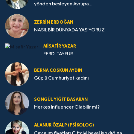
yönden besleyen Avrupa...
ZERRIN ERDOĞAN
NASIL BİR DÜNYADA YAŞIYORUZ
MISAFIR YAZAR
FERDİ TAYFUR
BERNA COŞKUN AYDIN
Güçlü Cumhuriyet kadını
SONGÜL YIĞIT BAŞARAN
Herkes Influencer Olabilir mi?
ALANUR ÖZALP (PSIKOLOG)
Çay alım fiyatları Çiftçiyi hayal kırıklığına