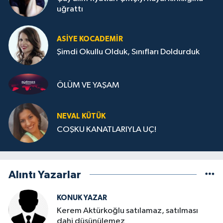
uğrattı
ASIYE KOCADEMİR
Şimdi Okullu Olduk, Sınıfları Doldurduk
ÖLÜM VE YAŞAM
NEVAL KÜTÜK
COŞKU KANATLARIYLA UÇ!
Alıntı Yazarlar
KONUK YAZAR
Kerem Aktürkoğlu satılamaz, satılması
dahi düşünülemez