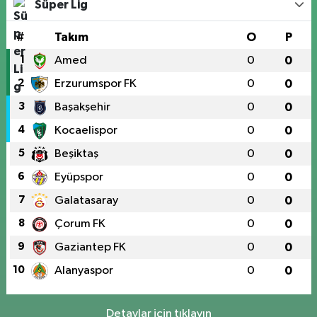
Süper Lig
#
Takım
O
P
1
Amed
0
0
2
Erzurumspor FK
0
0
3
Başakşehir
0
0
4
Kocaelispor
0
0
5
Beşiktaş
0
0
6
Eyüpspor
0
0
7
Galatasaray
0
0
8
Çorum FK
0
0
9
Gaziantep FK
0
0
10
Alanyaspor
0
0
Detaylar için tıklayın