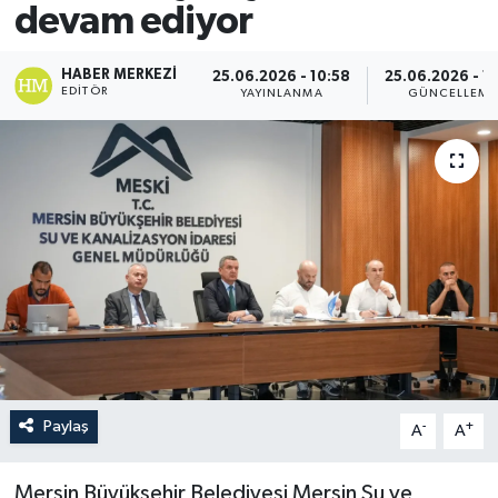
devam ediyor
HABER MERKEZI
25.06.2026 - 10:58
25.06.2026 - 11
EDITÖR
YAYINLANMA
GÜNCELLEME
Paylaş
-
+
A
A
Mersin Büyükşehir Belediyesi Mersin Su ve