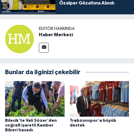
Özalper Gözaltına Alındı
EDITÖR HAKKINDA
Haber Merkezi
Bunlar da ilginizi çekebilir
Bilecik'te Vali Sözer'den
Trabzonspor'a büyük
coğrafi işaretli Kamber
destek
Biberi hasadı