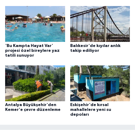
'Bu Kampta Hayat Var'
Balıkesir'de kıyılar anlık
projesi özel bireylere yaz
takip ediliyor
tatili sunuyor
Antalya Büyükşehir'den
Eskişehir'de kırsal
Kemer'e çevre düzenleme
mahallelere yeni su
depoları