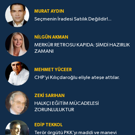
MURAT AYDIN
Seçmenin İradesi Satılık Değildir!...
NILGÜN AKMAN
MERKÜR RETROSU KAPIDA: ŞİMDİ HAZIRLIK
ZAMANI
MEHMET YÜCEER
CHP’yi Kılıçdaroğlu eliyle ateşe attılar.
ZEKI SARIHAN
HALKÇI EĞİTİM MÜCADELESİ
ZORUNLULUKTUR
EDIP TEKKOL
Terör örgütü PKK’yı maddi ve manevi