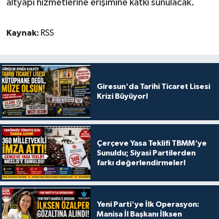
altyapı hizmetlerine erişimine katkı sunulacak.
Kaynak:
RSS
Giresun'da Tarihi Ticaret Lisesi
Krizi Büyüyor!
Çerçeve Yasa Teklifi TBMM’ye
Sunuldu; Siyasi Partilerden
farkı değerlendirmeler!
Yeni Parti'ye İlk Operasyon:
Manisa İl Başkanı İlksen