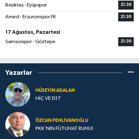
Beşiktaş - Eyüpspor
21:30
Amed - Erzurumspor FK
21:30
17 Ağustos, Pazartesi
Samsunspor - Göztepe
21:30
Yazarlar
HÜSEYIN ADALAN
HİÇ VE D17
ÖZCAN PEHLIVANOĞLU
PKK’NIN FÜTUHAT RUHU!