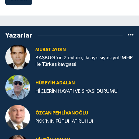
Yazarlar
MURAT AYDIN
BAŞBUĞ'un 2 evladı, İki ayrı siyasi yol! MHP
ile Türkeş kavgası!
HÜSEYIN ADALAN
HİÇLERİN HAYATI VE SİYASİ DURUMU
ÖZCAN PEHLIVANOĞLU
PKK’NIN FÜTUHAT RUHU!