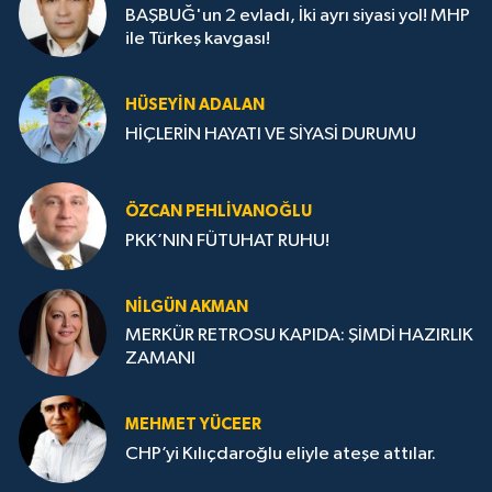
BAŞBUĞ'un 2 evladı, İki ayrı siyasi yol! MHP
ile Türkeş kavgası!
HÜSEYIN ADALAN
HİÇLERİN HAYATI VE SİYASİ DURUMU
ÖZCAN PEHLIVANOĞLU
PKK’NIN FÜTUHAT RUHU!
NILGÜN AKMAN
MERKÜR RETROSU KAPIDA: ŞİMDİ HAZIRLIK
ZAMANI
MEHMET YÜCEER
CHP’yi Kılıçdaroğlu eliyle ateşe attılar.