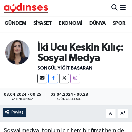
GÜNDEM
Nöbetçi Eczaneler
GÜNDEM
SİYASET
EKONOMİ
DÜNYA
SPOR
SİYASET
Hava Durumu
İki Ucu Keskin Kılıç:
EKONOMİ
Aydin Namaz Vakitleri
Sosyal Medya
DÜNYA
Trafik Durumu
SONGÜL YIĞIT BAŞARAN
SPOR
Süper Lig Puan Durumu ve Fikstür
03.04.2024 - 00:25
03.04.2024 - 00:28
MAGAZİN
Tüm Manşetler
YAYINLANMA
GÜNCELLEME
Paylaş
YAŞAM
Son Dakika Haberleri
-
+
A
A
Haber Arşivi
Sosyal medya, toplum için hem bir fırsat hem de