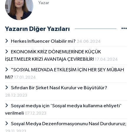
Yazar
Yazarın Diğer Yazıları
Herkes Influencer Olabilir mi?
24.06.2024
EKONOMİK KRİZ DÖNEMLERİNDE KÜÇÜK
İŞLETMELER KRİZİ AVANTAJA ÇEVİREBİLİR!
17.04.2024
"SOSYAL MEDYADA ETKİLEŞİM İÇİN HER ŞEY MÜBAH
MI?
17.01.2024
Sıfırdan Bir Şirket Nasıl Kurulur ve Büyütülür?
28.12.2023
Sosyal medya için 'Sosyal medya kullanma ehliyeti'
verilmeli
07.12.2023
Sosyal Medya Dezenformasyonunu Nasıl Durdururuz;
29.11.2023