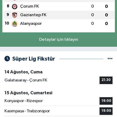
8
Çorum FK
0
0
9
Gaziantep FK
0
0
10
Alanyaspor
0
0
Detaylar için tıklayın
Süper Lig Fikstür
14 Ağustos, Cuma
Galatasaray - Çorum FK
21:30
15 Ağustos, Cumartesi
Konyaspor - Rizespor
19:00
Kasımpaşa - Trabzonspor
19:00