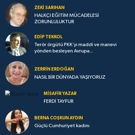
ZEKI SARIHAN
HALKÇI EĞİTİM MÜCADELESİ
ZORUNLULUKTUR
EDIP TEKKOL
Terör örgütü PKK’yı maddi ve manevi
yönden besleyen Avrupa...
ZERRIN ERDOĞAN
NASIL BİR DÜNYADA YAŞIYORUZ
MISAFIR YAZAR
FERDİ TAYFUR
BERNA COŞKUN AYDIN
Güçlü Cumhuriyet kadını