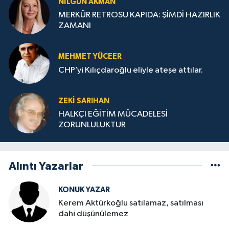
NILGÜN AKMAN
MERKÜR RETROSU KAPIDA: ŞİMDİ HAZIRLIK
ZAMANI
MEHMET YÜCEER
CHP’yi Kılıçdaroğlu eliyle ateşe attılar.
ZEKI SARIHAN
HALKÇI EĞİTİM MÜCADELESİ
ZORUNLULUKTUR
Alıntı Yazarlar
KONUK YAZAR
Kerem Aktürkoğlu satılamaz, satılması
dahi düşünülemez