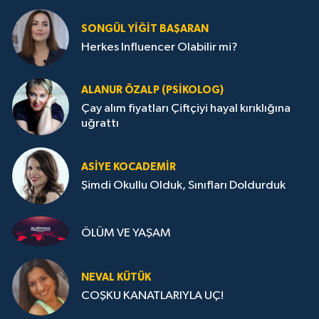
SONGÜL YIĞIT BAŞARAN
Herkes Influencer Olabilir mi?
ALANUR ÖZALP (PSIKOLOG)
Çay alım fiyatları Çiftçiyi hayal kırıklığına
uğrattı
ASIYE KOCADEMİR
Şimdi Okullu Olduk, Sınıfları Doldurduk
ÖLÜM VE YAŞAM
NEVAL KÜTÜK
COŞKU KANATLARIYLA UÇ!