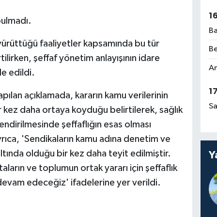
1
bulmadı.
Ba
 yürüttüğü faaliyetler kapsamında bu tür
Be
tilirken, şeffaf yönetim anlayışının idare
Am
e edildi.
1
apılan açıklamada, kararın kamu verilerinin
Sa
 kez daha ortaya koyduğu belirtilerek, sağlık
endirilmesinde şeffaflığın esas olması
rıca, 'Sendikaların kamu adına denetim ve
ltında olduğu bir kez daha teyit edilmiştir.
Y
taların ve toplumun ortak yararı için şeffaflık
devam edeceğiz' ifadelerine yer verildi.