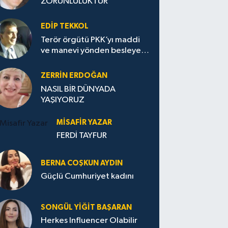
ZORUNLULUKTUR
EDIP TEKKOL
Terör örgütü PKK’yı maddi
ve manevi yönden besleyen
Avrupa...
ZERRIN ERDOĞAN
NASIL BİR DÜNYADA
YAŞIYORUZ
MISAFIR YAZAR
FERDİ TAYFUR
BERNA COŞKUN AYDIN
Güçlü Cumhuriyet kadını
SONGÜL YIĞIT BAŞARAN
Herkes Influencer Olabilir