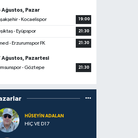
6 Ağustos, Pazar
şakşehir - Kocaelispor
19:00
şiktaş - Eyüpspor
21:30
ed - Erzurumspor FK
21:30
7 Ağustos, Pazartesi
msunspor - Göztepe
21:30
azarlar
HÜSEYIN ADALAN
HİÇ VE D17