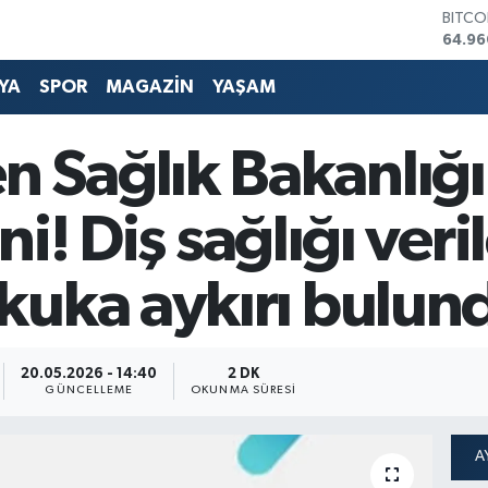
64.96
DOLA
47,74
EURO
YA
SPOR
MAGAZİN
YAŞAM
55,25
STERL
64,48
Sağlık Bakanlığı
GRAM 
6660
BİST1
eni! Diş sağlığı veri
13.77
kuka aykırı bulun
20.05.2026 - 14:40
2 DK
GÜNCELLEME
OKUNMA SÜRESI