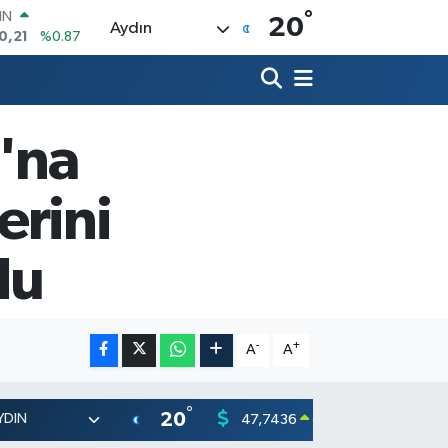
0,21
%0.87
°
20
R
Aydın
36
%0.18
10
%0.32
İN
11
%0.38
'na
ALTIN
.55
%0.03
00
lerini
9
%-14
du
-
+
A
A
°
20
47,7436
55,251
0.18
%