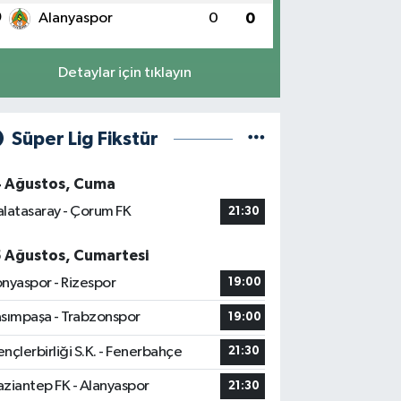
0
Alanyaspor
0
0
Detaylar için tıklayın
Süper Lig Fikstür
4 Ağustos, Cuma
latasaray - Çorum FK
21:30
5 Ağustos, Cumartesi
nyaspor - Rizespor
19:00
sımpaşa - Trabzonspor
19:00
nçlerbirliği S.K. - Fenerbahçe
21:30
ziantep FK - Alanyaspor
21:30