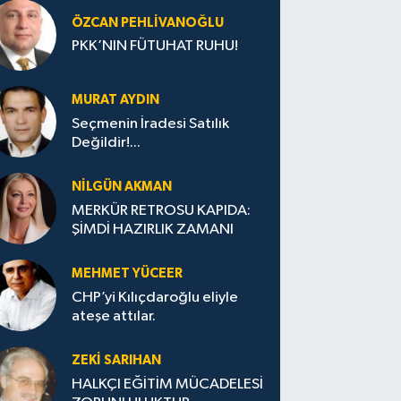
ÖZCAN PEHLIVANOĞLU
PKK’NIN FÜTUHAT RUHU!
MURAT AYDIN
Seçmenin İradesi Satılık
Değildir!...
NILGÜN AKMAN
MERKÜR RETROSU KAPIDA:
ŞİMDİ HAZIRLIK ZAMANI
MEHMET YÜCEER
CHP’yi Kılıçdaroğlu eliyle
ateşe attılar.
ZEKI SARIHAN
HALKÇI EĞİTİM MÜCADELESİ