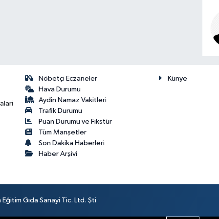
Nöbetçi Eczaneler
Künye
Hava Durumu
Aydin Namaz Vakitleri
lari
Trafik Durumu
Puan Durumu ve Fikstür
Tüm Manşetler
Son Dakika Haberleri
Haber Arşivi
ğitim Gıda Sanayi Tic. Ltd. Şti