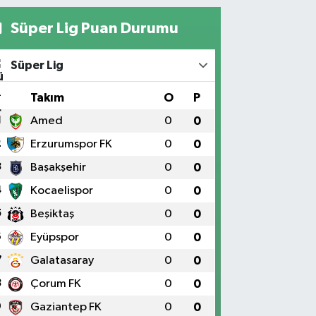
Süper Lig Puan Durumu
Süper Lig
#
Takım
O
P
1
Amed
0
0
2
Erzurumspor FK
0
0
3
Başakşehir
0
0
4
Kocaelispor
0
0
5
Beşiktaş
0
0
6
Eyüpspor
0
0
7
Galatasaray
0
0
8
Çorum FK
0
0
9
Gaziantep FK
0
0