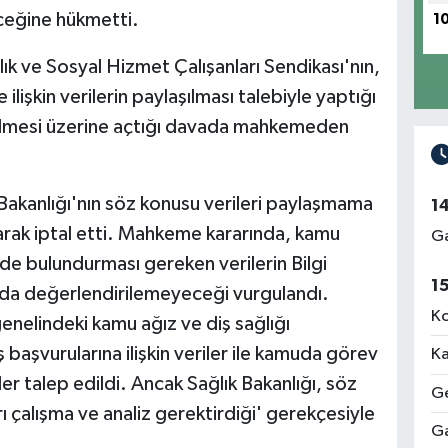
ceğine hükmetti.
1
lık ve Sosyal Hizmet Çalışanları Sendikası'nın,
ilişkin verilerin paylaşılması talebiyle yaptığı
ilmesi üzerine açtığı davada mahkemeden
Bakanlığı'nın söz konusu verileri paylaşmama
1
larak iptal etti. Mahkeme kararında, kamu
Ga
nde bulundurması gereken verilerin Bilgi
1
da değerlendirilemeyeceği vurgulandı.
Ko
nelindeki kamu ağız ve diş sağlığı
diş başvurularına ilişkin veriler ile kamuda görev
Ka
iler talep edildi. Ancak Sağlık Bakanlığı, söz
Ge
rı çalışma ve analiz gerektirdiği' gerekçesiyle
Ga