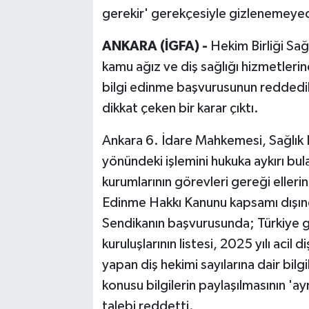
gerekir' gerekçesiyle gizlenemeye
ANKARA (İGFA) -
Hekim Birliği Sağ
kamu ağız ve diş sağlığı hizmetlerine 
bilgi edinme başvurusunun redded
dikkat çeken bir karar çıktı.
Ankara 6. İdare Mahkemesi, Sağlık 
yönündeki işlemini hukuka aykırı bu
kurumlarının görevleri gereği elleri
Edinme Hakkı Kanunu kapsamı dışın
Sendikanın başvurusunda; Türkiye ge
kuruluşlarının listesi, 2025 yılı acil 
yapan diş hekimi sayılarına dair bilg
konusu bilgilerin paylaşılmasının 'ay
talebi reddetti.