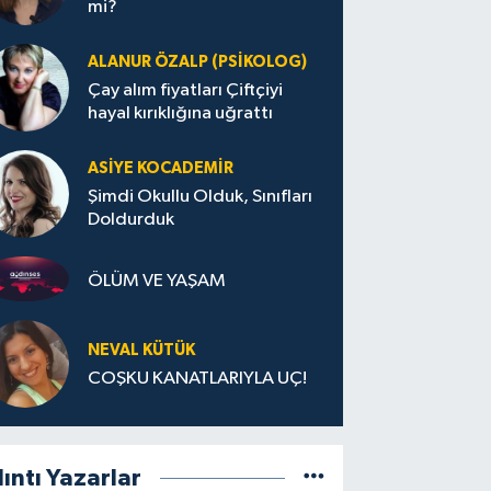
mi?
ALANUR ÖZALP (PSIKOLOG)
Çay alım fiyatları Çiftçiyi
hayal kırıklığına uğrattı
ASIYE KOCADEMİR
Şimdi Okullu Olduk, Sınıfları
Doldurduk
ÖLÜM VE YAŞAM
NEVAL KÜTÜK
COŞKU KANATLARIYLA UÇ!
lıntı Yazarlar