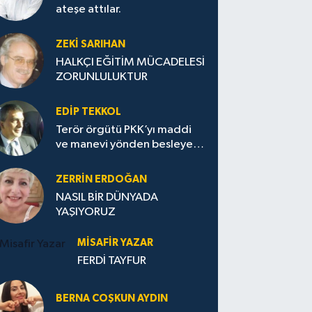
ateşe attılar.
ZEKI SARIHAN
HALKÇI EĞİTİM MÜCADELESİ
ZORUNLULUKTUR
EDIP TEKKOL
Terör örgütü PKK’yı maddi
ve manevi yönden besleyen
Avrupa...
ZERRIN ERDOĞAN
NASIL BİR DÜNYADA
YAŞIYORUZ
MISAFIR YAZAR
FERDİ TAYFUR
BERNA COŞKUN AYDIN