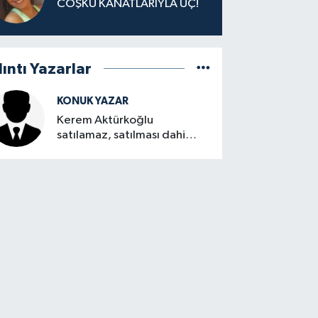
COŞKU KANATLARIYLA UÇ!
lıntı Yazarlar
KONUK YAZAR
Kerem Aktürkoğlu
satılamaz, satılması dahi
düşünülemez