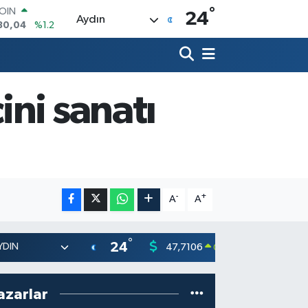
°
AR
24
Aydın
7106
%0.17
O
1652
%0.27
RLİN
4046
%0.35
ni sanatı
M ALTIN
8.99
%2.59
T100
73
%-19
-
+
A
A
°
24
47,7106
55,165
0.17
%
azarlar