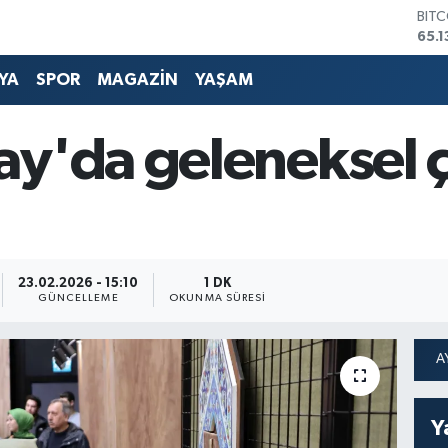
DOL
47,
EUR
55,
YA
SPOR
MAGAZİN
YAŞAM
STE
64,
y'da geleneksel çi
GRA
664
BİS
13.7
23.02.2026 - 15:10
1 DK
GÜNCELLEME
OKUNMA SÜRESI
Y