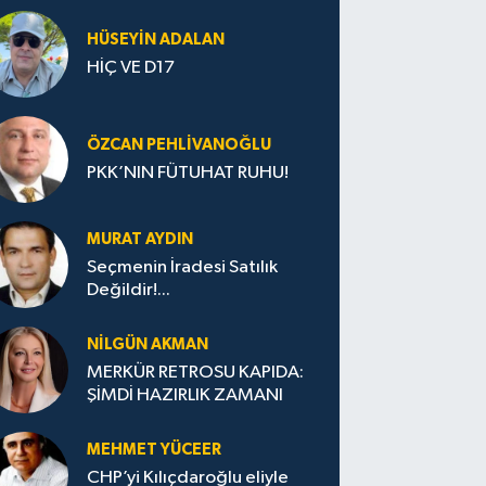
HÜSEYIN ADALAN
HİÇ VE D17
ÖZCAN PEHLIVANOĞLU
PKK’NIN FÜTUHAT RUHU!
MURAT AYDIN
Seçmenin İradesi Satılık
Değildir!...
NILGÜN AKMAN
MERKÜR RETROSU KAPIDA:
ŞİMDİ HAZIRLIK ZAMANI
MEHMET YÜCEER
CHP’yi Kılıçdaroğlu eliyle