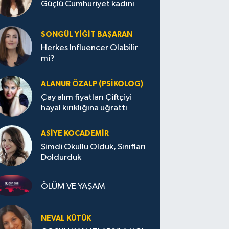
Güçlü Cumhuriyet kadını
SONGÜL YIĞIT BAŞARAN
Herkes Influencer Olabilir
mi?
ALANUR ÖZALP (PSIKOLOG)
Çay alım fiyatları Çiftçiyi
hayal kırıklığına uğrattı
ASIYE KOCADEMİR
Şimdi Okullu Olduk, Sınıfları
Doldurduk
ÖLÜM VE YAŞAM
NEVAL KÜTÜK