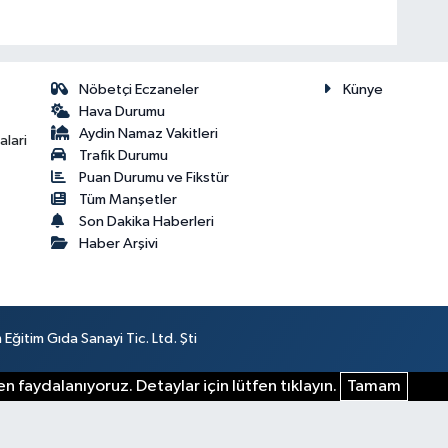
Nöbetçi Eczaneler
Künye
Hava Durumu
Aydin Namaz Vakitleri
lari
Trafik Durumu
Puan Durumu ve Fikstür
Tüm Manşetler
Son Dakika Haberleri
Haber Arşivi
ğitim Gıda Sanayi Tic. Ltd. Şti
n faydalanıyoruz. Detaylar için lütfen tıklayın.
Tamam