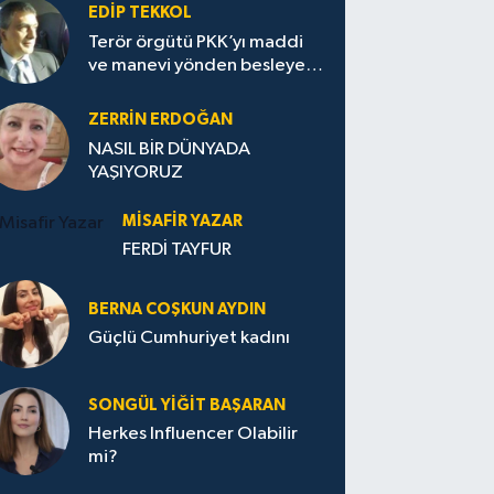
EDIP TEKKOL
Terör örgütü PKK’yı maddi
ve manevi yönden besleyen
Avrupa...
ZERRIN ERDOĞAN
NASIL BİR DÜNYADA
YAŞIYORUZ
MISAFIR YAZAR
FERDİ TAYFUR
BERNA COŞKUN AYDIN
Güçlü Cumhuriyet kadını
SONGÜL YIĞIT BAŞARAN
Herkes Influencer Olabilir
mi?