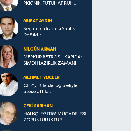
PKK’NIN FÜTUHAT RUHU!
MURAT AYDIN
Seçmenin İradesi Satılık
Değildir!...
NILGÜN AKMAN
MERKÜR RETROSU KAPIDA:
ŞİMDİ HAZIRLIK ZAMANI
MEHMET YÜCEER
CHP’yi Kılıçdaroğlu eliyle
ateşe attılar.
ZEKI SARIHAN
HALKÇI EĞİTİM MÜCADELESİ
ZORUNLULUKTUR