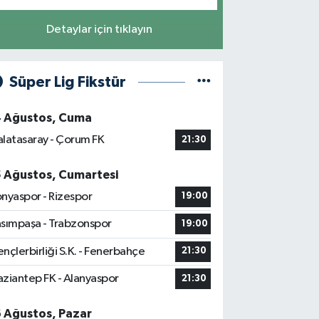
Detaylar için tıklayın
Süper Lig Fikstür
4 Ağustos, Cuma
latasaray - Çorum FK
21:30
5 Ağustos, Cumartesi
nyaspor - Rizespor
19:00
sımpaşa - Trabzonspor
19:00
nçlerbirliği S.K. - Fenerbahçe
21:30
ziantep FK - Alanyaspor
21:30
6 Ağustos, Pazar