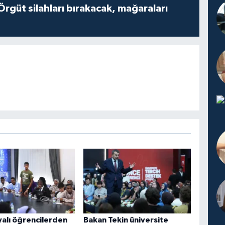
Örgüt silahları bırakacak, mağaraları
alı öğrencilerden
Bakan Tekin üniversite