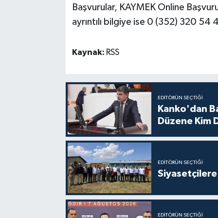
Başvurular, KAYMEK Online Başvuru Si
ayrıntılı bilgiye ise 0 (352) 320 54 
Kaynak:
RSS
EDITÖRÜN SEÇTIĞI
Kanko'dan Ba
Düzene Kim D
EDITÖRÜN SEÇTIĞI
Siyasetçilere 
EDITÖRÜN SEÇTIĞI