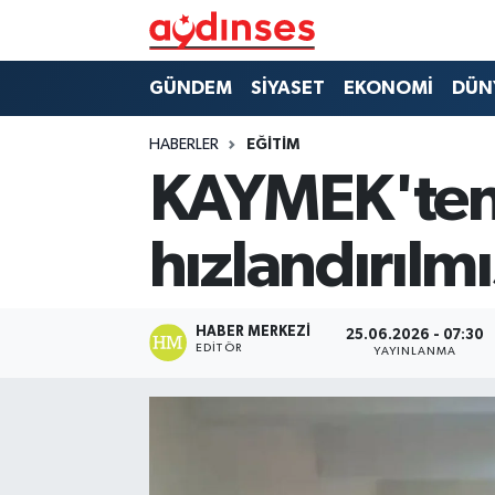
GÜNDEM
Nöbetçi Eczaneler
GÜNDEM
SİYASET
EKONOMİ
DÜN
SİYASET
Hava Durumu
HABERLER
EĞİTİM
KAYMEK'ten 
EKONOMİ
Aydin Namaz Vakitleri
hızlandırılmı
DÜNYA
Trafik Durumu
SPOR
Süper Lig Puan Durumu ve Fikstür
HABER MERKEZI
25.06.2026 - 07:30
EDITÖR
YAYINLANMA
MAGAZİN
Tüm Manşetler
YAŞAM
Son Dakika Haberleri
Haber Arşivi