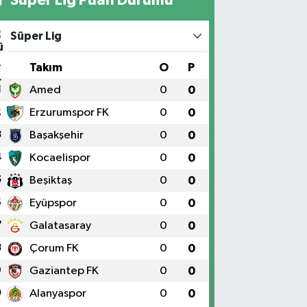
Süper Lig
#
Takım
O
P
1
Amed
0
0
2
Erzurumspor FK
0
0
3
Başakşehir
0
0
4
Kocaelispor
0
0
5
Beşiktaş
0
0
6
Eyüpspor
0
0
7
Galatasaray
0
0
8
Çorum FK
0
0
9
Gaziantep FK
0
0
0
Alanyaspor
0
0