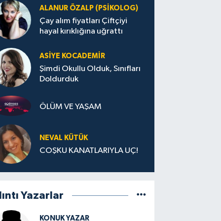
ALANUR ÖZALP (PSIKOLOG)
Çay alım fiyatları Çiftçiyi
hayal kırıklığına uğrattı
ASIYE KOCADEMİR
Şimdi Okullu Olduk, Sınıfları
Doldurduk
ÖLÜM VE YAŞAM
NEVAL KÜTÜK
COŞKU KANATLARIYLA UÇ!
lıntı Yazarlar
KONUK YAZAR