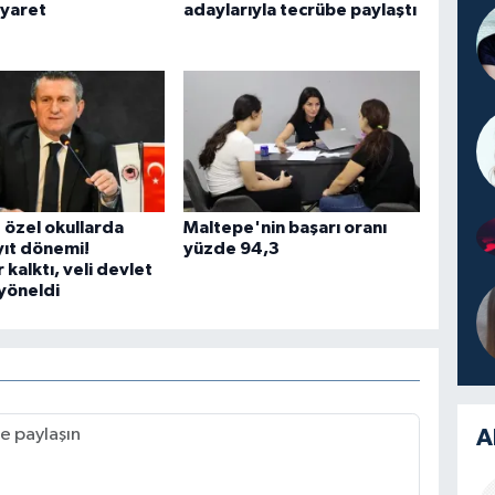
iyaret
adaylarıyla tecrübe paylaştı
 özel okullarda
Maltepe'nin başarı oranı
yıt dönemi!
yüzde 94,3
 kalktı, veli devlet
yöneldi
A