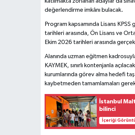
katılmakta zorlanan adaylar da sınav 
değerlendirme imkânı bulacak.
Program kapsamında Lisans KPSS gr
tarihleri arasında, Ön Lisans ve Or
Ekim 2026 tarihleri arasında gerçekl
Alanında uzman eğitmen kadrosuyla
KAYMEK, sınırlı kontenjanla açılacak
kurumlarında görev alma hedefi taşı
kaybetmeden tamamlamaları gerektiğ
İstanbul Mal
bilinci
İçeriği Görünt