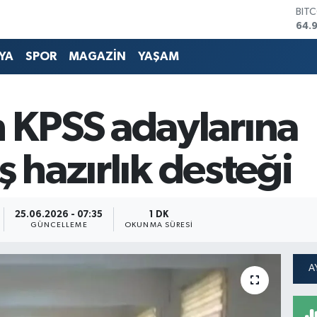
DOL
47,
EUR
55,
YA
SPOR
MAGAZİN
YAŞAM
STE
64,
GRA
666
KPSS adaylarına
BİS
13.
BIT
ş hazırlık desteği
64.
25.06.2026 - 07:35
1 DK
GÜNCELLEME
OKUNMA SÜRESI