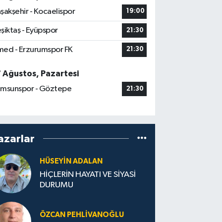
şakşehir - Kocaelispor
19:00
şiktaş - Eyüpspor
21:30
ed - Erzurumspor FK
21:30
7 Ağustos, Pazartesi
msunspor - Göztepe
21:30
azarlar
HÜSEYIN ADALAN
HİÇLERİN HAYATI VE SİYASİ
DURUMU
ÖZCAN PEHLIVANOĞLU