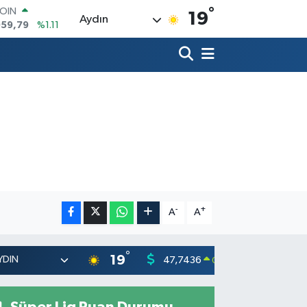
°
AR
19
Aydın
7436
%0.18
O
2510
%0.32
RLİN
4811
%0.38
M ALTIN
0.55
%0.03
T100
779
%-14
COIN
959,79
%1.11
-
+
A
A
°
19
47,7436
55,251
0.18
%
Süper Lig Puan Durumu