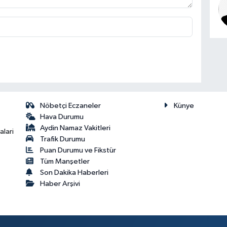
Nöbetçi Eczaneler
Künye
Hava Durumu
Aydin Namaz Vakitleri
lari
Trafik Durumu
Puan Durumu ve Fikstür
Tüm Manşetler
Son Dakika Haberleri
Haber Arşivi