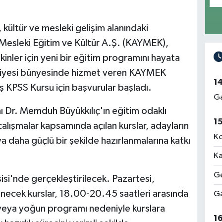
kültür ve mesleki gelişim alanındaki
i Mesleki Eğitim ve Kültür A.Ş. (KAYMEK),
inler için yeni bir eğitim programını hayata
ediyesi bünyesinde hizmet veren KAYMEK
1
ş KPSS Kursu için başvurular başladı.
Ga
ı Dr. Memduh Büyükkılıç'ın eğitim odaklı
1
lışmalar kapsamında açılan kurslar, adayların
Ko
a daha güçlü bir şekilde hazırlanmalarına katkı
Ka
Ge
si'nde gerçekleştirilecek. Pazartesi,
ecek kurslar, 18.00-20.45 saatleri arasında
Ga
veya yoğun programı nedeniyle kurslara
1