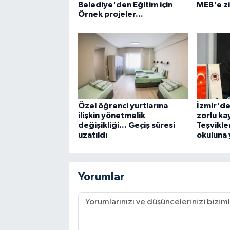
Belediye'den Eğitim için
MEB'e z
Örnek projeler...
Özel öğrenci yurtlarına
İzmir'de
ilişkin yönetmelik
zorlu ka
değişikliği... Geçiş süresi
Teşvikler
uzatıldı
okuluna 
Yorumlar