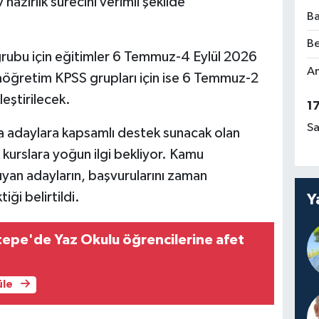
hazırlık sürecini verimli şekilde
Ba
Be
ubu için eğitimler 6 Temmuz-4 Eylül 2026
Am
taöğretim KPSS grupları için ise 6 Temmuz-2
eştirilecek.
1
Sa
 adaylara kapsamlı destek sunacak olan
 kurslara yoğun ilgi bekliyor. Kamu
yan adayların, başvurularını zaman
i belirtildi.
Y
tepe'de Yaz Okulu öğrencilerine afet
üle