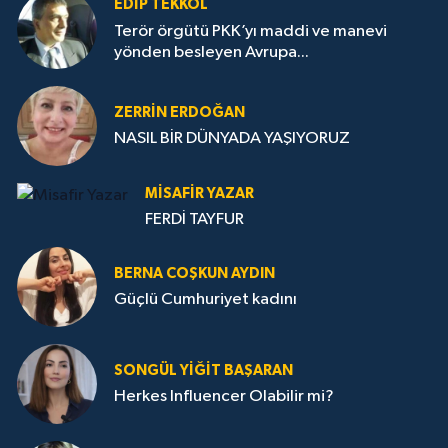
EDIP TEKKOL
Terör örgütü PKK’yı maddi ve manevi
yönden besleyen Avrupa...
ZERRIN ERDOĞAN
NASIL BİR DÜNYADA YAŞIYORUZ
MISAFIR YAZAR
FERDİ TAYFUR
BERNA COŞKUN AYDIN
Güçlü Cumhuriyet kadını
SONGÜL YIĞIT BAŞARAN
Herkes Influencer Olabilir mi?