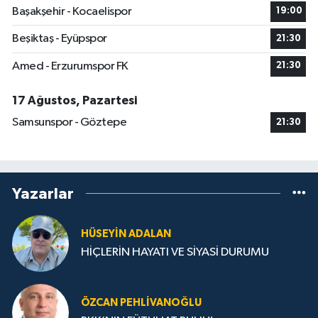
Başakşehir - Kocaelispor
19:00
Beşiktaş - Eyüpspor
21:30
Amed - Erzurumspor FK
21:30
17 Ağustos, Pazartesi
Samsunspor - Göztepe
21:30
Yazarlar
HÜSEYIN ADALAN
HİÇLERİN HAYATI VE SİYASİ DURUMU
ÖZCAN PEHLIVANOĞLU