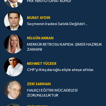
PKK’NIN FÜTUHAT RUHU!
MURAT AYDIN
Seçmenin İradesi Satılık Değildir!...
NILGÜN AKMAN
MERKÜR RETROSU KAPIDA: ŞİMDİ HAZIRLIK
ZAMANI
MEHMET YÜCEER
CHP’yi Kılıçdaroğlu eliyle ateşe attılar.
ZEKI SARIHAN
HALKÇI EĞİTİM MÜCADELESİ
ZORUNLULUKTUR