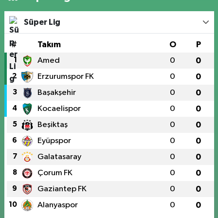
Süper Lig
#
Takım
O
P
1
Amed
0
0
2
Erzurumspor FK
0
0
3
Başakşehir
0
0
4
Kocaelispor
0
0
5
Beşiktaş
0
0
6
Eyüpspor
0
0
7
Galatasaray
0
0
8
Çorum FK
0
0
9
Gaziantep FK
0
0
10
Alanyaspor
0
0