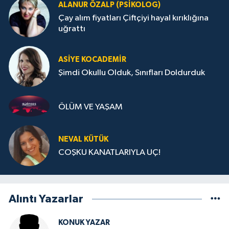
ALANUR ÖZALP (PSIKOLOG)
Çay alım fiyatları Çiftçiyi hayal kırıklığına
uğrattı
ASIYE KOCADEMİR
Şimdi Okullu Olduk, Sınıfları Doldurduk
ÖLÜM VE YAŞAM
NEVAL KÜTÜK
COŞKU KANATLARIYLA UÇ!
Alıntı Yazarlar
KONUK YAZAR