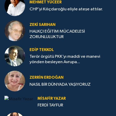
MEHMET YÜCEER
CHP’yi Kılıçdaroğlu eliyle ateşe attılar.
ZEKI SARIHAN
HALKÇI EĞİTİM MÜCADELESİ
ZORUNLULUKTUR
EDIP TEKKOL
Terör örgütü PKK’yı maddi ve manevi
yönden besleyen Avrupa...
ZERRIN ERDOĞAN
NASIL BİR DÜNYADA YAŞIYORUZ
MISAFIR YAZAR
FERDİ TAYFUR