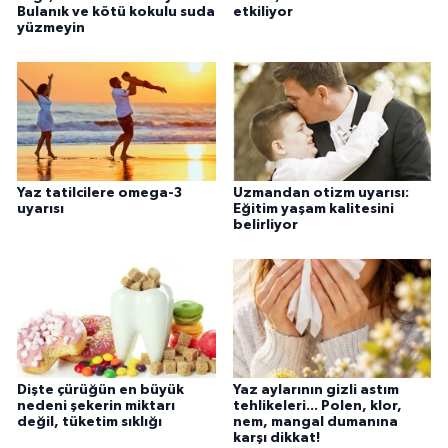
Bulanık ve kötü kokulu suda
etkiliyor
yüzmeyin
Yaz tatilcilere omega-3
Uzmandan otizm uyarısı:
uyarısı
Eğitim yaşam kalitesini
belirliyor
Dişte çürüğün en büyük
Yaz aylarının gizli astım
nedeni şekerin miktarı
tehlikeleri... Polen, klor,
değil, tüketim sıklığı
nem, mangal dumanına
karşı dikkat!