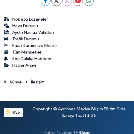
Nöbetçi Eczaneler
Hava Durumu
Aydin Namaz Vakitleri
Trafik Durumu
Puan Durumu ve Fikstür
Tüm Manşetler
Son Dakika Haberleri
Haber Arşivi
Künye
İletişim
Copyright © Aydinses Medya Bilişim Eğitim Gıda
RSS
Sanayi Tic. Ltd. Şti
Haber Yazılımı:
TE Bilişim