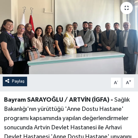
Paylaş
-
+
A
A
Bayram SARAYOĞLU / ARTVİN (İGFA) -
Sağlık
Bakanlığı'nın yürüttüğü 'Anne Dostu Hastane'
programı kapsamında yapılan değerlendirmeler
sonucunda Artvin Devlet Hastanesi ile Arhavi
Devlet Hastanesi 'Anne Dostu Hastane' unvanını