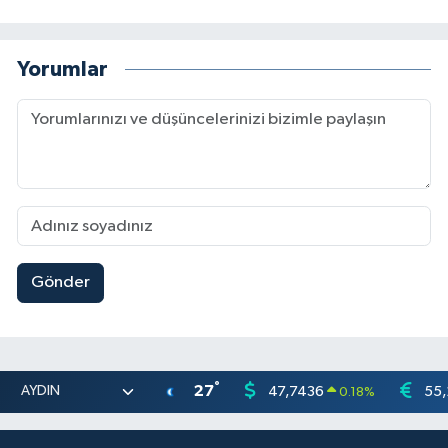
Yorumlar
Gönder
°
27
47,7436
55,
0.18
%