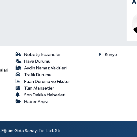
A
Nöbetçi Eczaneler
Künye
Hava Durumu
Aydin Namaz Vakitleri
lari
Trafik Durumu
Puan Durumu ve Fikstür
Tüm Manşetler
Son Dakika Haberleri
Haber Arşivi
ğitim Gıda Sanayi Tic. Ltd. Şti