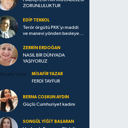
ZORUNLULUKTUR
EDIP TEKKOL
Terör örgütü PKK’yı maddi
ve manevi yönden besleyen
Avrupa...
ZERRIN ERDOĞAN
NASIL BİR DÜNYADA
YAŞIYORUZ
MISAFIR YAZAR
FERDİ TAYFUR
BERNA COŞKUN AYDIN
Güçlü Cumhuriyet kadını
SONGÜL YIĞIT BAŞARAN