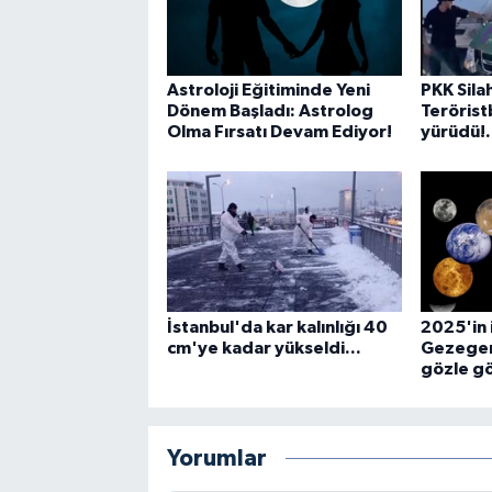
Astroloji Eğitiminde Yeni
PKK Sil
Dönem Başladı: Astrolog
Terörist
Olma Fırsatı Devam Ediyor!
yürüdü!.
İstanbul'da kar kalınlığı 40
2025'in 
cm'ye kadar yükseldi...
Gezegen
gözle g
Yorumlar