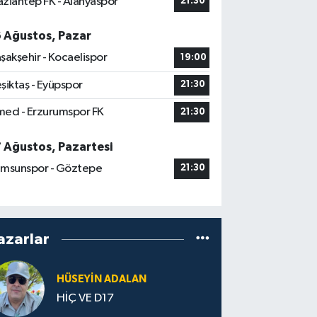
ziantep FK - Alanyaspor
21:30
6 Ağustos, Pazar
şakşehir - Kocaelispor
19:00
şiktaş - Eyüpspor
21:30
ed - Erzurumspor FK
21:30
7 Ağustos, Pazartesi
msunspor - Göztepe
21:30
azarlar
HÜSEYIN ADALAN
HİÇ VE D17