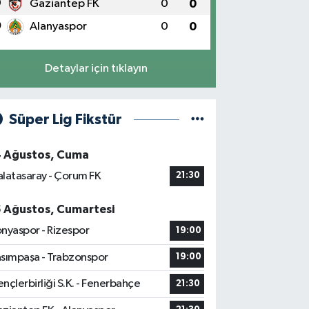
9
Gaziantep FK
0
0
0
Alanyaspor
0
0
Detaylar için tıklayın
Süper Lig Fikstür
4 Ağustos, Cuma
latasaray - Çorum FK
21:30
5 Ağustos, Cumartesi
nyaspor - Rizespor
19:00
sımpaşa - Trabzonspor
19:00
nçlerbirliği S.K. - Fenerbahçe
21:30