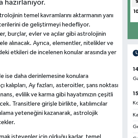
 hazırlanıyor.
1
trolojinin temel kavramlarını aktarmanın yanı
rilerini de geliştirmeyi hedefliyor.
 burçlar, evler ve açılar gibi astrolojinin
ele alınacak. Ayrıca, elementler, nitelikler ve
eki etkileri de incelenen konular arasında yer
1
de ise daha derinlemesine konulara
Ga
 kalıpları, Ay fazları, asteroitler, şans noktası
1
ans, evlilik ve karma gibi hayatımızın çeşitli
Ko
cek. Transitlere girişle birlikte, katılımcılar
ama yeteneğini kazanarak, astrolojik
Ka
cekler.
Ge
amak isteyenler için olduğu kadar, temel