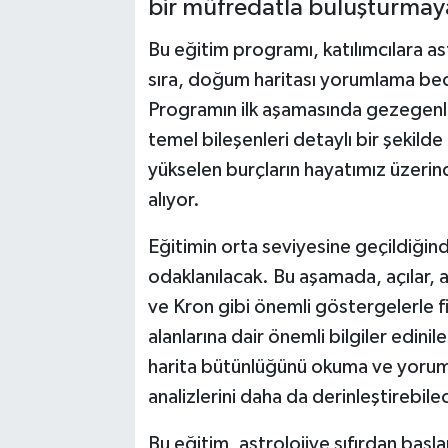
bir müfredatla buluşturmaya
Bu eğitim programı, katılımcılara as
sıra, doğum haritası yorumlama bece
Programın ilk aşamasında gezegenler,
temel bileşenleri detaylı bir şekilde 
yükselen burçların hayatımız üzerind
alıyor.
Eğitimin orta seviyesine geçildiğin
odaklanılacak. Bu aşamada, açılar, açı
ve Kron gibi önemli göstergelerle fin
alanlarına dair önemli bilgiler edinile
harita bütünlüğünü okuma ve yoruml
analizlerini daha da derinleştirebile
Bu eğitim, astrolojiye sıfırdan başl