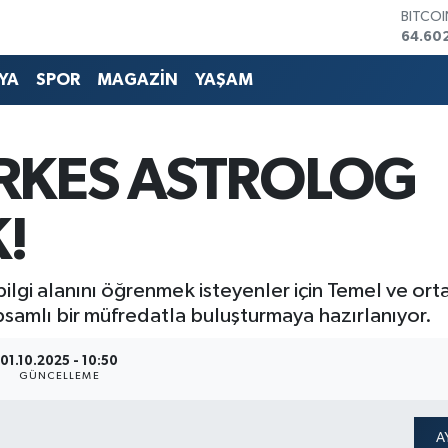
DOLA
47,59
EURO
YA
SPOR
MAGAZİN
YAŞAM
55,07
STERLİ
64,24
GRAM 
ERKES ASTROLOG
6513.9
BİST1
13.768
!
ilgi alanını öğrenmek isteyenler için Temel ve orta 
psamlı bir müfredatla buluşturmaya hazırlanıyor.
01.10.2025 - 10:50
GÜNCELLEME