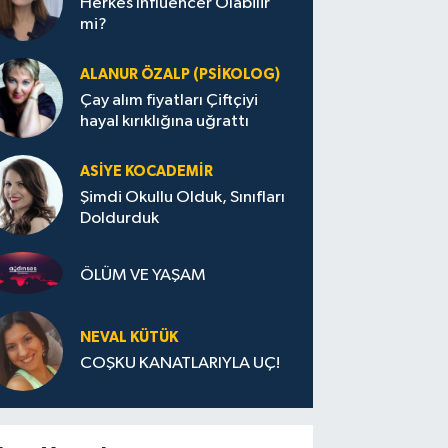
Herkes Influencer Olabilir
mi?
ALANUR ÖZALP (PSIKOLOG)
Çay alım fiyatları Çiftçiyi
hayal kırıklığına uğrattı
ASIYE KOCADEMİR
Şimdi Okullu Olduk, Sınıfları
Doldurduk
ÖLÜM VE YAŞAM
NEVAL KÜTÜK
COŞKU KANATLARIYLA UÇ!