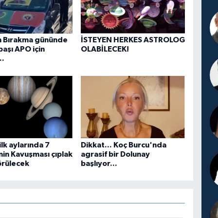
ah Bırakma gününde
İSTEYEN HERKES ASTROLOG
başı APO için
OLABİLECEK!
..
ilk aylarında 7
Dikkat... Koç Burcu'nda
in Kavuşması çıplak
agrasif bir Dolunay
örülecek
başlıyor...