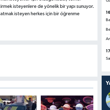
Ga
ştirmek isteyenlere de yönelik bir yapı sunuyor.
1
 atmak isteyen herkes için bir öğrenme
Ba
Be
Am
1
Sa
Y