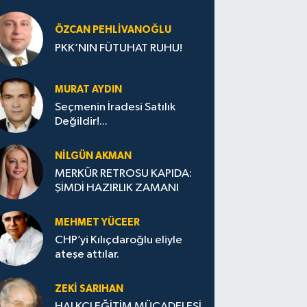
ÖZCAN PEHLIVANOĞLU
PKK’NIN FÜTUHAT RUHU!
MURAT AYDIN
Seçmenin İradesi Satılık
Değildir!...
NILGÜN AKMAN
MERKÜR RETROSU KAPIDA:
ŞİMDİ HAZIRLIK ZAMANI
MEHMET YÜCEER
CHP’yi Kılıçdaroğlu eliyle
ateşe attılar.
ZEKI SARIHAN
HALKÇI EĞİTİM MÜCADELESİ