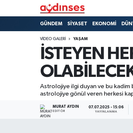
GÜNDEM
Nöbetçi Eczaneler
GÜNDEM
SİYASET
EKONOMİ
DÜN
SİYASET
Hava Durumu
VIDEO GALERI
YAŞAM
İSTEYEN H
EKONOMİ
Aydin Namaz Vakitleri
OLABİLECEK
DÜNYA
Trafik Durumu
SPOR
Süper Lig Puan Durumu ve Fikstür
Astrolojiye ilgi duyan ve bu kadim b
astrolojiye gönül veren herkesi ka
MAGAZİN
Tüm Manşetler
MURAT AYDIN
07.07.2025 - 15:06
EDITÖR
YAYINLANMA
YAŞAM
Son Dakika Haberleri
Haber Arşivi