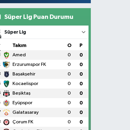
Süper Lig Puan Durumu
Süper Lig
#
Takım
O
P
1
Amed
0
0
2
Erzurumspor FK
0
0
3
Başakşehir
0
0
4
Kocaelispor
0
0
5
Beşiktaş
0
0
6
Eyüpspor
0
0
7
Galatasaray
0
0
8
Çorum FK
0
0