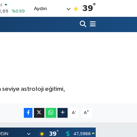
°
R
39
Aydın
86
%0.06
00
%0.1
N
38
%0.21
ALTIN
4
%0.32
00
%48
seviye astroloji eğitimi,
-
+
A
A
°
39
47,5986
55,07
0.06
%