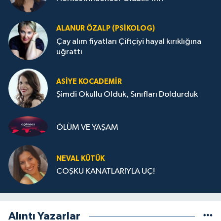
ALANUR ÖZALP (PSIKOLOG)
Çay alım fiyatları Çiftçiyi hayal kırıklığına
uğrattı
ASIYE KOCADEMİR
Şimdi Okullu Olduk, Sınıfları Doldurduk
ÖLÜM VE YAŞAM
NEVAL KÜTÜK
COŞKU KANATLARIYLA UÇ!
Alıntı Yazarlar