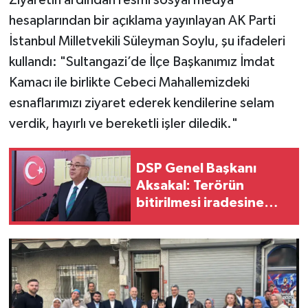
hesaplarından bir açıklama yayınlayan AK Parti
İstanbul Milletvekili Süleyman Soylu, şu ifadeleri
kullandı: "Sultangazi’de İlçe Başkanımız İmdat
Kamacı ile birlikte Cebeci Mahallemizdeki
esnaflarımızı ziyaret ederek kendilerine selam
verdik, hayırlı ve bereketli işler diledik."
DSP Genel Başkanı
Aksakal: Terörün
bitirilmesi iradesine
destek için
imzalayacağım