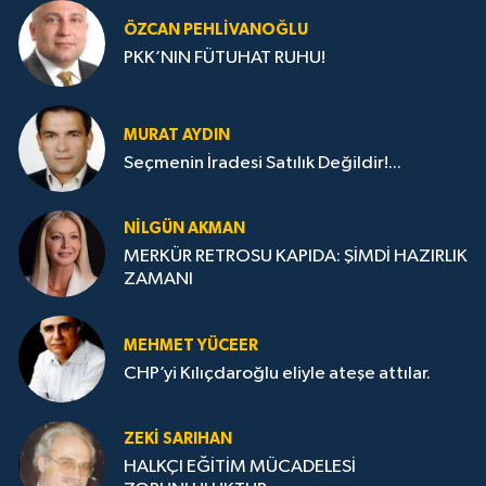
ÖZCAN PEHLIVANOĞLU
PKK’NIN FÜTUHAT RUHU!
MURAT AYDIN
Seçmenin İradesi Satılık Değildir!...
NILGÜN AKMAN
MERKÜR RETROSU KAPIDA: ŞİMDİ HAZIRLIK
ZAMANI
MEHMET YÜCEER
CHP’yi Kılıçdaroğlu eliyle ateşe attılar.
ZEKI SARIHAN
HALKÇI EĞİTİM MÜCADELESİ