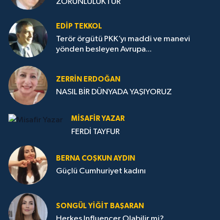
ZORUNLULUKTUR
EDIP TEKKOL
Terör örgütü PKK’yı maddi ve manevi
yönden besleyen Avrupa...
ZERRIN ERDOĞAN
NASIL BİR DÜNYADA YAŞIYORUZ
MISAFIR YAZAR
FERDİ TAYFUR
BERNA COŞKUN AYDIN
Güçlü Cumhuriyet kadını
SONGÜL YIĞIT BAŞARAN
Herkes Influencer Olabilir mi?