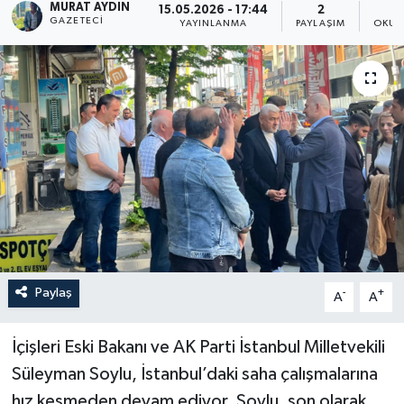
MURAT AYDIN
15.05.2026 - 17:44
2
GAZETECI
YAYINLANMA
PAYLAŞIM
OKUN
Paylaş
-
+
A
A
İçişleri Eski Bakanı ve AK Parti İstanbul Milletvekili
Süleyman Soylu, İstanbul’daki saha çalışmalarına
hız kesmeden devam ediyor. Soylu, son olarak