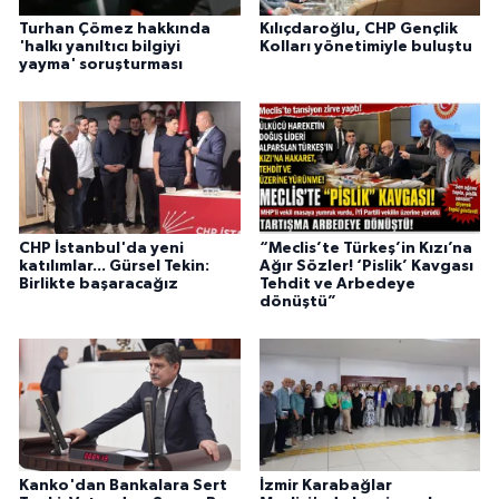
Turhan Çömez hakkında
Kılıçdaroğlu, CHP Gençlik
'halkı yanıltıcı bilgiyi
Kolları yönetimiyle buluştu
yayma' soruşturması
CHP İstanbul'da yeni
“Meclis’te Türkeş’in Kızı’na
katılımlar... Gürsel Tekin:
Ağır Sözler! ‘Pislik’ Kavgası
Birlikte başaracağız
Tehdit ve Arbedeye
dönüştü”
Kanko'dan Bankalara Sert
İzmir Karabağlar