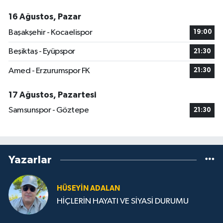
16 Ağustos, Pazar
Başakşehir - Kocaelispor
19:00
Beşiktaş - Eyüpspor
21:30
Amed - Erzurumspor FK
21:30
17 Ağustos, Pazartesi
Samsunspor - Göztepe
21:30
Yazarlar
HÜSEYIN ADALAN
HİÇLERİN HAYATI VE SİYASİ DURUMU