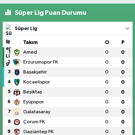
Süper Lig Puan Durumu
Süper Lig
#
Takım
O
P
1
Amed
0
0
2
Erzurumspor FK
0
0
3
Başakşehir
0
0
4
Kocaelispor
0
0
5
Beşiktaş
0
0
6
Eyüpspor
0
0
7
Galatasaray
0
0
8
Çorum FK
0
0
9
Gaziantep FK
0
0