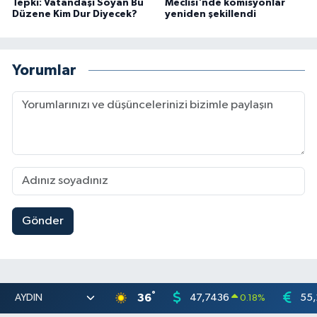
Tepki: Vatandaşı Soyan Bu
Meclisi'nde komisyonlar
Düzene Kim Dur Diyecek?
yeniden şekillendi
Yorumlar
Gönder
°
36
47,7436
55,
0.18
%