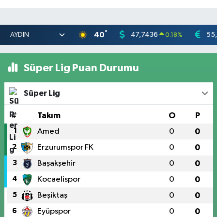
°
40
47,7436
55
0.18
%
Süper Lig Puan Durumu
Süper Lig
#
Takım
O
P
1
Amed
0
0
2
Erzurumspor FK
0
0
3
Başakşehir
0
0
4
Kocaelispor
0
0
5
Beşiktaş
0
0
6
Eyüpspor
0
0