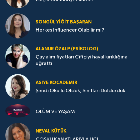
SONGÜL YIĞIT BAŞARAN
Herkes Influencer Olabilir mi?
ALANUR ÖZALP (PSIKOLOG)
Çay alım fiyatları Çiftçiyi hayal kırıklığına
uğrattı
ASIYE KOCADEMİR
Şimdi Okullu Olduk, Sınıfları Doldurduk
ÖLÜM VE YAŞAM
NEVAL KÜTÜK
COŞKU KANATLARIYLA UÇ!