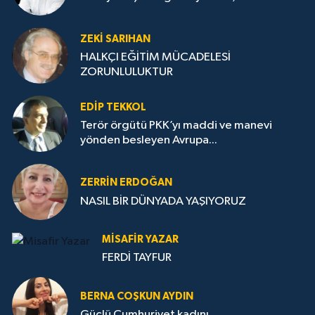
ZEKI SARIHAN
HALKÇI EĞİTİM MÜCADELESİ
ZORUNLULUKTUR
EDIP TEKKOL
Terör örgütü PKK’yı maddi ve manevi
yönden besleyen Avrupa...
ZERRIN ERDOĞAN
NASIL BİR DÜNYADA YAŞIYORUZ
MISAFIR YAZAR
FERDİ TAYFUR
BERNA COŞKUN AYDIN
Güçlü Cumhuriyet kadını