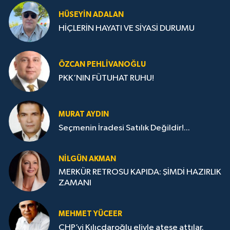
HÜSEYIN ADALAN
HİÇLERİN HAYATI VE SİYASİ DURUMU
ÖZCAN PEHLIVANOĞLU
PKK’NIN FÜTUHAT RUHU!
MURAT AYDIN
Seçmenin İradesi Satılık Değildir!...
NILGÜN AKMAN
MERKÜR RETROSU KAPIDA: ŞİMDİ HAZIRLIK
ZAMANI
MEHMET YÜCEER
CHP’yi Kılıçdaroğlu eliyle ateşe attılar.