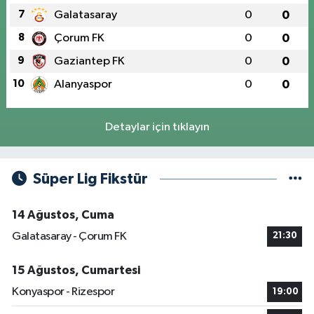
7
Galatasaray
0
0
8
Çorum FK
0
0
9
Gaziantep FK
0
0
10
Alanyaspor
0
0
Detaylar için tıklayın
Süper Lig Fikstür
14 Ağustos, Cuma
Galatasaray - Çorum FK
21:30
15 Ağustos, Cumartesi
Konyaspor - Rizespor
19:00