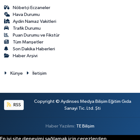
Nöbetçi Eczaneler
Hava Durumu
Aydin Namaz Vakitleri
Trafik Durumu
Puan Durumu ve Fikstür
Tüm Manşetler
Son Dakika Haberleri
Haber Arşivi
Künye
İletişim
Copyright © Aydinses Medya Bilişim Eğitim Gıda
RSS
Sanayi Tic. Ltd. Şti
Haber Yazılımı:
TE Bilişim
En iyi site deneyimi sağlamak için çerezlerden