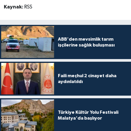
Kaynak:
RSS
ABB'den mevsimlik tarım
işçilerine sağlık buluşması
Faili meçhul 2 cinayet daha
aydınlatıldı
Türkiye Kültür Yolu Festivali
Malatya'da başlıyor