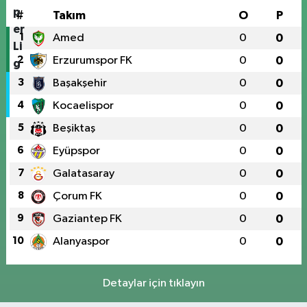
#
Takım
O
P
1
Amed
0
0
2
Erzurumspor FK
0
0
3
Başakşehir
0
0
4
Kocaelispor
0
0
5
Beşiktaş
0
0
6
Eyüpspor
0
0
7
Galatasaray
0
0
8
Çorum FK
0
0
9
Gaziantep FK
0
0
10
Alanyaspor
0
0
Detaylar için tıklayın