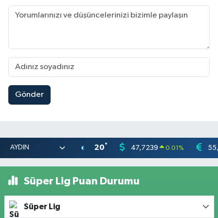
Gönder
°
20
47,7239
55
0.01
%
Süper Lig Puan Durumu
Süper Lig