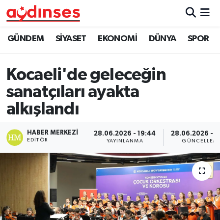
GÜNDEM
Nöbetçi Eczaneler
GÜNDEM
SİYASET
EKONOMİ
DÜNYA
SPOR
SİYASET
Hava Durumu
Kocaeli'de geleceğin
EKONOMİ
Aydin Namaz Vakitleri
sanatçıları ayakta
alkışlandı
DÜNYA
Trafik Durumu
HABER MERKEZI
28.06.2026 - 19:44
28.06.2026 - 1
SPOR
Süper Lig Puan Durumu ve Fikstür
EDITÖR
YAYINLANMA
GÜNCELLEM
MAGAZİN
Tüm Manşetler
YAŞAM
Son Dakika Haberleri
Haber Arşivi