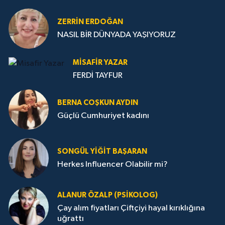
ZERRIN ERDOĞAN
NASIL BİR DÜNYADA YAŞIYORUZ
MISAFIR YAZAR
FERDİ TAYFUR
BERNA COŞKUN AYDIN
Güçlü Cumhuriyet kadını
SONGÜL YIĞIT BAŞARAN
Herkes Influencer Olabilir mi?
ALANUR ÖZALP (PSIKOLOG)
Çay alım fiyatları Çiftçiyi hayal kırıklığına
uğrattı