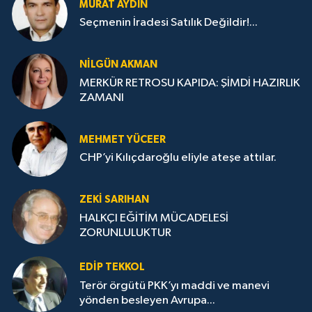
MURAT AYDIN
Seçmenin İradesi Satılık Değildir!...
NILGÜN AKMAN
MERKÜR RETROSU KAPIDA: ŞİMDİ HAZIRLIK
ZAMANI
MEHMET YÜCEER
CHP’yi Kılıçdaroğlu eliyle ateşe attılar.
ZEKI SARIHAN
HALKÇI EĞİTİM MÜCADELESİ
ZORUNLULUKTUR
EDIP TEKKOL
Terör örgütü PKK’yı maddi ve manevi
yönden besleyen Avrupa...