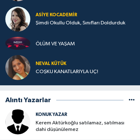
ASIYE KOCADEMİR
Şimdi Okullu Olduk, Sınıfları Doldurduk
ÖLÜM VE YAŞAM
NEVAL KÜTÜK
COŞKU KANATLARIYLA UÇ!
Alıntı Yazarlar
KONUK YAZAR
Kerem Aktürkoğlu satılamaz, satılması
dahi düşünülemez