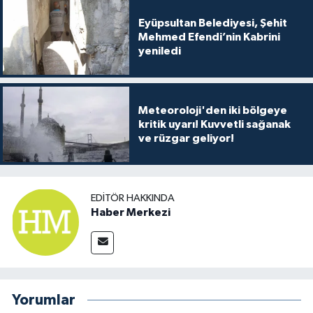
Eyüpsultan Belediyesi, Şehit
Mehmed Efendi’nin Kabrini
yeniledi
Meteoroloji'den iki bölgeye
kritik uyarı! Kuvvetli sağanak
ve rüzgar geliyor!
EDITÖR HAKKINDA
Haber Merkezi
Yorumlar