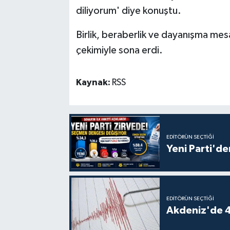
diliyorum' diye konuştu.
Birlik, beraberlik ve dayanışma mesa
çekimiyle sona erdi.
Kaynak:
RSS
EDITÖRÜN SEÇTIĞI
Yeni Parti'de
EDITÖRÜN SEÇTIĞI
Akdeniz'de 