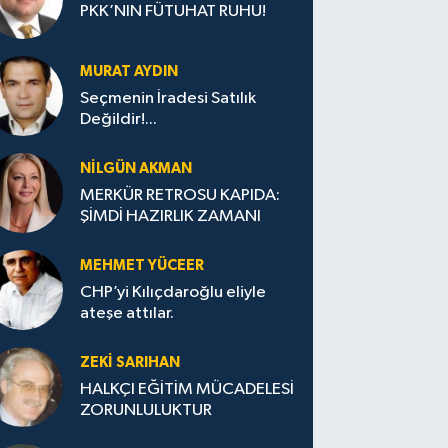
PKK’NIN FÜTUHAT RUHU!
MURAT AYDIN
Seçmenin İradesi Satılık
Değildir!...
NILGÜN AKMAN
MERKÜR RETROSU KAPIDA:
ŞİMDİ HAZIRLIK ZAMANI
MEHMET YÜCEER
CHP’yi Kılıçdaroğlu eliyle
ateşe attılar.
ZEKI SARIHAN
HALKÇI EĞİTİM MÜCADELESİ
ZORUNLULUKTUR