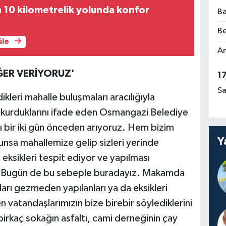
 10 kilometrelik yolunda konfor
Ba
Be
üle
Am
ER VERİYORUZ'
1
Sa
kleri mahalle buluşmaları aracılığıyla
ğı kurduklarını ifade eden Osmangazi Belediye
ı bir iki gün önceden arıyoruz. Hem bizim
Y
sa mahallemize gelip sizleri yerinde
, eksikleri tespit ediyor ve yapılması
ruz. Bugün de bu sebeple buradayız. Makamda
rı gezmeden yapılanları ya da eksikleri
vatandaşlarımızın bize birebir söylediklerini
birkaç sokağın asfaltı, cami derneğinin çay