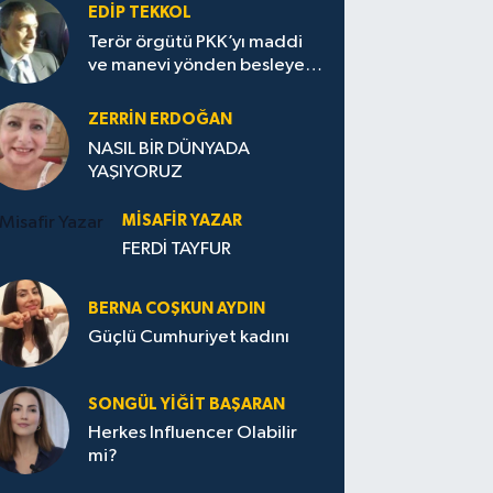
EDIP TEKKOL
Terör örgütü PKK’yı maddi
ve manevi yönden besleyen
Avrupa...
ZERRIN ERDOĞAN
NASIL BİR DÜNYADA
YAŞIYORUZ
MISAFIR YAZAR
FERDİ TAYFUR
BERNA COŞKUN AYDIN
Güçlü Cumhuriyet kadını
SONGÜL YIĞIT BAŞARAN
Herkes Influencer Olabilir
mi?