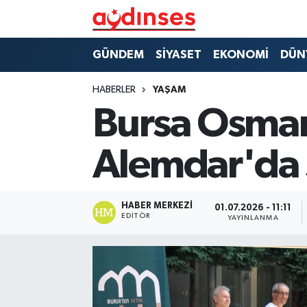
GÜNDEM
Nöbetçi Eczaneler
GÜNDEM
SİYASET
EKONOMİ
DÜN
SİYASET
Hava Durumu
HABERLER
YAŞAM
Bursa Osman
EKONOMİ
Aydin Namaz Vakitleri
Alemdar'da 
DÜNYA
Trafik Durumu
SPOR
Süper Lig Puan Durumu ve Fikstür
HABER MERKEZI
01.07.2026 - 11:11
EDITÖR
YAYINLANMA
MAGAZİN
Tüm Manşetler
YAŞAM
Son Dakika Haberleri
Haber Arşivi