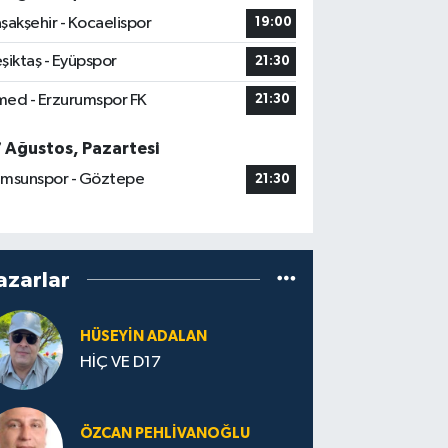
şakşehir - Kocaelispor
19:00
şiktaş - Eyüpspor
21:30
ed - Erzurumspor FK
21:30
7 Ağustos, Pazartesi
msunspor - Göztepe
21:30
azarlar
HÜSEYIN ADALAN
HİÇ VE D17
ÖZCAN PEHLIVANOĞLU