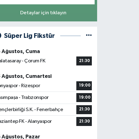
Detaylar için tıklayın
Süper Lig Fikstür
4 Ağustos, Cuma
latasaray - Çorum FK
21:30
5 Ağustos, Cumartesi
nyaspor - Rizespor
19:00
sımpaşa - Trabzonspor
19:00
nçlerbirliği S.K. - Fenerbahçe
21:30
ziantep FK - Alanyaspor
21:30
6 Ağustos, Pazar