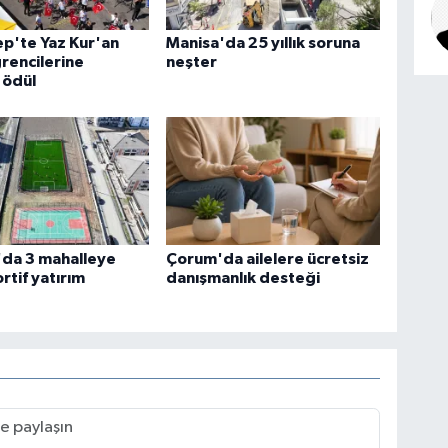
p'te Yaz Kur'an
Manisa'da 25 yıllık soruna
rencilerine
neşter
i ödül
'da 3 mahalleye
Çorum'da ailelere ücretsiz
rtif yatırım
danışmanlık desteği