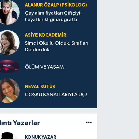
ALANUR ÖZALP (PSIKOLOG)
Çay alım fiyatları Çiftçiyi
hayal kırıklığına uğrattı
ASIYE KOCADEMİR
Şimdi Okullu Olduk, Sınıfları
Doldurduk
ÖLÜM VE YAŞAM
NEVAL KÜTÜK
COŞKU KANATLARIYLA UÇ!
lıntı Yazarlar
KONUK YAZAR