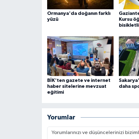
Ormanya'da doğanın farklı
Gaziante
yüzü
Kursu öğ
bisikletl
BİK'ten gazete ve internet
Sakarya
haber sitelerine mevzuat
daha spo
eğitimi
Yorumlar