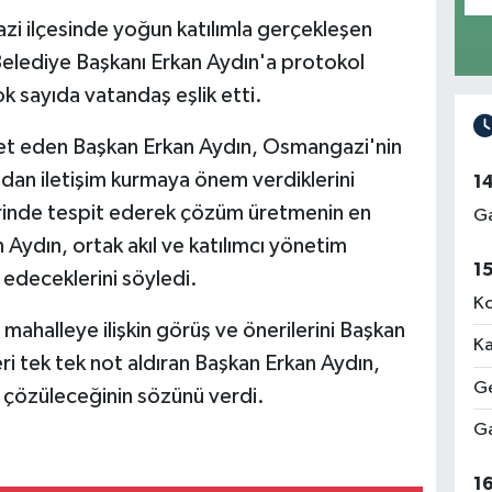
i ilçesinde yoğun katılımla gerçekleşen
lediye Başkanı Erkan Aydın'a protokol
çok sayıda vatandaş eşlik etti.
bet eden Başkan Erkan Aydın, Osmangazi'nin
dan iletişim kurmaya önem verdiklerini
1
 yerinde tespit ederek çözüm üretmenin en
Ga
ydın, ortak akıl ve katılımcı yönetim
1
edeceklerini söyledi.
Ko
ahalleye ilişkin görüş ve önerilerini Başkan
Ka
eri tek tek not aldıran Başkan Erkan Aydın,
Ge
a çözüleceğinin sözünü verdi.
Ga
1