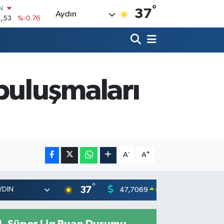
°
R
37
Aydın
69
%0.17
65
%0.01
N
7
%0.02
ALTIN
9
%2.12
buluşmaları
0
%64
IN
,53
%-0.76
-
+
A
A
°
37
47,7069
55,026
0.17
%
Süper Lig Puan Durumu