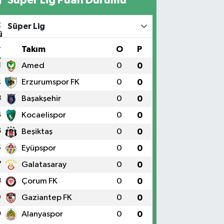
Süper Lig
#
Takım
O
P
1
Amed
0
0
2
Erzurumspor FK
0
0
3
Başakşehir
0
0
4
Kocaelispor
0
0
5
Beşiktaş
0
0
6
Eyüpspor
0
0
7
Galatasaray
0
0
8
Çorum FK
0
0
9
Gaziantep FK
0
0
0
Alanyaspor
0
0