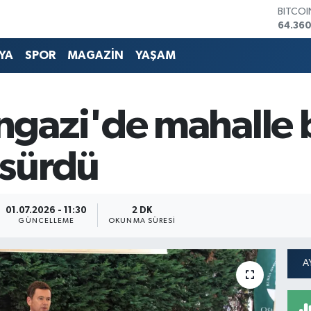
DOLA
47,70
EURO
55,02
YA
SPOR
MAGAZİN
YAŞAM
STERLİ
64,189
GRAM 
6618.4
gazi'de mahalle 
BİST10
13.887
BITCO
sürdü
64.360
01.07.2026 - 11:30
2 DK
GÜNCELLEME
OKUNMA SÜRESI