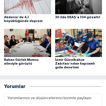
Akdeniz'de 4,1
30 ilde DEAŞ'a 104 gözaltı!
büyüklüğünde deprem
Bakan Gürlek Mumcu
İzmir Güzelbahçe
ailesiyle görüştü
Zabıtası'ndan kapsamlı
gıda denetimi
Yorumlar