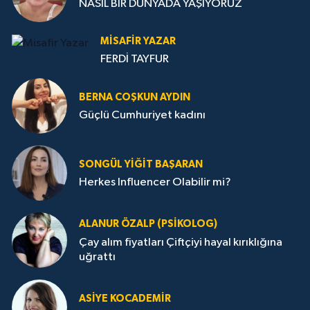
NASIL BİR DÜNYADA YAŞIYORUZ
MISAFIR YAZAR
FERDİ TAYFUR
BERNA COŞKUN AYDIN
Güçlü Cumhuriyet kadını
SONGÜL YIĞIT BAŞARAN
Herkes Influencer Olabilir mi?
ALANUR ÖZALP (PSIKOLOG)
Çay alım fiyatları Çiftçiyi hayal kırıklığına
uğrattı
ASIYE KOCADEMİR