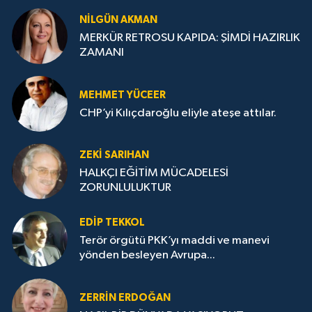
NILGÜN AKMAN
MERKÜR RETROSU KAPIDA: ŞİMDİ HAZIRLIK
ZAMANI
MEHMET YÜCEER
CHP’yi Kılıçdaroğlu eliyle ateşe attılar.
ZEKI SARIHAN
HALKÇI EĞİTİM MÜCADELESİ
ZORUNLULUKTUR
EDIP TEKKOL
Terör örgütü PKK’yı maddi ve manevi
yönden besleyen Avrupa...
ZERRIN ERDOĞAN