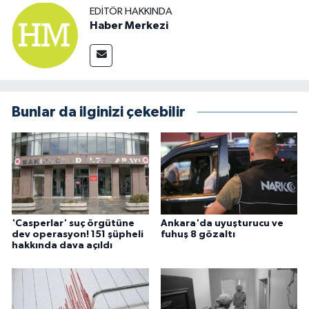
EDITÖR HAKKINDA
Haber Merkezi
Bunlar da ilginizi çekebilir
'Casperlar' suç örgütüne
Ankara'da uyuşturucu ve
dev operasyon! 151 şüpheli
fuhuş 8 gözaltı
hakkında dava açıldı