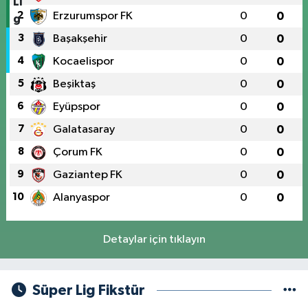
2
Erzurumspor FK
0
0
3
Başakşehir
0
0
4
Kocaelispor
0
0
5
Beşiktaş
0
0
6
Eyüpspor
0
0
7
Galatasaray
0
0
8
Çorum FK
0
0
9
Gaziantep FK
0
0
10
Alanyaspor
0
0
Detaylar için tıklayın
Süper Lig Fikstür