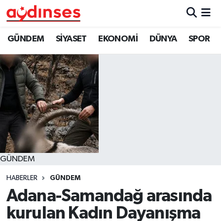
GÜNDEM
Nöbetçi Eczaneler
GÜNDEM
SİYASET
EKONOMİ
DÜNYA
SPOR
SİYASET
Hava Durumu
EKONOMİ
Aydin Namaz Vakitleri
DÜNYA
Trafik Durumu
SPOR
Süper Lig Puan Durumu ve Fikstür
GÜNDEM
MAGAZİN
Tüm Manşetler
HABERLER
GÜNDEM
YAŞAM
Son Dakika Haberleri
Adana-Samandağ arasında
kurulan Kadın Dayanışma
Haber Arşivi