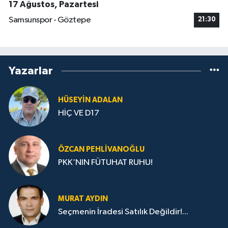
17 Ağustos, Pazartesi
Samsunspor - Göztepe
21:30
Yazarlar
HÜSEYIN ADALAN
HİÇ VE D17
ÖZCAN PEHLIVANOĞLU
PKK’NIN FÜTUHAT RUHU!
MURAT AYDIN
Seçmenin İradesi Satılık Değildir!...