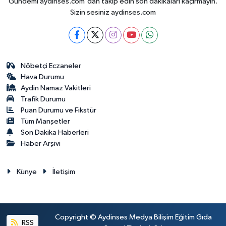
Gündemi aydinses.com'dan takip edin son dakikalari kaçırmayın.
Sizin sesiniz aydinses.com
Nöbetçi Eczaneler
Hava Durumu
Aydin Namaz Vakitleri
Trafik Durumu
Puan Durumu ve Fikstür
Tüm Manşetler
Son Dakika Haberleri
Haber Arşivi
Künye
İletişim
Copyright © Aydinses Medya Bilişim Eğitim Gıda
RSS