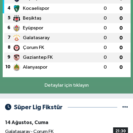
4
Kocaelispor
0
0
5
Beşiktaş
0
0
6
Eyüpspor
0
0
7
Galatasaray
0
0
8
Çorum FK
0
0
9
Gaziantep FK
0
0
10
Alanyaspor
0
0
Detaylar için tıklayın
Süper Lig Fikstür
14 Ağustos, Cuma
Galatasaray - Çorum FK
21:30