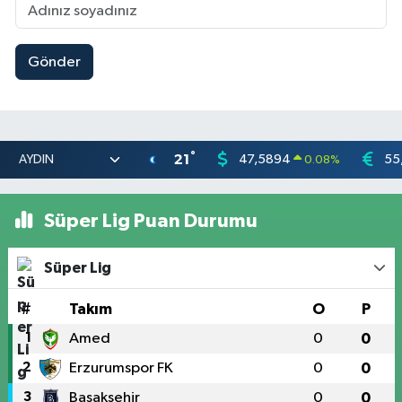
Gönder
°
21
47,5894
55
0.08
%
Süper Lig Puan Durumu
Süper Lig
#
Takım
O
P
1
Amed
0
0
2
Erzurumspor FK
0
0
3
Başakşehir
0
0