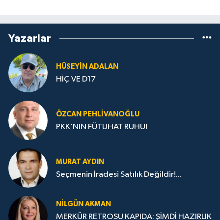
Yazarlar
HÜSEYIN ADALAN
HİÇ VE D17
ÖZCAN PEHLIVANOĞLU
PKK’NIN FÜTUHAT RUHU!
MURAT AYDIN
Seçmenin İradesi Satılık Değildir!...
NILGÜN AKMAN
MERKÜR RETROSU KAPIDA: ŞİMDİ HAZIRLIK