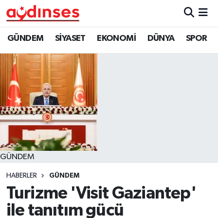
GÜNDEM
Nöbetçi Eczaneler
GÜNDEM
SİYASET
EKONOMİ
DÜNYA
SPOR
SİYASET
Hava Durumu
EKONOMİ
Aydin Namaz Vakitleri
DÜNYA
Trafik Durumu
SPOR
Süper Lig Puan Durumu ve Fikstür
GÜNDEM
MAGAZİN
Tüm Manşetler
HABERLER
GÜNDEM
YAŞAM
Son Dakika Haberleri
Turizme 'Visit Gaziantep'
ile tanıtım gücü
Haber Arşivi