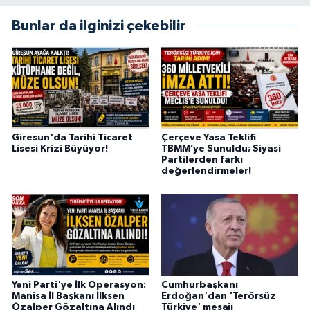
Bunlar da ilginizi çekebilir
Giresun'da Tarihi Ticaret
Çerçeve Yasa Teklifi
Lisesi Krizi Büyüyor!
TBMM’ye Sunuldu; Siyasi
Partilerden farkı
değerlendirmeler!
Yeni Parti'ye İlk Operasyon:
Cumhurbaşkanı
Manisa İl Başkanı İlksen
Erdoğan'dan 'Terörsüz
Özalper Gözaltına Alındı
Türkiye' mesajı