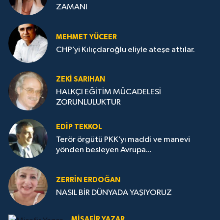
ZAMANI
MEHMET YÜCEER
CHP’yi Kılıçdaroğlu eliyle ateşe attılar.
ZEKI SARIHAN
HALKÇI EĞİTİM MÜCADELESİ
ZORUNLULUKTUR
EDIP TEKKOL
Terör örgütü PKK’yı maddi ve manevi
yönden besleyen Avrupa...
ZERRIN ERDOĞAN
NASIL BİR DÜNYADA YAŞIYORUZ
MISAFIR YAZAR