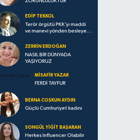
ZORUNLULUKTUR
EDIP TEKKOL
Terör örgütü PKK’yı maddi
ve manevi yönden besleyen
Avrupa...
ZERRIN ERDOĞAN
NASIL BİR DÜNYADA
YAŞIYORUZ
MISAFIR YAZAR
FERDİ TAYFUR
BERNA COŞKUN AYDIN
Güçlü Cumhuriyet kadını
SONGÜL YIĞIT BAŞARAN
Herkes Influencer Olabilir