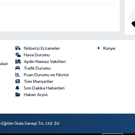
Nöbetçi Eczaneler
Künye
Hava Durumu
Aydin Namaz Vakitleri
lari
Trafik Durumu
Puan Durumu ve Fikstür
Tüm Manşetler
Son Dakika Haberleri
Haber Arşivi
ğitim Gıda Sanayi Tic. Ltd. Şti