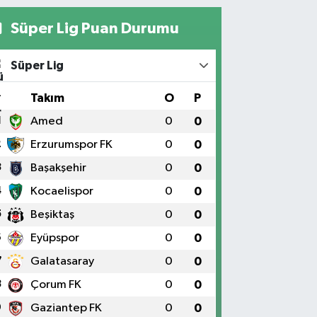
Süper Lig Puan Durumu
Süper Lig
#
Takım
O
P
1
Amed
0
0
2
Erzurumspor FK
0
0
3
Başakşehir
0
0
4
Kocaelispor
0
0
5
Beşiktaş
0
0
6
Eyüpspor
0
0
7
Galatasaray
0
0
8
Çorum FK
0
0
9
Gaziantep FK
0
0