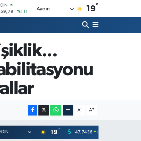
°
AR
19
Aydın
7436
%0.18
O
2510
%0.32
RLİN
4811
%0.38
iklik...
M ALTIN
0.55
%0.03
T100
abilitasyonu
779
%-14
allar
-
+
A
A
°
19
47,7436
55,251
0.18
%