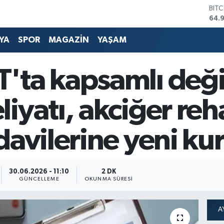
DOL
47,
EUR
55,
YA
SPOR
MAGAZİN
YAŞAM
STE
64,
ta kapsamlı değiş
GRA
666
BİS
iyatı, akciğer reh
13.
davilerine yeni kur
30.06.2026 - 11:10
2 DK
GÜNCELLEME
OKUNMA SÜRESI