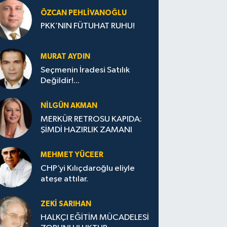
ÖZCAN PEHLIVANOĞLU
PKK’NIN FÜTUHAT RUHU!
MURAT AYDIN
Seçmenin İradesi Satılık
Değildir!...
NILGÜN AKMAN
MERKÜR RETROSU KAPIDA:
ŞİMDİ HAZIRLIK ZAMANI
MEHMET YÜCEER
CHP’yi Kılıçdaroğlu eliyle
ateşe attılar.
ZEKI SARIHAN
HALKÇI EĞİTİM MÜCADELESİ