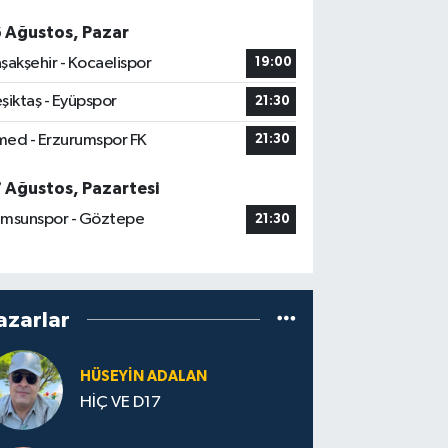
6 Ağustos, Pazar
şakşehir - Kocaelispor
19:00
şiktaş - Eyüpspor
21:30
ed - Erzurumspor FK
21:30
7 Ağustos, Pazartesi
msunspor - Göztepe
21:30
azarlar
HÜSEYIN ADALAN
HİÇ VE D17