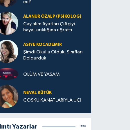
mi?
ALANUR ÖZALP (PSIKOLOG)
Çay alım fiyatları Çiftçiyi
hayal kırıklığına uğrattı
ASIYE KOCADEMİR
Şimdi Okullu Olduk, Sınıfları
Doldurduk
ÖLÜM VE YAŞAM
NEVAL KÜTÜK
COŞKU KANATLARIYLA UÇ!
lıntı Yazarlar