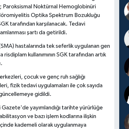
ç; Paroksismal Noktürnal Hemoglobinüri
n Nöromiyelitis Optika Spektrum Bozukluğu
GK tarafından karşılanacak. Tedavi
mlanması şartı da getirildi.
(SMA) hastalarında tek seferlik uygulanan gen
a risdiplam kullanımının SGK tarafından artık
ı.
erkezleri, çocuk ve genç ruh sağlığı
ri, fizik tedavi uygulamaları ile çok sayıda
 güncellemeye gidildi.
 Gazete'de yayımlandığı tarihte yürürlüğe
bilitasyon ve bazı işlem kodlarına ilişkin
ü içinde kademeli olarak uygulanmaya