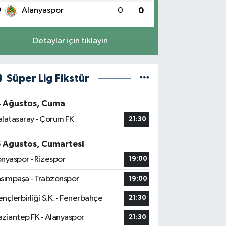
0
Alanyaspor
0
0
Detaylar için tıklayın
Süper Lig Fikstür
4 Ağustos, Cuma
latasaray - Çorum FK
21:30
5 Ağustos, Cumartesi
nyaspor - Rizespor
19:00
sımpaşa - Trabzonspor
19:00
nçlerbirliği S.K. - Fenerbahçe
21:30
ziantep FK - Alanyaspor
21:30