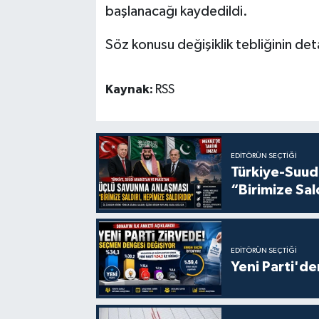
başlanacağı kaydedildi.
Söz konusu değişiklik tebliğinin det
Kaynak:
RSS
EDITÖRÜN SEÇTIĞI
Türkiye-Suud
“Birimize Sal
EDITÖRÜN SEÇTIĞI
Yeni Parti'de