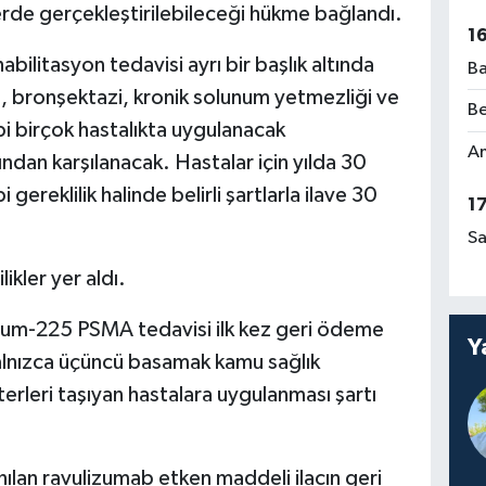
erde gerçekleştirilebileceği hükme bağlandı.
1
abilitasyon tedavisi ayrı bir başlık altında
Ba
 bronşektazi, kronik solunum yetmezliği ve
Be
bi birçok hastalıkta uygulanacak
Am
ndan karşılanacak. Hastalar için yılda 30
ereklilik halinde belirli şartlarla ilave 30
1
Sa
ikler yer aldı.
nyum-225 PSMA tedavisi ilk kez geri ödeme
Y
yalnızca üçüncü basamak kamu sağlık
iterleri taşıyan hastalara uygulanması şartı
anılan ravulizumab etken maddeli ilacın geri