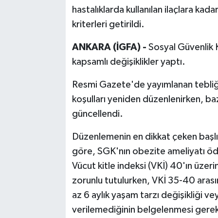
hastalıklarda kullanılan ilaçlara ka
kriterleri getirildi.
ANKARA (İGFA) -
Sosyal Güvenlik 
kapsamlı değişiklikler yaptı.
Resmi Gazete'de yayımlanan tebliğle
koşulları yeniden düzenlenirken, bazı
güncellendi.
Düzenlemenin en dikkat çeken başlık
göre, SGK'nın obezite ameliyatı öde
Vücut kitle indeksi (VKİ) 40'ın üzeri
zorunlu tutulurken, VKİ 35-40 arasın
az 6 aylık yaşam tarzı değişikliği v
verilemediğinin belgelenmesi gereke