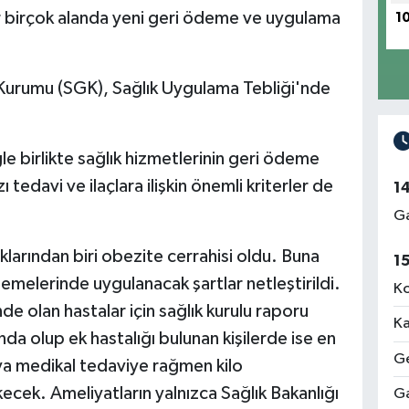
dar birçok alanda yeni geri ödeme ve uygulama
1
Kurumu (SGK), Sağlık Uygulama Tebliği'nde
 birlikte sağlık hizmetlerinin geri ödeme
 tedavi ve ilaçlara ilişkin önemli kriterler de
1
Ga
larından biri obezite cerrahisi oldu. Buna
1
melerinde uygulanacak şartlar netleştirildi.
Ko
nde olan hastalar için sağlık kurulu raporu
Ka
da olup ek hastalığı bulunan kişilerde ise en
Ge
eya medikal tedaviye rağmen kilo
cek. Ameliyatların yalnızca Sağlık Bakanlığı
Ga