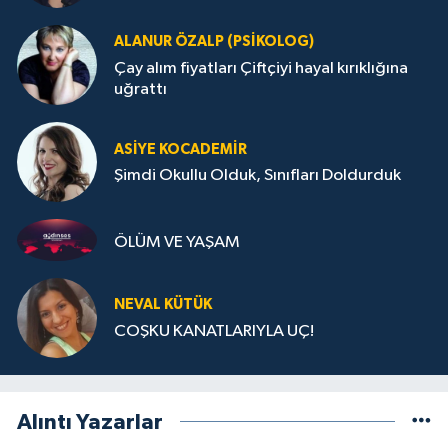
ALANUR ÖZALP (PSIKOLOG)
Çay alım fiyatları Çiftçiyi hayal kırıklığına
uğrattı
ASIYE KOCADEMİR
Şimdi Okullu Olduk, Sınıfları Doldurduk
ÖLÜM VE YAŞAM
NEVAL KÜTÜK
COŞKU KANATLARIYLA UÇ!
Alıntı Yazarlar