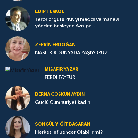
EDIP TEKKOL
Terör örgütü PKK’yı maddi ve manevi
yönden besleyen Avrupa...
ZERRIN ERDOĞAN
NASIL BİR DÜNYADA YAŞIYORUZ
MISAFIR YAZAR
FERDİ TAYFUR
BERNA COŞKUN AYDIN
Güçlü Cumhuriyet kadını
SONGÜL YIĞIT BAŞARAN
Herkes Influencer Olabilir mi?