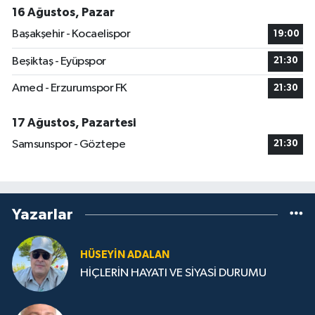
16 Ağustos, Pazar
Başakşehir - Kocaelispor
19:00
Beşiktaş - Eyüpspor
21:30
Amed - Erzurumspor FK
21:30
17 Ağustos, Pazartesi
Samsunspor - Göztepe
21:30
Yazarlar
HÜSEYIN ADALAN
HİÇLERİN HAYATI VE SİYASİ DURUMU