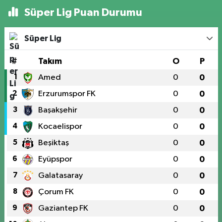
Süper Lig Puan Durumu
Süper Lig
#
Takım
O
P
1
Amed
0
0
2
Erzurumspor FK
0
0
3
Başakşehir
0
0
4
Kocaelispor
0
0
5
Beşiktaş
0
0
6
Eyüpspor
0
0
7
Galatasaray
0
0
8
Çorum FK
0
0
9
Gaziantep FK
0
0