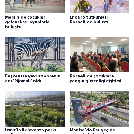
Mersin'de çocuklar
Enduro tutkunları
geleneksel oyunlarla
Kocaeli'de buluştu
buluştu
Başkentte yavru zebranın
Kocaeli'de çocuklara
adı 'Pijamalı' oldu
yangın güvenliği eğitimi
İzmir'in ilk lavanta parkı
Manisa'da üst geçide