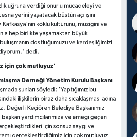
zlık uğruna verdiği onurlu mücadeleyi ve
tesna yerini yaşatacak büstün açılışını
 Kafkasya'nın köklü kültürünü, müziğini ve
anla hep birlikte yaşamaktan büyük
buluşmanın dostluğumuzu ve kardeşliğimizi
diyorum.' dedi.
z için çok mutluyuz'
dımlaşma Derneği Yönetim Kurulu Başkanı
şmada şunları söyledi: 'Yaptığımız bu
ndaki ilişkilerin biraz daha sıcaklaşması adına
z. Değerli Keçiören Belediye Başkanımız
 başkan yardımcılarımıza ve emeği geçen
çekleştirdikleri için sonsuz saygı ve
amı gerçekleştirdiğimiz için çok mutluyuz,