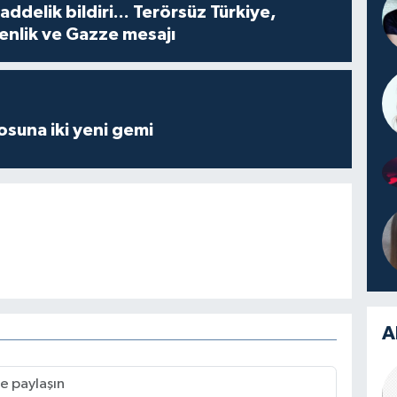
delik bildiri... Terörsüz Türkiye,
enlik ve Gazze mesajı
losuna iki yeni gemi
A