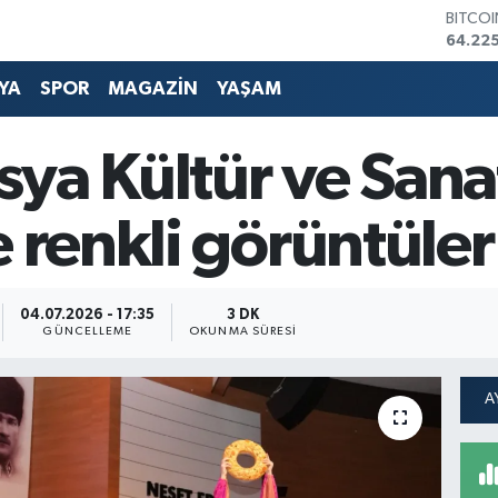
DOLA
47,714
EURO
55,03
YA
SPOR
MAGAZİN
YAŞAM
STERLİ
64,24
GRAM 
ya Kültür ve Sana
6510.
BİST1
13.799
e renkli görüntüler
BITCO
64.225
04.07.2026 - 17:35
3 DK
GÜNCELLEME
OKUNMA SÜRESI