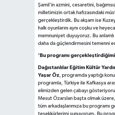
Şamil'in azmini, cesaretini, bağımsı
milletimizin ortak hafızasındaki müs
gerçekleştirdik. Bu akşam ise Kuzey
halk oyunlarını aynı coşku ve heyec
memnuniyet duyuyoruz. Bu anlamlı 
daha da güçlendirmesini temenni e
'Bu programı gerçekleştirdiğimi
Dağıstanlılar Eğitim Kültür Yar
Yaşar Öz
, programda yaptığı konu
programla, Türkiye ile Kafkasya arası
elimizden gelen çabayı gösteriyoru
Mesut Özarslan başta olmak üzere,
tüm arkadaşlarımıza bu programı ger
teşekkürlerimi sunuyorum. Bu progr