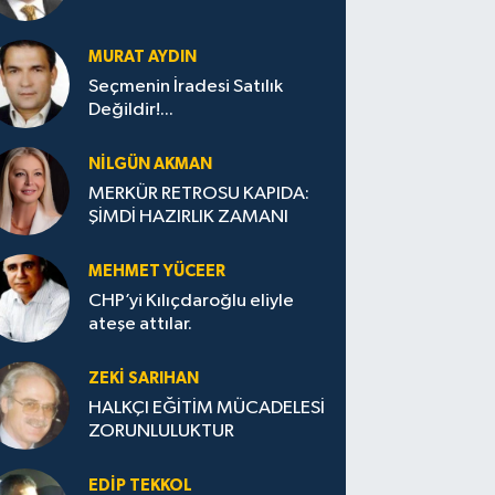
MURAT AYDIN
Seçmenin İradesi Satılık
Değildir!...
NILGÜN AKMAN
MERKÜR RETROSU KAPIDA:
ŞİMDİ HAZIRLIK ZAMANI
MEHMET YÜCEER
CHP’yi Kılıçdaroğlu eliyle
ateşe attılar.
ZEKI SARIHAN
HALKÇI EĞİTİM MÜCADELESİ
ZORUNLULUKTUR
EDIP TEKKOL