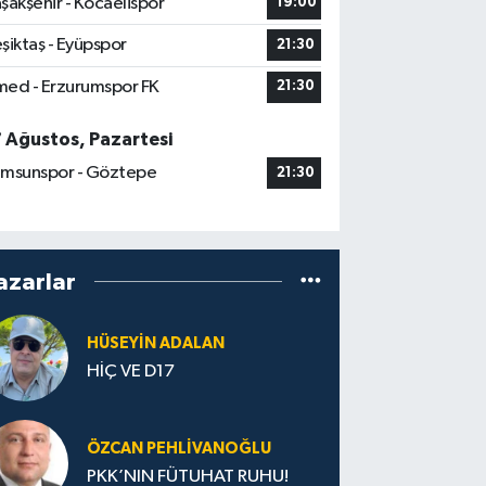
şakşehir - Kocaelispor
19:00
şiktaş - Eyüpspor
21:30
ed - Erzurumspor FK
21:30
7 Ağustos, Pazartesi
msunspor - Göztepe
21:30
azarlar
HÜSEYIN ADALAN
HİÇ VE D17
ÖZCAN PEHLIVANOĞLU
PKK’NIN FÜTUHAT RUHU!