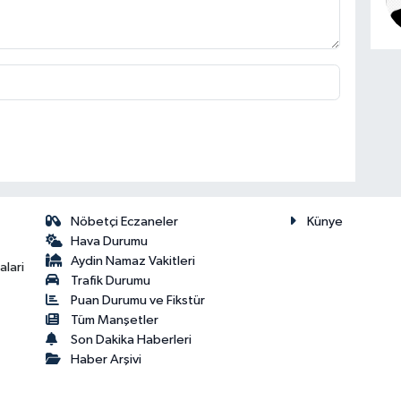
Nöbetçi Eczaneler
Künye
Hava Durumu
Aydin Namaz Vakitleri
lari
Trafik Durumu
Puan Durumu ve Fikstür
Tüm Manşetler
Son Dakika Haberleri
Haber Arşivi