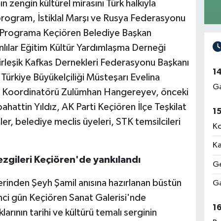
zengin kültürel mirasını Türk halkıyla
rogram, İstiklal Marşı ve Rusya Federasyonu
ı. Programa Keçiören Belediye Başkan
ılar Eğitim Kültür Yardımlaşma Derneği
irleşik Kafkas Dernekleri Federasyonu Başkanı
1
ürkiye Büyükelçiliği Müsteşarı Evelina
Ga
ı Koordinatörü Zulümhan Hangereyev, önceki
hattin Yıldız, AK Parti Keçiören İlçe Teşkilat
1
r, belediye meclis üyeleri, STK temsilcileri
Ko
Ka
zgileri Keçiören'de yankılandı
Ge
lerinden Şeyh Şamil anısına hazırlanan büstün
Ga
kinci gün Keçiören Sanat Galerisi'nde
1
arının tarihi ve kültürü temalı serginin