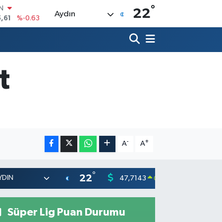
°
R
22
Aydın
3
%0.16
17
%-0.02
N
63
%0.07
ALTIN
t
40
%0.45
00
%70
IN
,61
%-0.63
-
+
A
A
°
22
47,7143
55,031
0.16
%
Süper Lig Puan Durumu