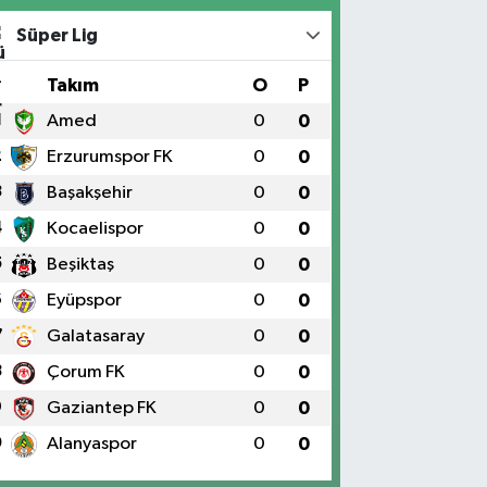
Süper Lig
#
Takım
O
P
1
Amed
0
0
2
Erzurumspor FK
0
0
3
Başakşehir
0
0
4
Kocaelispor
0
0
5
Beşiktaş
0
0
6
Eyüpspor
0
0
7
Galatasaray
0
0
8
Çorum FK
0
0
9
Gaziantep FK
0
0
0
Alanyaspor
0
0