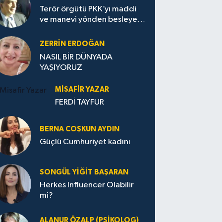
Terör örgütü PKK’yı maddi
ve manevi yönden besleyen
Avrupa...
ZERRIN ERDOĞAN
NASIL BİR DÜNYADA
YAŞIYORUZ
MISAFIR YAZAR
FERDİ TAYFUR
BERNA COŞKUN AYDIN
Güçlü Cumhuriyet kadını
SONGÜL YIĞIT BAŞARAN
Herkes Influencer Olabilir
mi?
ALANUR ÖZALP (PSIKOLOG)