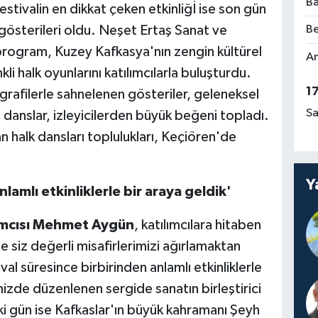
Ba
estivalin en dikkat çeken etkinliğİ ise son gün
gösterileri oldu. Neşet Ertaş Sanat ve
Be
rogram, Kuzey Kafkasya'nın zengin kültürel
Am
kli halk oyunlarını katılımcılarla buluşturdu.
1
grafilerle sahnelenen gösteriler, geleneksel
Sa
 danslar, izleyicilerden büyük beğeni topladı.
halk dansları toplulukları, Keçiören'de
Y
lamlı etkinliklerle bir araya geldik'
ımcısı Mehmet Aygün
, katılımcılara hitaben
siz değerli misafirlerimizi ağırlamaktan
al süresince birbirinden anlamlı etkinliklerle
mizde düzenlenen sergide sanatın birleştirici
ki gün ise Kafkaslar'ın büyük kahramanı Şeyh