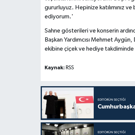
gururluyuz. Hepinize katılımınız ve b
ediyorum.'
Sahne gösterileri ve konserin ard
Başkan Yardımcısı Mehmet Aygün, Dağ
ekibine çiçek ve hediye takdiminde
Kaynak:
RSS
EDITÖRÜN SEÇTIĞI
Cumhurbaşkan
EDITÖRÜN SEÇTIĞI