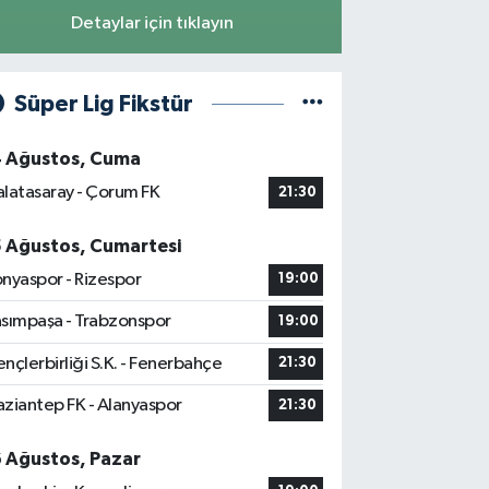
Detaylar için tıklayın
Süper Lig Fikstür
4 Ağustos, Cuma
latasaray - Çorum FK
21:30
5 Ağustos, Cumartesi
nyaspor - Rizespor
19:00
sımpaşa - Trabzonspor
19:00
nçlerbirliği S.K. - Fenerbahçe
21:30
ziantep FK - Alanyaspor
21:30
6 Ağustos, Pazar