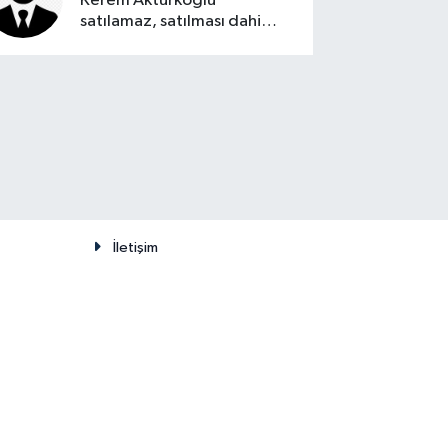
Kerem Aktürkoğlu
satılamaz, satılması dahi
düşünülemez
İletişim