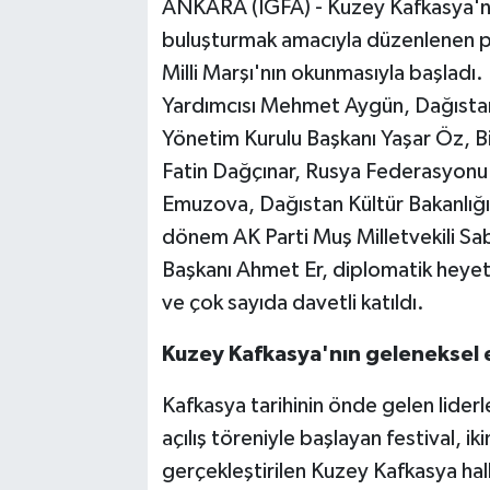
ANKARA (İGFA) - Kuzey Kafkasya'nın 
buluşturmak amacıyla düzenlenen p
Milli Marşı'nın okunmasıyla başlad
Yardımcısı Mehmet Aygün, Dağıstanl
Yönetim Kurulu Başkanı Yaşar Öz, B
Fatin Dağçınar, Rusya Federasyonu T
Emuzova, Dağıstan Kültür Bakanlığ
dönem AK Parti Muş Milletvekili Saba
Başkanı Ahmet Er, diplomatik heyetle
ve çok sayıda davetli katıldı.
Kuzey Kafkasya'nın geleneksel e
Kafkasya tarihinin önde gelen lider
açılış töreniyle başlayan festival, i
gerçekleştirilen Kuzey Kafkasya halkl