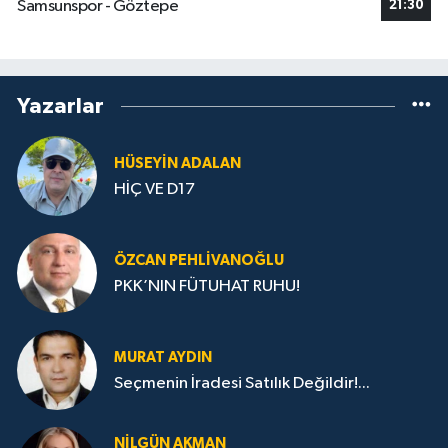
Samsunspor - Göztepe
21:30
Yazarlar
HÜSEYIN ADALAN
HİÇ VE D17
ÖZCAN PEHLIVANOĞLU
PKK’NIN FÜTUHAT RUHU!
MURAT AYDIN
Seçmenin İradesi Satılık Değildir!...
NILGÜN AKMAN