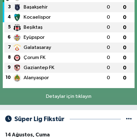
3
Başakşehir
0
0
4
Kocaelispor
0
0
5
Beşiktaş
0
0
6
Eyüpspor
0
0
7
Galatasaray
0
0
8
Çorum FK
0
0
9
Gaziantep FK
0
0
10
Alanyaspor
0
0
Detaylar için tıklayın
Süper Lig Fikstür
14 Ağustos, Cuma