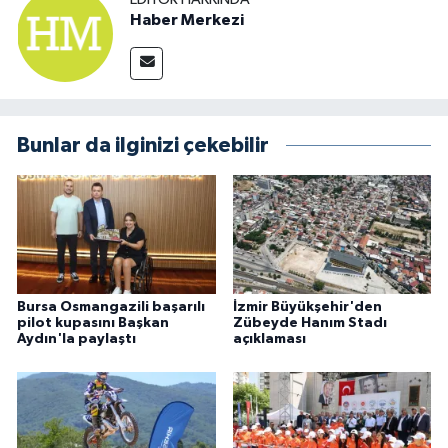
Haber Merkezi
Bunlar da ilginizi çekebilir
Bursa Osmangazili başarılı
İzmir Büyükşehir'den
pilot kupasını Başkan
Zübeyde Hanım Stadı
Aydın'la paylaştı
açıklaması