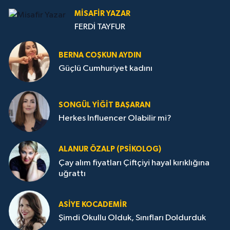
MISAFIR YAZAR
FERDİ TAYFUR
BERNA COŞKUN AYDIN
Güçlü Cumhuriyet kadını
SONGÜL YIĞIT BAŞARAN
Herkes Influencer Olabilir mi?
ALANUR ÖZALP (PSIKOLOG)
Çay alım fiyatları Çiftçiyi hayal kırıklığına
uğrattı
ASIYE KOCADEMİR
Şimdi Okullu Olduk, Sınıfları Doldurduk