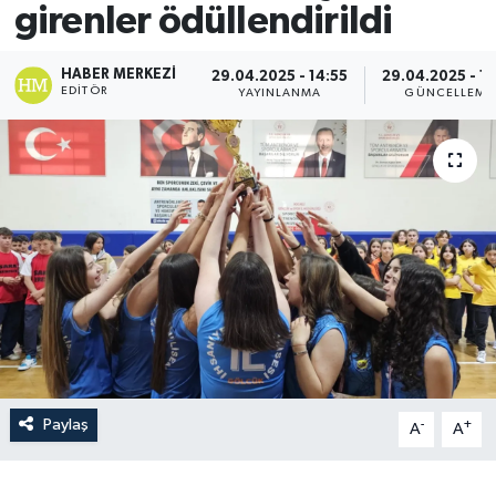
girenler ödüllendirildi
HABER MERKEZI
29.04.2025 - 14:55
29.04.2025 - 15
EDITÖR
YAYINLANMA
GÜNCELLEME
Paylaş
-
+
A
A