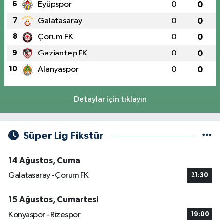
6
Eyüpspor
0
0
7
Galatasaray
0
0
8
Çorum FK
0
0
9
Gaziantep FK
0
0
10
Alanyaspor
0
0
Detaylar için tıklayın
Süper Lig Fikstür
14 Ağustos, Cuma
Galatasaray - Çorum FK
21:30
15 Ağustos, Cumartesi
Konyaspor - Rizespor
19:00