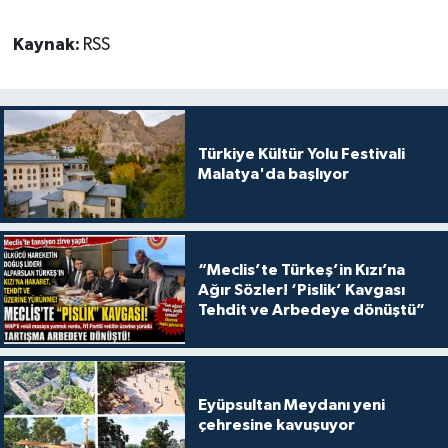
Kaynak:
RSS
Türkiye Kültür Yolu Festivali
Malatya'da başlıyor
“Meclis’te Türkeş’in Kızı’na
Ağır Sözler! ‘Pislik’ Kavgası
Tehdit ve Arbedeye dönüştü”
Eyüpsultan Meydanı yeni
çehresine kavuşuyor