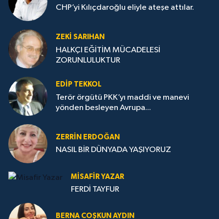
CHP’yi Kılıçdaroğlu eliyle ateşe attılar.
ZEKI SARIHAN
HALKÇI EĞİTİM MÜCADELESİ
ZORUNLULUKTUR
EDIP TEKKOL
Terör örgütü PKK’yı maddi ve manevi
yönden besleyen Avrupa...
ZERRIN ERDOĞAN
NASIL BİR DÜNYADA YAŞIYORUZ
MISAFIR YAZAR
FERDİ TAYFUR
BERNA COŞKUN AYDIN