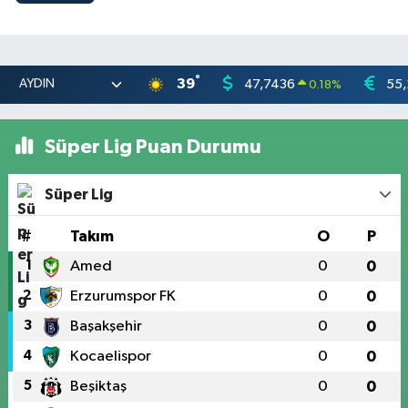
°
39
47,7436
55,
0.18
%
Süper Lig Puan Durumu
Süper Lig
#
Takım
O
P
1
Amed
0
0
2
Erzurumspor FK
0
0
3
Başakşehir
0
0
4
Kocaelispor
0
0
5
Beşiktaş
0
0