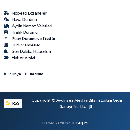
Nöbetçi Eczaneler
Hava Durumu
Aydin Namaz Vakitleri
Trafik Durumu
Puan Durumu ve Fikstür
Tüm Manşetler
Son Dakika Haberleri
Haber Arşivi
Künye
İletişim
Copyright © Aydinses Medya Bilişim Eğitim Gıda
RSS
Sanayi Tic. Ltd. Şti
Haber Yazılımı:
TE Bilişim