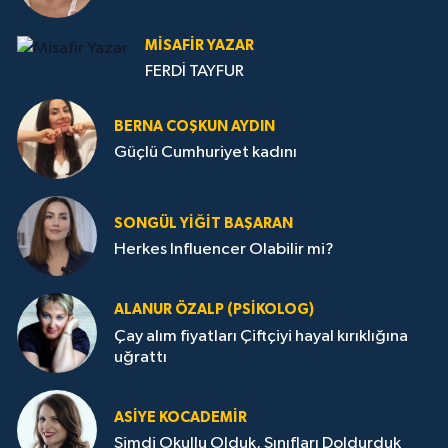
MISAFIR YAZAR
FERDİ TAYFUR
BERNA COŞKUN AYDIN
Güçlü Cumhuriyet kadını
SONGÜL YIĞIT BAŞARAN
Herkes Influencer Olabilir mi?
ALANUR ÖZALP (PSIKOLOG)
Çay alım fiyatları Çiftçiyi hayal kırıklığına
uğrattı
ASIYE KOCADEMİR
Şimdi Okullu Olduk, Sınıfları Doldurduk