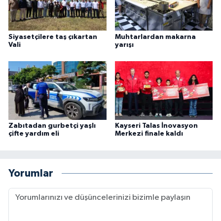
Siyasetçilere taş çıkartan
Muhtarlardan makarna
Vali
yarışı
Zabıtadan gurbetçi yaşlı
Kayseri Talas İnovasyon
çifte yardım eli
Merkezi finale kaldı
Yorumlar