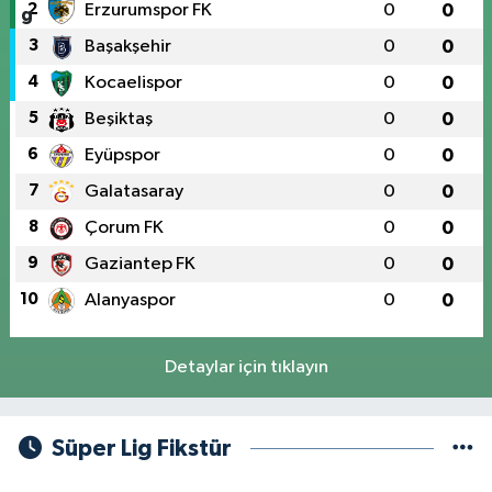
2
Erzurumspor FK
0
0
3
Başakşehir
0
0
4
Kocaelispor
0
0
5
Beşiktaş
0
0
6
Eyüpspor
0
0
7
Galatasaray
0
0
8
Çorum FK
0
0
9
Gaziantep FK
0
0
10
Alanyaspor
0
0
Detaylar için tıklayın
Süper Lig Fikstür