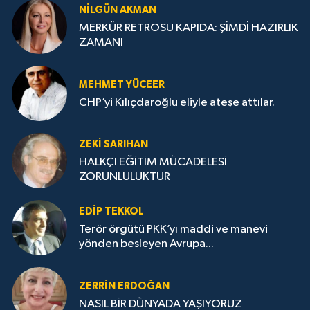
NILGÜN AKMAN
MERKÜR RETROSU KAPIDA: ŞİMDİ HAZIRLIK
ZAMANI
MEHMET YÜCEER
CHP’yi Kılıçdaroğlu eliyle ateşe attılar.
ZEKI SARIHAN
HALKÇI EĞİTİM MÜCADELESİ
ZORUNLULUKTUR
EDIP TEKKOL
Terör örgütü PKK’yı maddi ve manevi
yönden besleyen Avrupa...
ZERRIN ERDOĞAN
NASIL BİR DÜNYADA YAŞIYORUZ