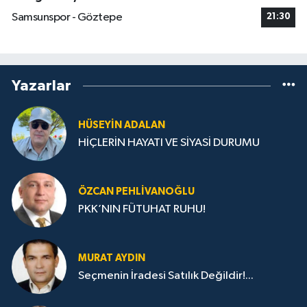
Samsunspor - Göztepe
21:30
Yazarlar
HÜSEYIN ADALAN
HİÇLERİN HAYATI VE SİYASİ DURUMU
ÖZCAN PEHLIVANOĞLU
PKK’NIN FÜTUHAT RUHU!
MURAT AYDIN
Seçmenin İradesi Satılık Değildir!...