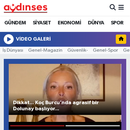
GÜNDEM
Nöbetçi Eczaneler
GÜNDEM
SİYASET
EKONOMİ
DÜNYA
SPOR
SİYASET
Hava Durumu
VIDEO GALERI
İş Dünyası
Genel-Magazin
Güvenlik-
Genel-Spor
Gen
(
EKONOMİ
Aydin Namaz Vakitleri
M
DÜNYA
Trafik Durumu
SPOR
Süper Lig Puan Durumu ve Fikstür
MAGAZİN
Tüm Manşetler
Dikkat... Koç Burcu'nda agrasif bir
Dolunay başlıyor...
YAŞAM
Son Dakika Haberleri
Haber Arşivi