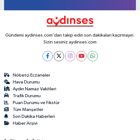
1
2
Gündemi aydinses.com'dan takip edin son dakikalari kaçırmayın.
Sizin sesiniz aydinses.com
Nöbetçi Eczaneler
Hava Durumu
Aydin Namaz Vakitleri
Trafik Durumu
Puan Durumu ve Fikstür
Tüm Manşetler
Son Dakika Haberleri
Haber Arşivi