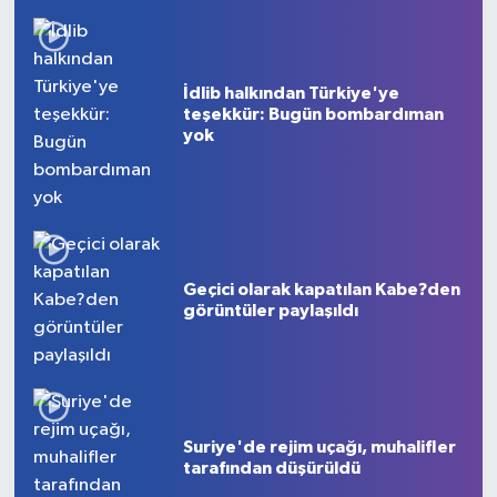
1
2
3
4
5
6
7
8
9
10
İdlib halkından Türkiye'ye
teşekkür: Bugün bombardıman
yok
Geçici olarak kapatılan Kabe?den
görüntüler paylaşıldı
Suriye'de rejim uçağı, muhalifler
tarafından düşürüldü