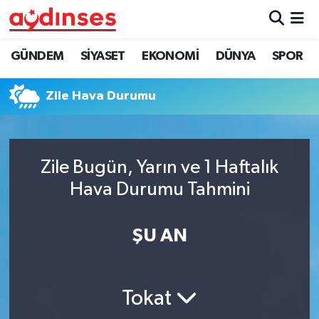
GÜNDEM
Nöbetçi Eczaneler
GÜNDEM
SİYASET
EKONOMİ
DÜNYA
SPOR
SİYASET
Hava Durumu
Zile Hava Durumu
EKONOMİ
Aydin Namaz Vakitleri
DÜNYA
Trafik Durumu
Zile Bugün, Yarın ve 1 Haftalık
Hava Durumu Tahmini
SPOR
Süper Lig Puan Durumu ve Fikstür
ŞU AN
MAGAZİN
Tüm Manşetler
YAŞAM
Son Dakika Haberleri
Tokat
Haber Arşivi