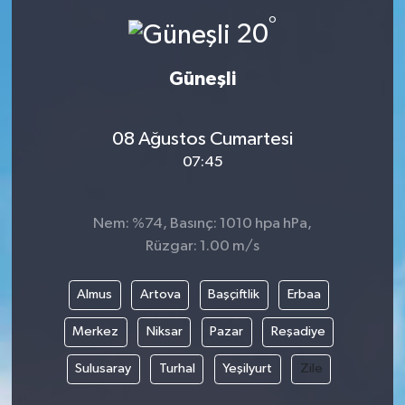
°
20
Güneşli
08 Ağustos Cumartesi
07:45
Nem: %74, Basınç: 1010 hpa hPa,
Rüzgar: 1.00 m/s
Almus
Artova
Başçiftlik
Erbaa
Merkez
Niksar
Pazar
Reşadiye
Sulusaray
Turhal
Yeşilyurt
Zile