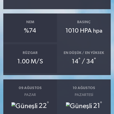
NEM
BASINÇ
%74
1010 HPA
hpa
RÜZGAR
EN DÜŞÜK / EN YÜKSEK
°
°
1.00 M/S
14
/ 34
09 AĞUSTOS
10 AĞUSTOS
PAZAR
PAZARTESI
°
°
22
21