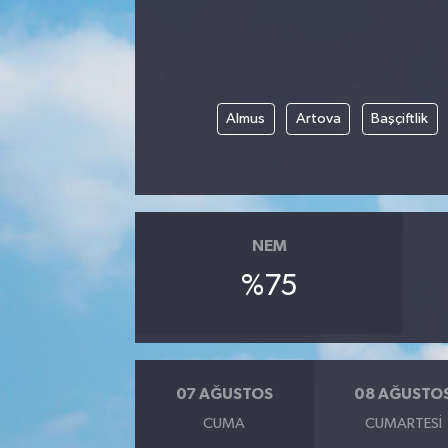
Almus
Artova
Başçiftlik
NEM
%75
07 AĞUSTOS
08 AĞUSTO
CUMA
CUMARTESI