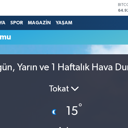
BITC
64.9
DOL
47,5
YA
SPOR
MAGAZİN
YAŞAM
EUR
55,0
umu
STER
64,1
GRAM
6527
BİST
ün, Yarın ve 1 Haftalık Hava D
13.7
Tokat
°
15