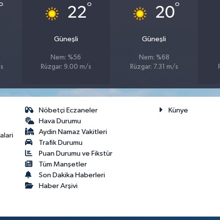
°
°
°
22
20
Güneşli
Güneşli
Nem: %56
Nem: %68
/s
Rüzgar: 9.00 m/s
Rüzgar: 7.31 m/s
Nöbetçi Eczaneler
Künye
Hava Durumu
Aydin Namaz Vakitleri
lari
Trafik Durumu
Puan Durumu ve Fikstür
Tüm Manşetler
Son Dakika Haberleri
Haber Arşivi