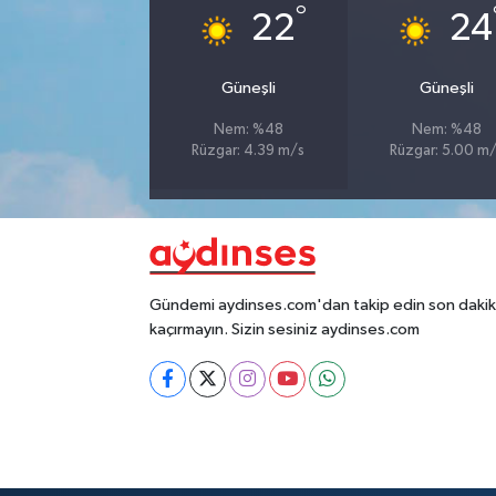
°
22
24
Güneşli
Güneşli
Nem: %48
Nem: %48
Rüzgar: 4.39 m/s
Rüzgar: 5.00 m
Gündemi aydinses.com'dan takip edin son dakika
kaçırmayın. Sizin sesiniz aydinses.com