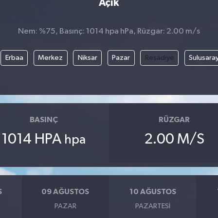
Açık
Nem: %75, Basınç: 1014 hpa hPa, Rüzgar: 2.00 m/s
Erbaa
Merkez
Niksar
Pazar
Reşadiye
Sulusara
BASINÇ
RÜZGAR
1014 HPA
2.00 M/S
hpa
S
09 AĞUSTOS
10 AĞUSTOS
PAZAR
PAZARTESI