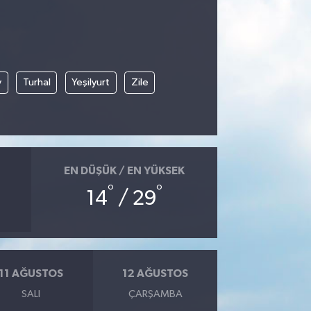
y
Turhal
Yeşilyurt
Zile
EN DÜŞÜK / EN YÜKSEK
°
°
14
/ 29
11 AĞUSTOS
12 AĞUSTOS
SALI
ÇARŞAMBA