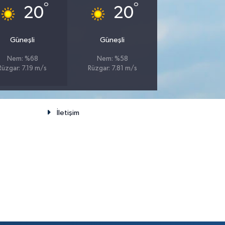
°
°
20
20
Güneşli
Güneşli
Nem: %68
Nem: %58
Rüzgar: 7.19 m/s
Rüzgar: 7.81 m/s
İletişim