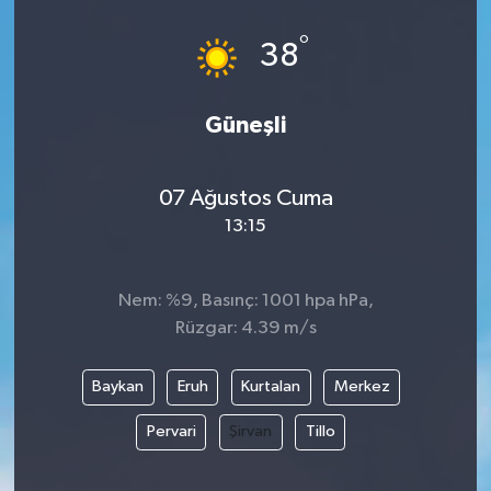
°
38
Güneşli
07 Ağustos Cuma
13:15
Nem: %9, Basınç: 1001 hpa hPa,
Rüzgar: 4.39 m/s
Baykan
Eruh
Kurtalan
Merkez
Pervari
Şirvan
Tillo