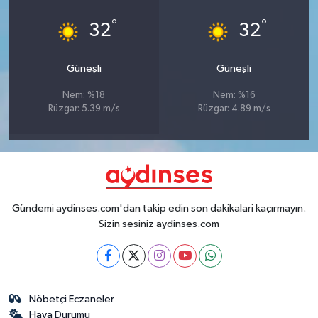
°
°
32
32
Güneşli
Güneşli
Nem: %18
Nem: %16
Rüzgar: 5.39 m/s
Rüzgar: 4.89 m/s
Gündemi aydinses.com'dan takip edin son dakikalari kaçırmayın.
Sizin sesiniz aydinses.com
Nöbetçi Eczaneler
Hava Durumu