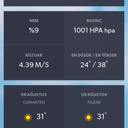
NEM
BASINÇ
%9
1001 HPA
hpa
RÜZGAR
EN DÜŞÜK / EN YÜKSEK
°
°
4.39 M/S
24
/ 38
08 AĞUSTOS
09 AĞUSTOS
CUMARTESI
PAZAR
°
°
31
31