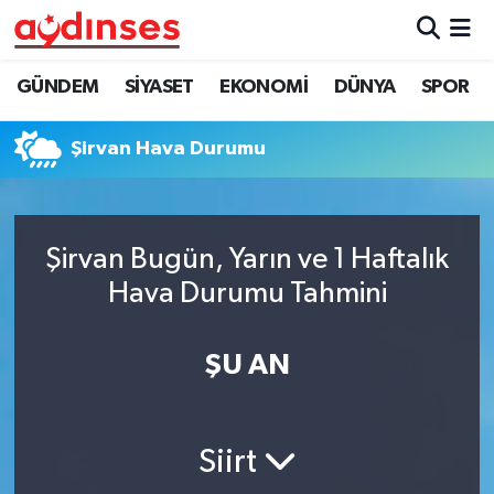
GÜNDEM
Nöbetçi Eczaneler
GÜNDEM
SİYASET
EKONOMİ
DÜNYA
SPOR
SİYASET
Hava Durumu
Şirvan Hava Durumu
EKONOMİ
Aydin Namaz Vakitleri
DÜNYA
Trafik Durumu
Şirvan Bugün, Yarın ve 1 Haftalık
Hava Durumu Tahmini
SPOR
Süper Lig Puan Durumu ve Fikstür
ŞU AN
MAGAZİN
Tüm Manşetler
YAŞAM
Son Dakika Haberleri
Siirt
Haber Arşivi