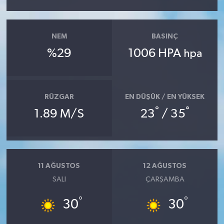
NEM
BASINÇ
%29
1006 HPA
hpa
RÜZGAR
EN DÜŞÜK / EN YÜKSEK
°
°
1.89 M/S
23
/ 35
11 AĞUSTOS
12 AĞUSTOS
SALI
ÇARŞAMBA
°
°
30
30