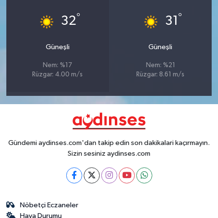
°
°
32
31
Güneşli
Güneşli
Nem: %17
Nem: %21
Rüzgar: 4.00 m/s
Rüzgar: 8.61 m/s
Gündemi aydinses.com'dan takip edin son dakikalari kaçırmayın.
Sizin sesiniz aydinses.com
Nöbetçi Eczaneler
Hava Durumu