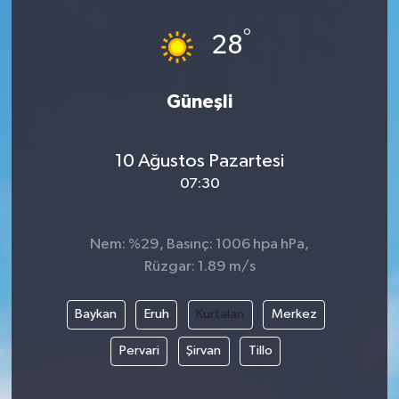
°
28
Güneşli
10 Ağustos Pazartesi
07:30
Nem: %29, Basınç: 1006 hpa hPa,
Rüzgar: 1.89 m/s
Baykan
Eruh
Kurtalan
Merkez
Pervari
Şirvan
Tillo