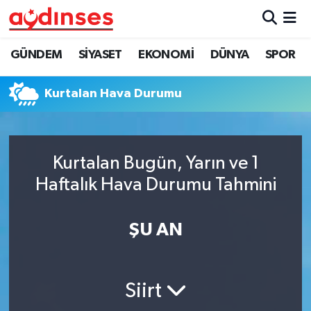
GÜNDEM
Nöbetçi Eczaneler
GÜNDEM
SİYASET
EKONOMİ
DÜNYA
SPOR
SİYASET
Hava Durumu
Kurtalan Hava Durumu
EKONOMİ
Aydin Namaz Vakitleri
DÜNYA
Trafik Durumu
Kurtalan Bugün, Yarın ve 1
Haftalık Hava Durumu Tahmini
SPOR
Süper Lig Puan Durumu ve Fikstür
ŞU AN
MAGAZİN
Tüm Manşetler
YAŞAM
Son Dakika Haberleri
Siirt
Haber Arşivi