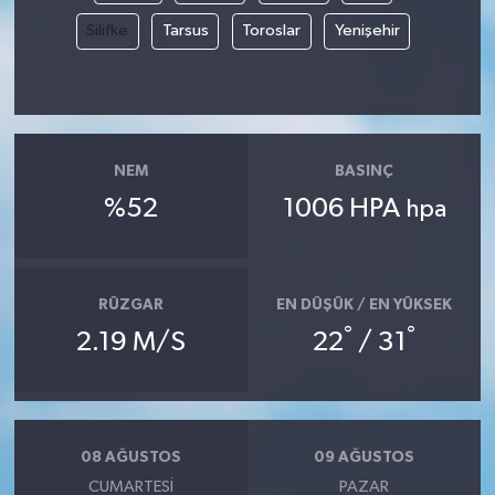
Silifke
Tarsus
Toroslar
Yenişehir
NEM
BASINÇ
%52
1006 HPA
hpa
RÜZGAR
EN DÜŞÜK / EN YÜKSEK
°
°
2.19 M/S
22
/ 31
08 AĞUSTOS
09 AĞUSTOS
CUMARTESI
PAZAR