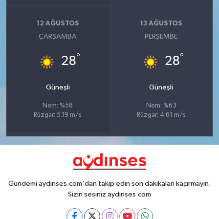
12 AĞUSTOS
13 AĞUSTOS
ÇARŞAMBA
PERŞEMBE
°
°
28
28
Güneşli
Güneşli
Nem: %58
Nem: %63
Rüzgar: 5.19 m/s
Rüzgar: 4.61 m/s
Gündemi aydinses.com'dan takip edin son dakikalari kaçırmayın.
Sizin sesiniz aydinses.com