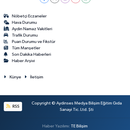
Nöbetçi Eczaneler
Hava Durumu
Aydin Namaz Vakitleri
Trafik Durumu
Puan Durumu ve Fikstür
Tüm Manşetler
Son Dakika Haberleri
Haber Arşivi
Künye
İletişim
Copyright © Aydinses Medya Bilişim Eğitim Gıda
RSS
Sanayi Tic. Ltd. Şti
Haber Yazılımı:
TE Bilişim