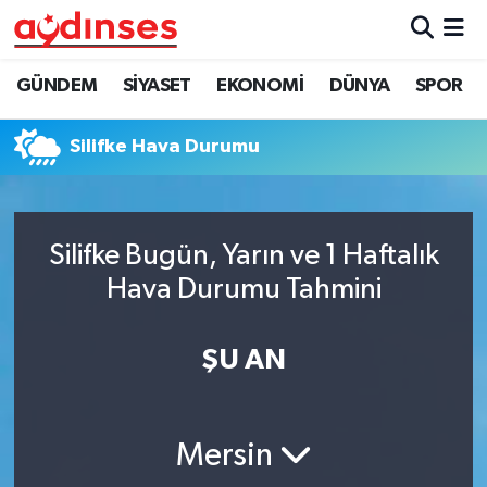
GÜNDEM
Nöbetçi Eczaneler
GÜNDEM
SİYASET
EKONOMİ
DÜNYA
SPOR
SİYASET
Hava Durumu
Silifke Hava Durumu
EKONOMİ
Aydin Namaz Vakitleri
DÜNYA
Trafik Durumu
Silifke Bugün, Yarın ve 1 Haftalık
Hava Durumu Tahmini
SPOR
Süper Lig Puan Durumu ve Fikstür
ŞU AN
MAGAZİN
Tüm Manşetler
YAŞAM
Son Dakika Haberleri
Mersin
Haber Arşivi