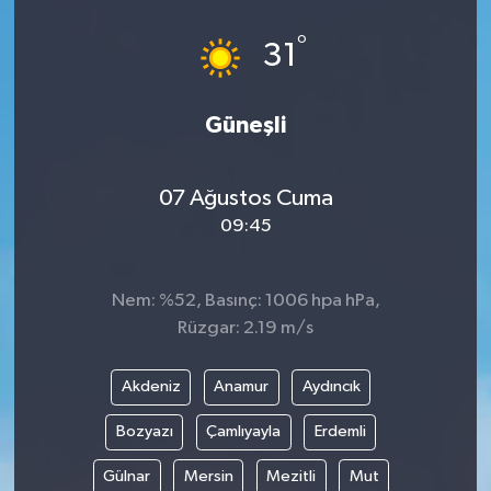
°
31
Güneşli
07 Ağustos Cuma
09:45
Nem: %52, Basınç: 1006 hpa hPa,
Rüzgar: 2.19 m/s
Akdeniz
Anamur
Aydıncık
Bozyazı
Çamlıyayla
Erdemli
Gülnar
Mersin
Mezitli
Mut