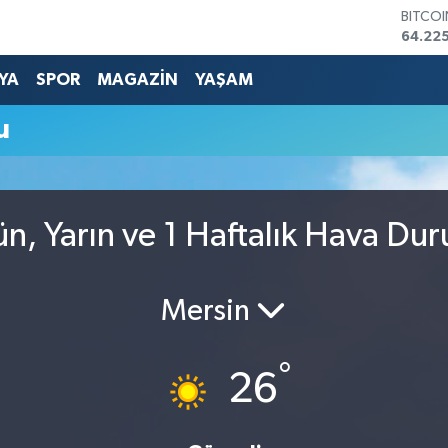
BITCO
64.225
DOLA
47,714
YA
SPOR
MAGAZİN
YAŞAM
EURO
55,03
u
STERLİ
64,24
GRAM 
6510.
BİST1
ün, Yarın ve 1 Haftalık Hava Du
13.799
Mersin
°
26