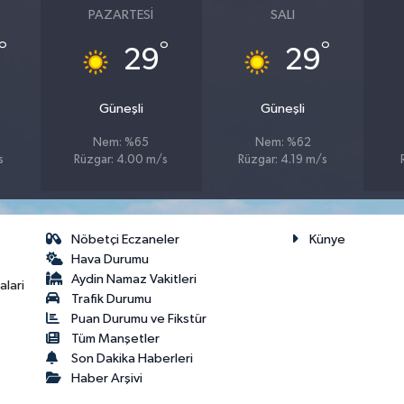
PAZARTESI
SALI
°
°
°
29
29
Güneşli
Güneşli
Nem: %65
Nem: %62
s
Rüzgar: 4.00 m/s
Rüzgar: 4.19 m/s
Nöbetçi Eczaneler
Künye
Hava Durumu
Aydin Namaz Vakitleri
lari
Trafik Durumu
Puan Durumu ve Fikstür
Tüm Manşetler
Son Dakika Haberleri
Haber Arşivi