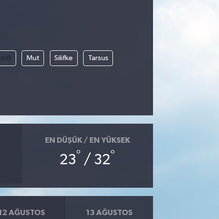
itli
Mut
Silifke
Tarsus
EN DÜŞÜK / EN YÜKSEK
°
°
23
/ 32
12 AĞUSTOS
13 AĞUSTOS