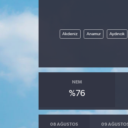
Akdeniz
Anamur
Aydıncık
NEM
%76
08 AĞUSTOS
09 AĞUSTO