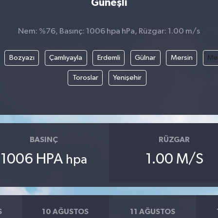
Güneşli
Nem: %76, Basınç: 1006 hpa hPa, Rüzgar: 1.00 m/s
Bozyazı
Çamlıyayla
Erdemli
Gülnar
Mersin
Mez
Toroslar
Yenişehir
BASINÇ
RÜZGAR
1006 HPA
1.00 M/S
hpa
S
10 AĞUSTOS
11 AĞUSTOS