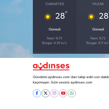
CUMARTESI
PAZAR
°
28
28
Güneşli
Güneşli
Nem: %73
Nem: %72
Rüzgar: 4.39 m/s
Rüzgar: 4.11 m/
Gündemi aydinses.com'dan takip edin son dakika
kaçırmayın. Sizin sesiniz aydinses.com