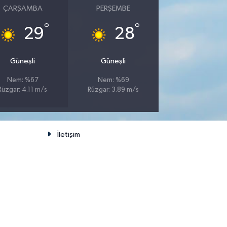
ÇARŞAMBA
PERŞEMBE
°
°
29
28
Güneşli
Güneşli
Nem: %67
Nem: %69
Rüzgar: 4.11 m/s
Rüzgar: 3.89 m/s
İletişim