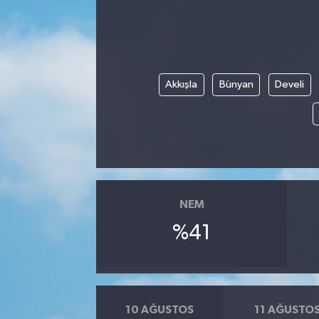
Akkışla
Bünyan
Develi
NEM
%41
10 AĞUSTOS
11 AĞUSTO