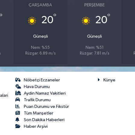
ÇARŞAMBA
PERŞEMBE
°
°
°
20
20
Güneşli
Güneşli
Nem: %55
Nem: %51
s
Rüzgar: 6.89 m/s
Rüzgar: 7.81 m/s
Nöbetçi Eczaneler
Künye
Hava Durumu
Aydin Namaz Vakitleri
lari
Trafik Durumu
Puan Durumu ve Fikstür
Tüm Manşetler
Son Dakika Haberleri
Haber Arşivi