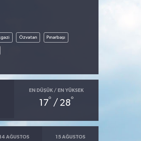
kgazi
Özvatan
Pınarbaşı
EN DÜŞÜK / EN YÜKSEK
°
°
17
/ 28
14 AĞUSTOS
15 AĞUSTOS