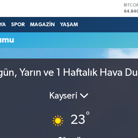
BITCO
64.84
DOLA
47,74
YA
SPOR
MAGAZİN
YAŞAM
EURO
55,25
rumu
STERL
64,481
GRAM 
6660.
BİST1
gün, Yarın ve 1 Haftalık Hava D
13.779
Kayseri
°
23