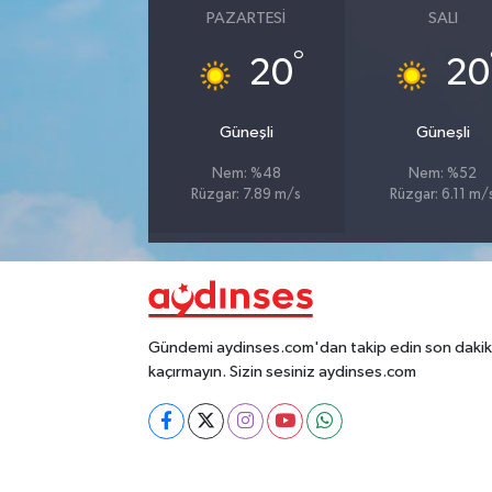
PAZARTESI
SALI
°
20
20
Güneşli
Güneşli
Nem: %48
Nem: %52
Rüzgar: 7.89 m/s
Rüzgar: 6.11 m/
Gündemi aydinses.com'dan takip edin son dakika
kaçırmayın. Sizin sesiniz aydinses.com