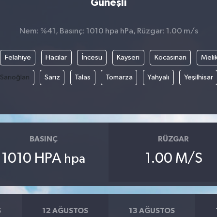
Güneşli
Nem: %41, Basınç: 1010 hpa hPa, Rüzgar: 1.00 m/s
Felahiye
Hacılar
İncesu
Kayseri
Kocasinan
Meli
Sarıoğlan
Sarız
Talas
Tomarza
Yahyalı
Yeşilhisar
BASINÇ
RÜZGAR
1010 HPA
1.00 M/S
hpa
S
12 AĞUSTOS
13 AĞUSTOS