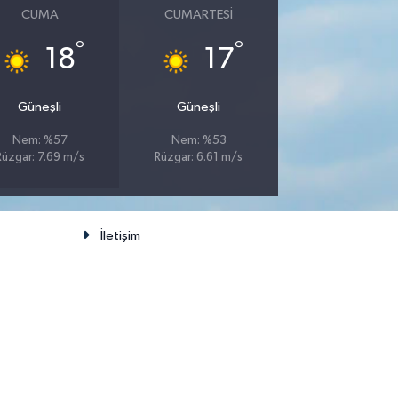
CUMA
CUMARTESI
°
°
18
17
Güneşli
Güneşli
Nem: %57
Nem: %53
Rüzgar: 7.69 m/s
Rüzgar: 6.61 m/s
İletişim