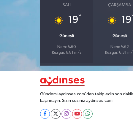
SALI
ÇARŞAMBA
°
19
19
Güneşli
Güneşli
Nem: %60
Nem: %62
Rüzgar: 6.81 m/s
Rüzgar: 6.31 m/
Gündemi aydinses.com'dan takip edin son dakika
kaçırmayın. Sizin sesiniz aydinses.com