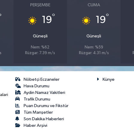
PERŞEMBE
CUMA
°
°
°
19
19
Güneşli
Güneşli
Nem: %62
Nem: %59
s
Rüzgar: 7.39 m/s
Rüzgar: 4.31 m/s
Nöbetçi Eczaneler
Künye
Hava Durumu
Aydin Namaz Vakitleri
lari
Trafik Durumu
Puan Durumu ve Fikstür
Tüm Manşetler
Son Dakika Haberleri
Haber Arşivi