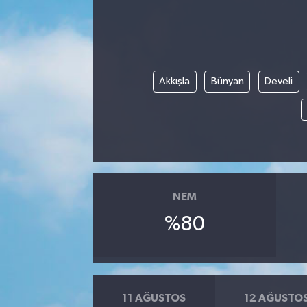
Akkışla
Bünyan
Develi
NEM
%80
11 AĞUSTOS
12 AĞUSTO