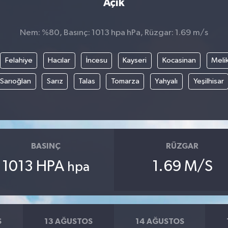
Açık
Nem: %80, Basınç: 1013 hpa hPa, Rüzgar: 1.69 m/s
Felahiye
Hacılar
İncesu
Kayseri
Kocasinan
Meli
Sarıoğlan
Sarız
Talas
Tomarza
Yahyalı
Yeşilhisar
BASINÇ
RÜZGAR
1013 HPA
1.69 M/S
hpa
S
13 AĞUSTOS
14 AĞUSTOS