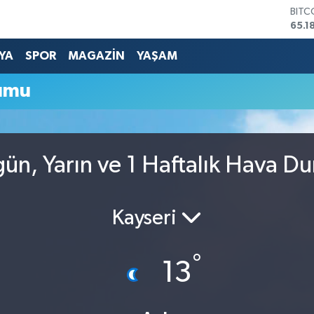
BITC
65.1
DOL
47,7
YA
SPOR
MAGAZİN
YAŞAM
EUR
55,1
rumu
STER
64,4
GRAM
6664
BİST
gün, Yarın ve 1 Haftalık Hava D
13.7
Kayseri
°
13