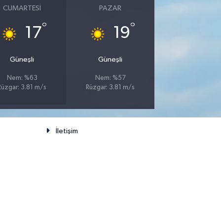
CUMARTESI
PAZAR
°
°
17
19
Güneşli
Güneşli
Nem: %63
Nem: %57
Rüzgar: 3.81 m/s
Rüzgar: 3.81 m/s
İletişim