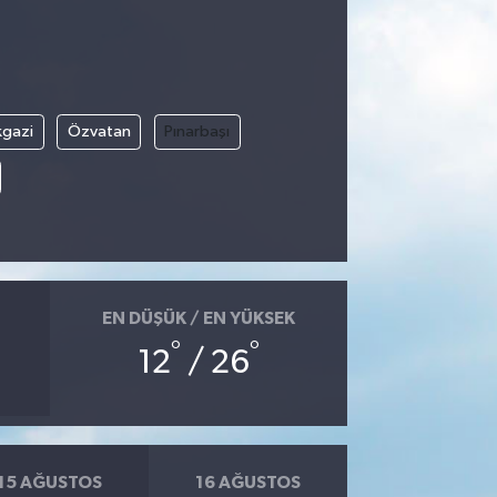
kgazi
Özvatan
Pınarbaşı
EN DÜŞÜK / EN YÜKSEK
°
°
12
/ 26
15 AĞUSTOS
16 AĞUSTOS