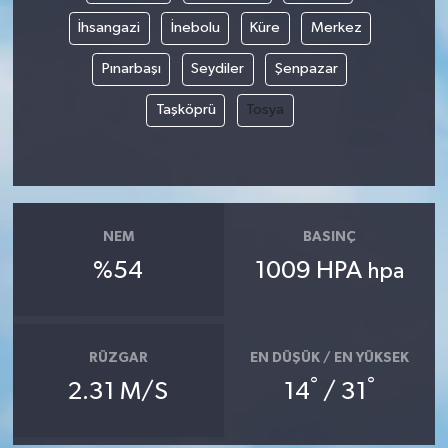
İhsangazi
İnebolu
Küre
Merkez
Pınarbaşı
Seydiler
Şenpazar
Taşköprü
Tosya
NEM
BASINÇ
%54
1009 HPA
hpa
RÜZGAR
EN DÜŞÜK / EN YÜKSEK
°
°
2.31 M/S
14
/ 31