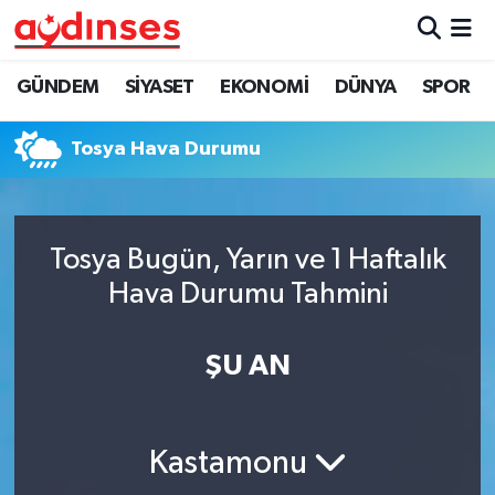
GÜNDEM
Nöbetçi Eczaneler
GÜNDEM
SİYASET
EKONOMİ
DÜNYA
SPOR
SİYASET
Hava Durumu
Tosya Hava Durumu
EKONOMİ
Aydin Namaz Vakitleri
DÜNYA
Trafik Durumu
Tosya Bugün, Yarın ve 1 Haftalık
Hava Durumu Tahmini
SPOR
Süper Lig Puan Durumu ve Fikstür
ŞU AN
MAGAZİN
Tüm Manşetler
YAŞAM
Son Dakika Haberleri
Kastamonu
Haber Arşivi