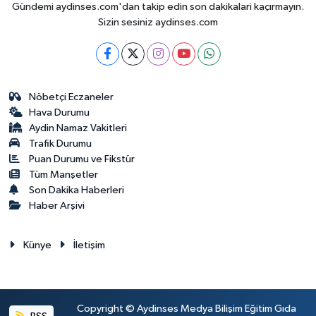
Gündemi aydinses.com'dan takip edin son dakikalari kaçırmayın.
Sizin sesiniz aydinses.com
Nöbetçi Eczaneler
Hava Durumu
Aydin Namaz Vakitleri
Trafik Durumu
Puan Durumu ve Fikstür
Tüm Manşetler
Son Dakika Haberleri
Haber Arşivi
Künye
İletişim
Copyright © Aydinses Medya Bilişim Eğitim Gıda