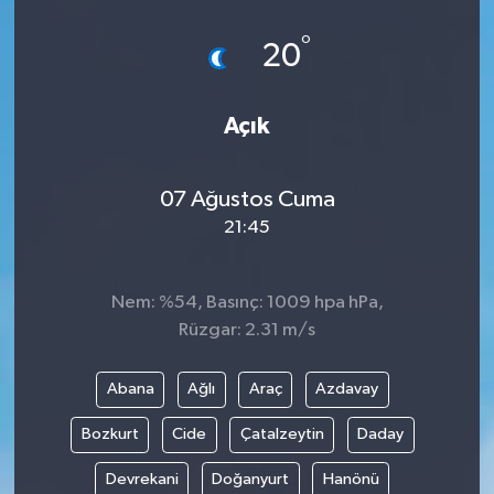
°
20
Açık
07 Ağustos Cuma
21:45
Nem: %54, Basınç: 1009 hpa hPa,
Rüzgar: 2.31 m/s
Abana
Ağlı
Araç
Azdavay
Bozkurt
Cide
Çatalzeytin
Daday
Devrekani
Doğanyurt
Hanönü