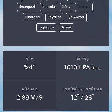
İhsangazi
İnebolu
Küre
Merkez
Pınarbaşı
Seydiler
Şenpazar
Taşköprü
Tosya
NEM
BASINÇ
%41
1010 HPA
hpa
RÜZGAR
EN DÜŞÜK / EN YÜKSEK
°
°
2.89 M/S
12
/ 28