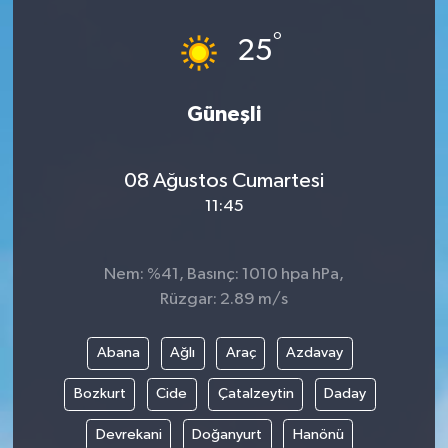
°
25
Güneşli
08 Ağustos Cumartesi
11:45
Nem: %41, Basınç: 1010 hpa hPa,
Rüzgar: 2.89 m/s
Abana
Ağlı
Araç
Azdavay
Bozkurt
Cide
Çatalzeytin
Daday
Devrekani
Doğanyurt
Hanönü