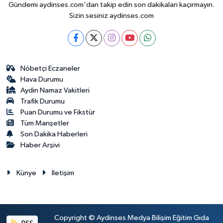
Gündemi aydinses.com'dan takip edin son dakikalari kaçırmayın.
Sizin sesiniz aydinses.com
Nöbetçi Eczaneler
Hava Durumu
Aydin Namaz Vakitleri
Trafik Durumu
Puan Durumu ve Fikstür
Tüm Manşetler
Son Dakika Haberleri
Haber Arşivi
Künye
İletişim
Copyright © Aydinses Medya Bilişim Eğitim Gıda