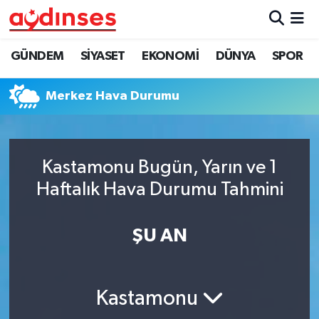
GÜNDEM
Nöbetçi Eczaneler
GÜNDEM
SİYASET
EKONOMİ
DÜNYA
SPOR
SİYASET
Hava Durumu
Merkez Hava Durumu
EKONOMİ
Aydin Namaz Vakitleri
DÜNYA
Trafik Durumu
Kastamonu Bugün, Yarın ve 1
Haftalık Hava Durumu Tahmini
SPOR
Süper Lig Puan Durumu ve Fikstür
ŞU AN
MAGAZİN
Tüm Manşetler
YAŞAM
Son Dakika Haberleri
Kastamonu
Haber Arşivi