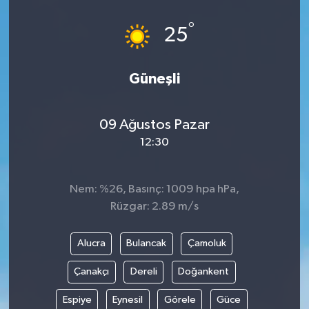
°
25
Güneşli
09 Ağustos Pazar
12:30
Nem: %26, Basınç: 1009 hpa hPa,
Rüzgar: 2.89 m/s
Alucra
Bulancak
Çamoluk
Çanakçı
Dereli
Doğankent
Espiye
Eynesil
Görele
Güce