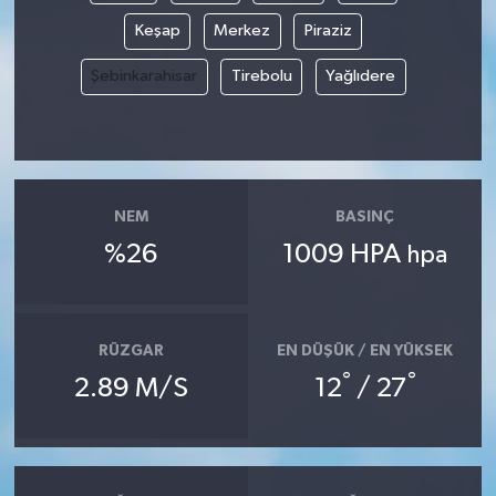
Keşap
Merkez
Piraziz
Şebinkarahisar
Tirebolu
Yağlıdere
NEM
BASINÇ
%26
1009 HPA
hpa
RÜZGAR
EN DÜŞÜK / EN YÜKSEK
°
°
2.89 M/S
12
/ 27