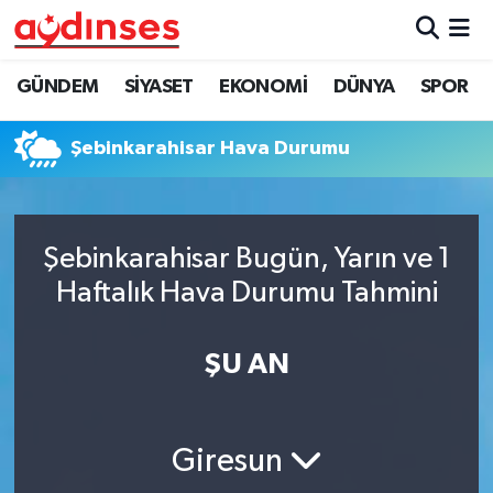
GÜNDEM
Nöbetçi Eczaneler
GÜNDEM
SİYASET
EKONOMİ
DÜNYA
SPOR
SİYASET
Hava Durumu
Şebinkarahisar Hava Durumu
EKONOMİ
Aydin Namaz Vakitleri
DÜNYA
Trafik Durumu
Şebinkarahisar Bugün, Yarın ve 1
Haftalık Hava Durumu Tahmini
SPOR
Süper Lig Puan Durumu ve Fikstür
ŞU AN
MAGAZİN
Tüm Manşetler
YAŞAM
Son Dakika Haberleri
Giresun
Haber Arşivi