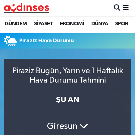
GÜNDEM
Nöbetçi Eczaneler
GÜNDEM
SİYASET
EKONOMİ
DÜNYA
SPOR
SİYASET
Hava Durumu
Piraziz Hava Durumu
EKONOMİ
Aydin Namaz Vakitleri
DÜNYA
Trafik Durumu
Piraziz Bugün, Yarın ve 1 Haftalık
Hava Durumu Tahmini
SPOR
Süper Lig Puan Durumu ve Fikstür
ŞU AN
MAGAZİN
Tüm Manşetler
YAŞAM
Son Dakika Haberleri
Giresun
Haber Arşivi