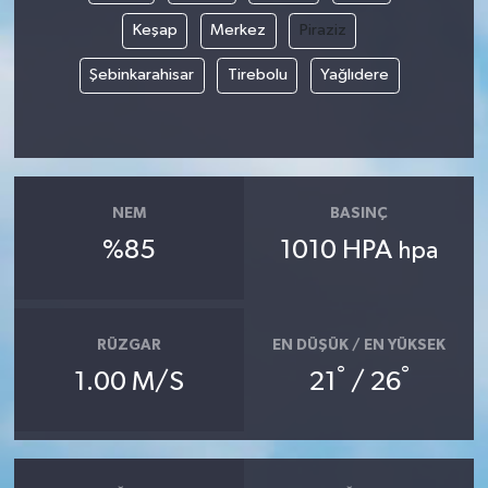
Keşap
Merkez
Piraziz
Şebinkarahisar
Tirebolu
Yağlıdere
NEM
BASINÇ
%85
1010 HPA
hpa
RÜZGAR
EN DÜŞÜK / EN YÜKSEK
°
°
1.00 M/S
21
/ 26