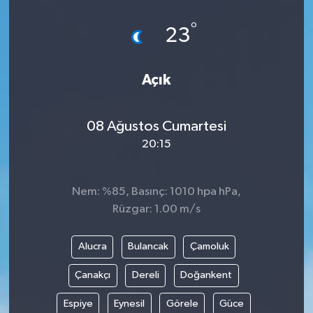
°
23
Açık
08 Ağustos Cumartesi
20:15
Nem: %85, Basınç: 1010 hpa hPa,
Rüzgar: 1.00 m/s
Alucra
Bulancak
Çamoluk
Çanakçı
Dereli
Doğankent
Espiye
Eynesil
Görele
Güce