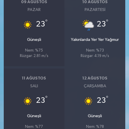
09 AĞUSTOS
10 AĞUSTOS
PAZAR
PAZARTESI
°
°
23
23
Güneşli
Yakınlarda Yer Yer Yağmur
Nem: %75
Nem: %73
Rüzgar: 2.81 m/s
Rüzgar: 4.19 m/s
11 AĞUSTOS
12 AĞUSTOS
SALI
ÇARŞAMBA
°
°
23
23
Güneşli
Güneşli
Nem: %77
Nem: %78