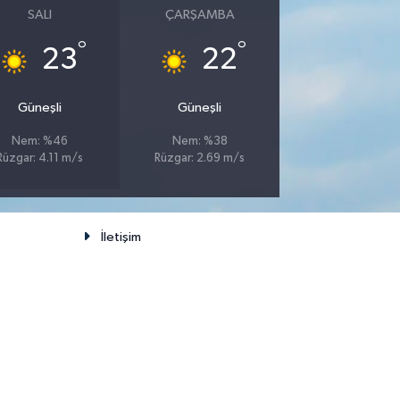
SALI
ÇARŞAMBA
°
°
23
22
Güneşli
Güneşli
Nem: %46
Nem: %38
Rüzgar: 4.11 m/s
Rüzgar: 2.69 m/s
İletişim