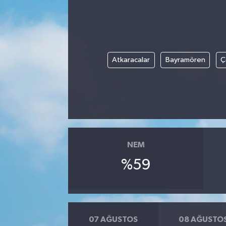
Atkaracalar
Bayramören
Ç
NEM
%59
07 AĞUSTOS
08 AĞUSTO