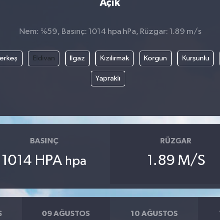
Açık
Nem: %59, Basınç: 1014 hpa hPa, Rüzgar: 1.89 m/s
erkeş
Eldivan
Ilgaz
Kızılırmak
Korgun
Kurşunlu
Yapraklı
BASINÇ
RÜZGAR
1014 HPA
1.89 M/S
hpa
S
09 AĞUSTOS
10 AĞUSTOS