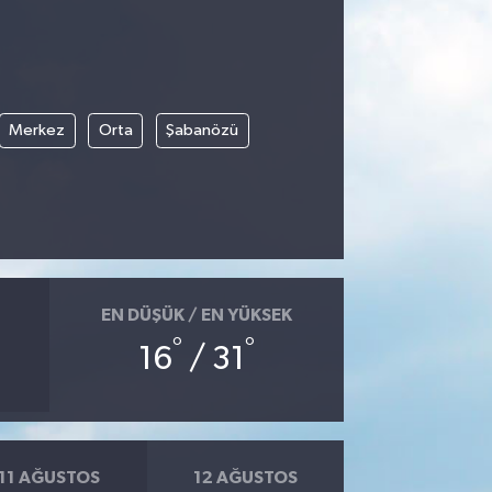
Merkez
Orta
Şabanözü
EN DÜŞÜK / EN YÜKSEK
°
°
16
/ 31
11 AĞUSTOS
12 AĞUSTOS