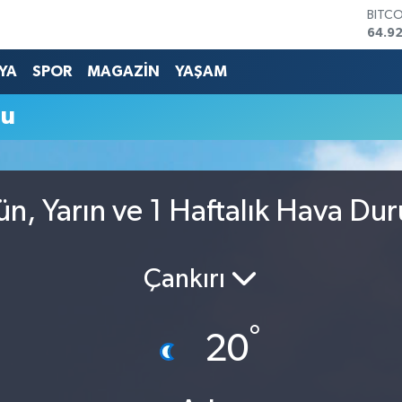
BITC
64.9
DOLA
47,5
YA
SPOR
MAGAZİN
YAŞAM
EUR
55,0
mu
STERL
64,15
GRAM
6508
BİST
ün, Yarın ve 1 Haftalık Hava Du
13.70
Çankırı
°
20