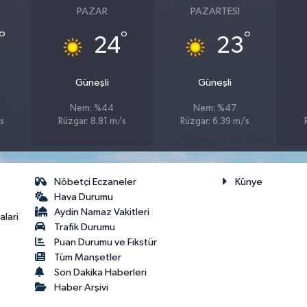
PAZAR
PAZARTESI
°
°
°
24
23
Güneşli
Güneşli
Nem: %44
Nem: %47
s
Rüzgar: 8.81 m/s
Rüzgar: 6.39 m/s
Nöbetçi Eczaneler
Künye
Hava Durumu
Aydin Namaz Vakitleri
lari
Trafik Durumu
Puan Durumu ve Fikstür
Tüm Manşetler
Son Dakika Haberleri
Haber Arşivi