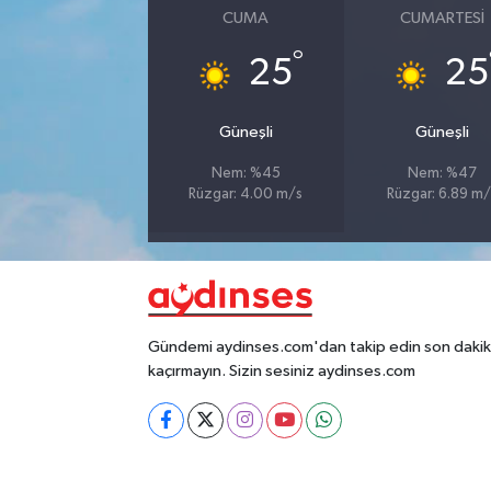
CUMA
CUMARTESI
°
25
25
Güneşli
Güneşli
Nem: %45
Nem: %47
Rüzgar: 4.00 m/s
Rüzgar: 6.89 m/
Gündemi aydinses.com'dan takip edin son dakika
kaçırmayın. Sizin sesiniz aydinses.com