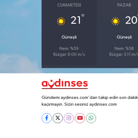
CUMARTESI
PAZAR
°
21
20
Güneşli
Güneşli
Nem: %59
Nem: %58
Rüzgar: 6.00 m/s
Rüzgar: 5.11 m/
Gündemi aydinses.com'dan takip edin son dakika
kaçırmayın. Sizin sesiniz aydinses.com