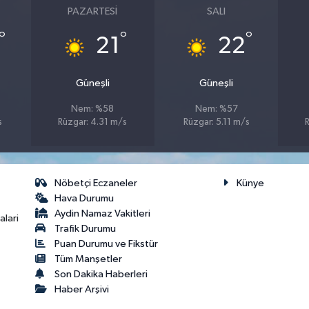
PAZARTESI
SALI
°
°
°
21
22
Güneşli
Güneşli
Nem: %58
Nem: %57
s
Rüzgar: 4.31 m/s
Rüzgar: 5.11 m/s
R
Nöbetçi Eczaneler
Künye
Hava Durumu
Aydin Namaz Vakitleri
lari
Trafik Durumu
Puan Durumu ve Fikstür
Tüm Manşetler
Son Dakika Haberleri
Haber Arşivi