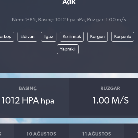
Açık
Nem: %85, Basınç: 1012 hpa hPa, Rüzgar: 1.00 m/s
erkeş
Eldivan
Ilgaz
Kızılırmak
Korgun
Kurşunlu
Yapraklı
BASINÇ
RÜZGAR
1012 HPA
1.00 M/S
hpa
S
10 AĞUSTOS
11 AĞUSTOS