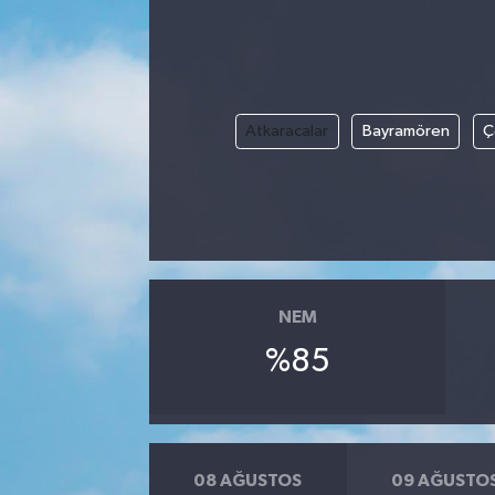
Atkaracalar
Bayramören
Ç
NEM
%85
08 AĞUSTOS
09 AĞUSTO