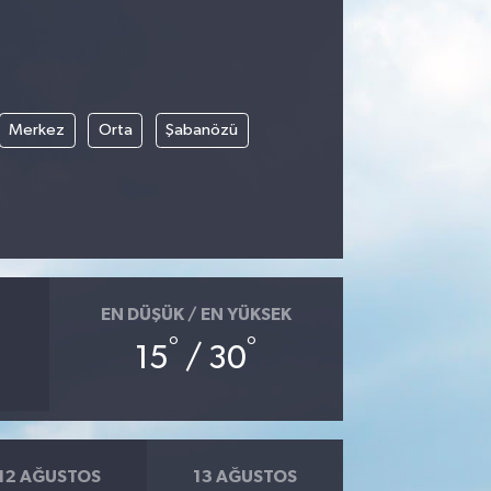
Merkez
Orta
Şabanözü
EN DÜŞÜK / EN YÜKSEK
°
°
15
/ 30
12 AĞUSTOS
13 AĞUSTOS