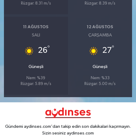
Rüzgar: 8.31 m/s
Rüzgar: 8.39 m/s
11 AĞUSTOS
12 AĞUSTOS
SALI
ÇARŞAMBA
°
°
26
27
Güneşli
Güneşli
Nem: %39
Nem: %33
Rüzgar: 5.89 m/s
Rüzgar: 5.00 m/s
Gündemi aydinses.com'dan takip edin son dakikalari kaçırmayın.
Sizin sesiniz aydinses.com