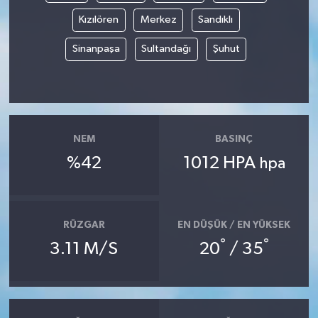
Kızılören
Merkez
Sandıklı
Sinanpaşa
Sultandağı
Şuhut
NEM
BASINÇ
%42
1012 HPA
hpa
RÜZGAR
EN DÜŞÜK / EN YÜKSEK
°
°
3.11 M/S
20
/ 35