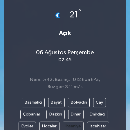
°
21
Açık
06 Ağustos Perşembe
02:45
Nem: %42, Basınç: 1012 hpa hPa,
Rüzgar: 3.11 m/s
Başmakçı
Bayat
Bolvadin
Çay
Çobanlar
Dazkırı
Dinar
Emirdağ
Evciler
Hocalar
İhsaniye
İscehisar