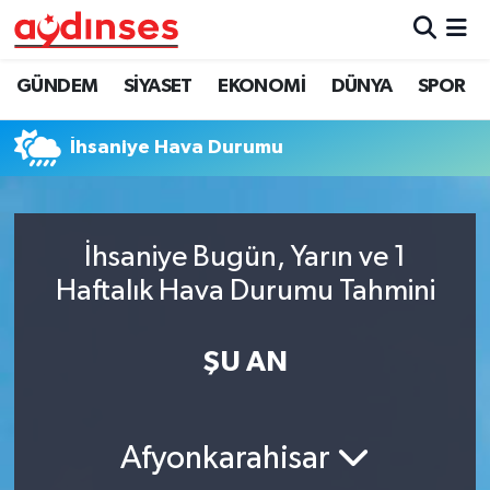
GÜNDEM
Nöbetçi Eczaneler
GÜNDEM
SİYASET
EKONOMİ
DÜNYA
SPOR
SİYASET
Hava Durumu
İhsaniye Hava Durumu
EKONOMİ
Aydin Namaz Vakitleri
DÜNYA
Trafik Durumu
İhsaniye Bugün, Yarın ve 1
Haftalık Hava Durumu Tahmini
SPOR
Süper Lig Puan Durumu ve Fikstür
ŞU AN
MAGAZİN
Tüm Manşetler
YAŞAM
Son Dakika Haberleri
Afyonkarahisar
Haber Arşivi