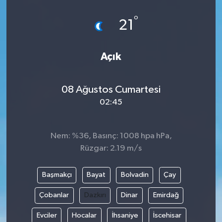
°
21
Açık
08 Ağustos Cumartesi
02:45
Nem: %36, Basınç: 1008 hpa hPa,
Rüzgar: 2.19 m/s
Başmakçı
Bayat
Bolvadin
Çay
Çobanlar
Dazkırı
Dinar
Emirdağ
Evciler
Hocalar
İhsaniye
İscehisar