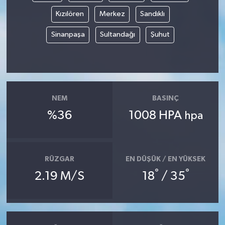
Kızılören
Merkez
Sandıklı
Sinanpaşa
Sultandağı
Şuhut
NEM
BASINÇ
%36
1008 HPA
hpa
RÜZGAR
EN DÜŞÜK / EN YÜKSEK
°
°
2.19 M/S
18
/ 35