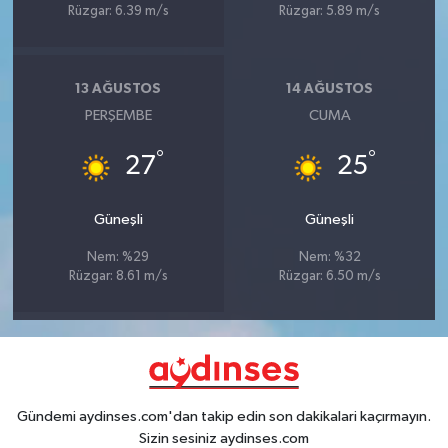
Rüzgar: 6.39 m/s
Rüzgar: 5.89 m/s
13 AĞUSTOS
14 AĞUSTOS
PERŞEMBE
CUMA
°
°
27
25
Güneşli
Güneşli
Nem: %29
Nem: %32
Rüzgar: 8.61 m/s
Rüzgar: 6.50 m/s
Gündemi aydinses.com'dan takip edin son dakikalari kaçırmayın.
Sizin sesiniz aydinses.com