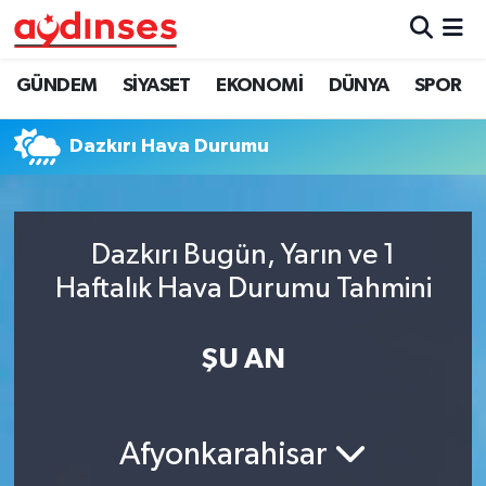
GÜNDEM
Nöbetçi Eczaneler
GÜNDEM
SİYASET
EKONOMİ
DÜNYA
SPOR
SİYASET
Hava Durumu
Dazkırı Hava Durumu
EKONOMİ
Aydin Namaz Vakitleri
DÜNYA
Trafik Durumu
Dazkırı Bugün, Yarın ve 1
Haftalık Hava Durumu Tahmini
SPOR
Süper Lig Puan Durumu ve Fikstür
ŞU AN
MAGAZİN
Tüm Manşetler
YAŞAM
Son Dakika Haberleri
Afyonkarahisar
Haber Arşivi