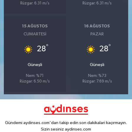
Rüzgar: 6.31 m/s
Rüzgar: 6.31 m/s
15 AĞUSTOS
16 AĞUSTOS
CUMARTESI
PAZAR
°
°
28
28
Güneşli
Güneşli
Nem: %71
Nem: %73
Rüzgar: 6.50 m/s
Rüzgar: 7.69 m/s
Gündemi aydinses.com'dan takip edin son dakikalari kaçırmayın.
Sizin sesiniz aydinses.com