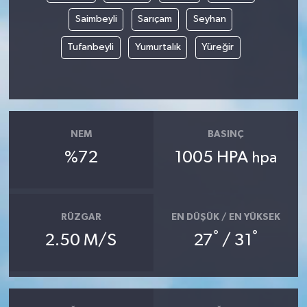
Saimbeyli
Sarıçam
Seyhan
Tufanbeyli
Yumurtalık
Yüreğir
NEM
BASINÇ
%72
1005 HPA
hpa
RÜZGAR
EN DÜŞÜK / EN YÜKSEK
°
°
2.50 M/S
27
/ 31