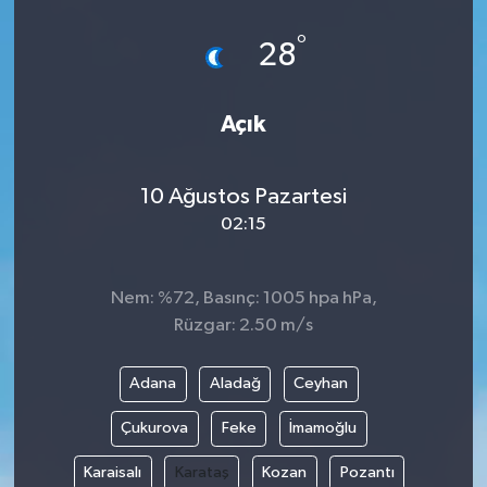
°
28
Açık
10 Ağustos Pazartesi
02:15
Nem: %72, Basınç: 1005 hpa hPa,
Rüzgar: 2.50 m/s
Adana
Aladağ
Ceyhan
Çukurova
Feke
İmamoğlu
Karaisalı
Karataş
Kozan
Pozantı