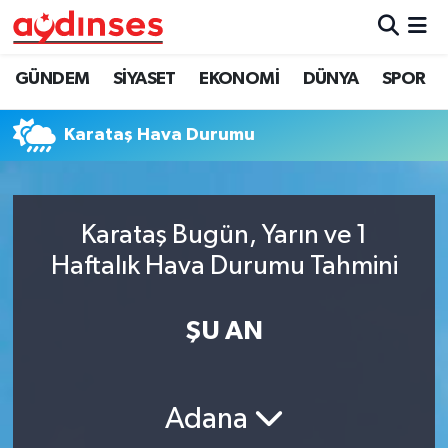
GÜNDEM
Nöbetçi Eczaneler
GÜNDEM
SİYASET
EKONOMİ
DÜNYA
SPOR
SİYASET
Hava Durumu
Karataş Hava Durumu
EKONOMİ
Aydin Namaz Vakitleri
DÜNYA
Trafik Durumu
Karataş Bugün, Yarın ve 1
Haftalık Hava Durumu Tahmini
SPOR
Süper Lig Puan Durumu ve Fikstür
ŞU AN
MAGAZİN
Tüm Manşetler
YAŞAM
Son Dakika Haberleri
Adana
Haber Arşivi