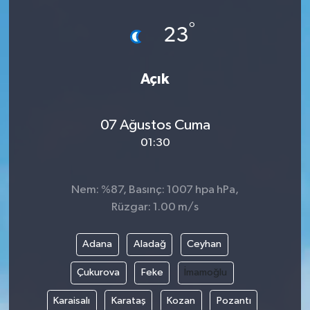
°
23
Açık
07 Ağustos Cuma
01:30
Nem: %87, Basınç: 1007 hpa hPa,
Rüzgar: 1.00 m/s
Adana
Aladağ
Ceyhan
Çukurova
Feke
İmamoğlu
Karaisalı
Karataş
Kozan
Pozantı