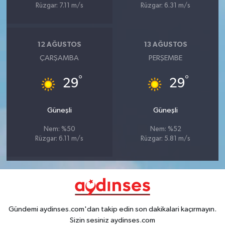
Rüzgar: 7.11 m/s
Rüzgar: 6.31 m/s
12 AĞUSTOS
13 AĞUSTOS
ÇARŞAMBA
PERŞEMBE
°
°
29
29
Güneşli
Güneşli
Nem: %50
Nem: %52
Rüzgar: 6.11 m/s
Rüzgar: 5.81 m/s
Gündemi aydinses.com'dan takip edin son dakikalari kaçırmayın.
Sizin sesiniz aydinses.com