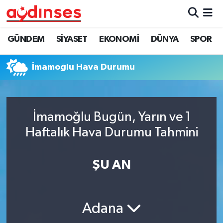
GÜNDEM
Nöbetçi Eczaneler
GÜNDEM
SİYASET
EKONOMİ
DÜNYA
SPOR
SİYASET
Hava Durumu
İmamoğlu Hava Durumu
EKONOMİ
Aydin Namaz Vakitleri
DÜNYA
Trafik Durumu
İmamoğlu Bugün, Yarın ve 1
Haftalık Hava Durumu Tahmini
SPOR
Süper Lig Puan Durumu ve Fikstür
ŞU AN
MAGAZİN
Tüm Manşetler
YAŞAM
Son Dakika Haberleri
Adana
Haber Arşivi