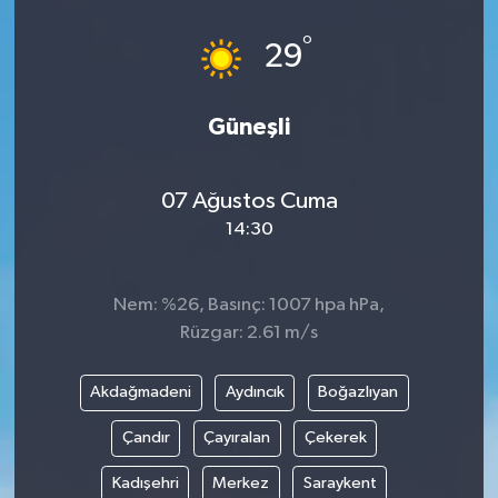
°
29
Güneşli
07 Ağustos Cuma
14:30
Nem: %26, Basınç: 1007 hpa hPa,
Rüzgar: 2.61 m/s
Akdağmadeni
Aydıncık
Boğazlıyan
Çandır
Çayıralan
Çekerek
Kadışehri
Merkez
Saraykent