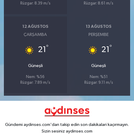
Rüzgar: 8.39 m/s
Rüzgar: 8.61 m/s
12 AĞUSTOS
13 AĞUSTOS
ÇARŞAMBA
PERŞEMBE
°
°
21
21
Güneşli
Güneşli
Nem: %56
Nem: %51
Rüzgar: 7.89 m/s
Rüzgar: 9.11 m/s
Gündemi aydinses.com'dan takip edin son dakikalari kaçırmayın.
Sizin sesiniz aydinses.com