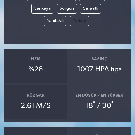
Sarıkaya
Sorgun
Şefaatli
Yenifakılı
Yerköy
NEM
BASINÇ
%26
1007 HPA
hpa
RÜZGAR
EN DÜŞÜK / EN YÜKSEK
°
°
2.61 M/S
18
/ 30