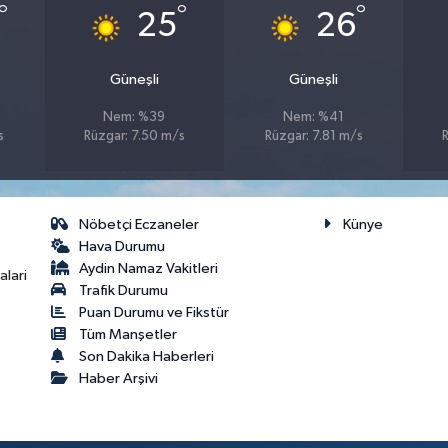
°
°
°
25
26
Güneşli
Güneşli
Nem: %39
Nem: %41
s
Rüzgar: 7.50 m/s
Rüzgar: 7.81 m/s
Nöbetçi Eczaneler
Künye
Hava Durumu
Aydin Namaz Vakitleri
lari
Trafik Durumu
Puan Durumu ve Fikstür
Tüm Manşetler
Son Dakika Haberleri
Haber Arşivi