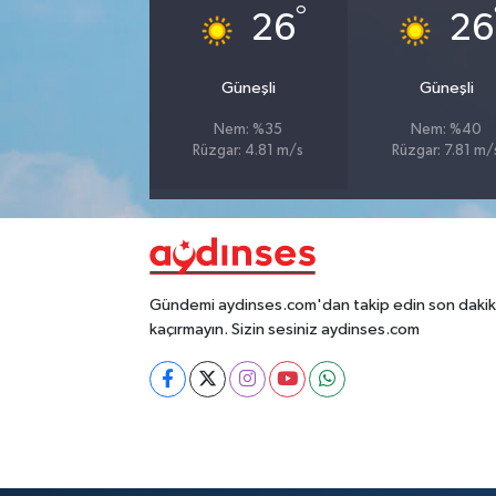
°
26
26
Güneşli
Güneşli
Nem: %35
Nem: %40
Rüzgar: 4.81 m/s
Rüzgar: 7.81 m/
Gündemi aydinses.com'dan takip edin son dakika
kaçırmayın. Sizin sesiniz aydinses.com