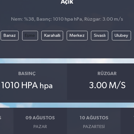
Açık
Nem: %38, Basınç: 1010 hpa hPa, Rüzgar: 3.00 m/s
Banaz
Eşme
Karahallı
Merkez
Sivaslı
Ulubey
BASINÇ
RÜZGAR
1010 HPA
3.00 M/S
hpa
S
09 AĞUSTOS
10 AĞUSTOS
PAZAR
PAZARTESI