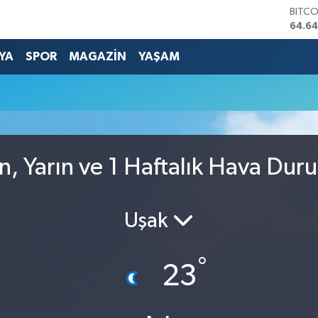
BITC
64.64
DOLA
47,6
YA
SPOR
MAGAZİN
YAŞAM
EURO
55,0
STERL
64,21
GRAM
6500
BİST1
, Yarın ve 1 Haftalık Hava Dur
13.79
Uşak
°
23