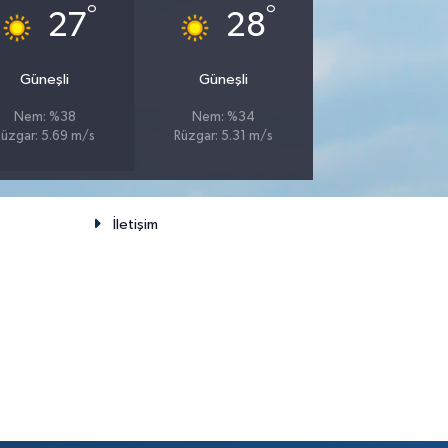
°
°
27
28
Güneşli
Güneşli
Nem: %38
Nem: %34
Rüzgar: 5.69 m/s
Rüzgar: 5.31 m/s
İletişim