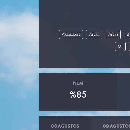
Akçaabat
Araklı
Arsin
B
Of
NEM
%85
08 AĞUSTOS
09 AĞUSTO