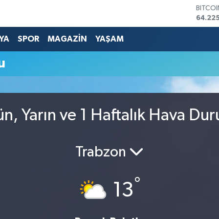
BITCO
64.225
DOLA
47,714
YA
SPOR
MAGAZİN
YAŞAM
EURO
55,03
u
STERLİ
64,24
GRAM 
6510.
BİST1
n, Yarın ve 1 Haftalık Hava Du
13.799
Trabzon
°
13