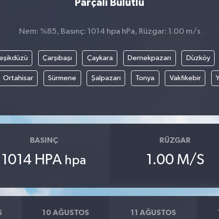
Parçalı Bulutlu
Nem: %85, Basınç: 1014 hpa hPa, Rüzgar: 1.00 m/s
eşikdüzü
Çarşıbaşı
Çaykara
Dernekpazarı
Düzköy
Ortahisar
Sürmene
Şalpazarı
Tonya
Vakfıkebir
BASINÇ
RÜZGAR
1014 HPA
1.00 M/S
hpa
S
10 AĞUSTOS
11 AĞUSTOS