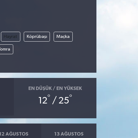
Hayrat
Köprübaşı
Maçka
Yomra
EN DÜŞÜK / EN YÜKSEK
°
°
12
/ 25
12 AĞUSTOS
13 AĞUSTOS