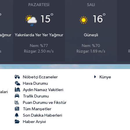
PAZARTESI
SALI
°
°
°
15
16
Yağmur
Yakınlarda Yer Yer Yağmur
Güneşli
Nem: %77
Nem: %70
s
Rüzgar: 2.50 m/s
Rüzgar: 1.69 m/s
Nöbetçi Eczaneler
Künye
Hava Durumu
Aydin Namaz Vakitleri
lari
Trafik Durumu
Puan Durumu ve Fikstür
Tüm Manşetler
Son Dakika Haberleri
Haber Arşivi