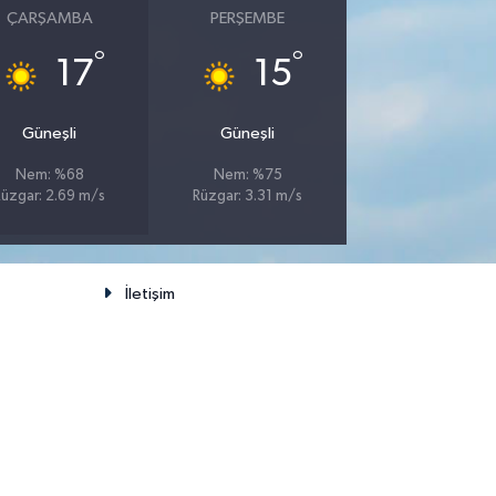
ÇARŞAMBA
PERŞEMBE
°
°
17
15
Güneşli
Güneşli
Nem: %68
Nem: %75
Rüzgar: 2.69 m/s
Rüzgar: 3.31 m/s
İletişim