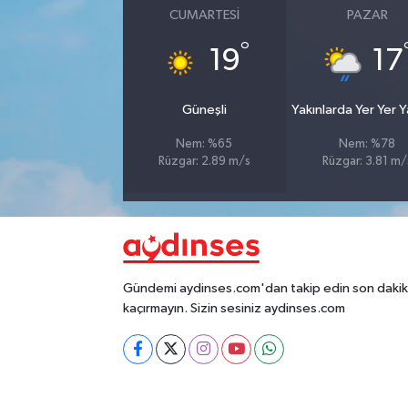
CUMARTESI
PAZAR
°
19
17
Güneşli
Yakınlarda Yer Yer 
Nem: %65
Nem: %78
Rüzgar: 2.89 m/s
Rüzgar: 3.81 m/
Gündemi aydinses.com'dan takip edin son dakika
kaçırmayın. Sizin sesiniz aydinses.com