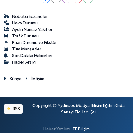
Nöbetçi Eczaneler
Hava Durumu
Aydin Namaz Vakitleri
Trafik Durumu
Puan Durumu ve Fikstür
Tüm Manşetler
Son Dakika Haberleri
Haber Arşivi
Künye
İletişim
Copyright © Aydinses Medya Bilişim Eğitim Gıda
RSS
Sanayi Tic. Ltd. Şti
Haber Yazılımı:
TE Bilişim