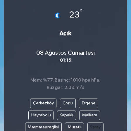
°
23
Açık
08 Ağustos Cumartesi
01:15
Nem: %77, Basınç: 1010 hpa hPa,
Rüzgar: 2.39 m/s
Çerkezköy
Çorlu
Ergene
Hayrabolu
Kapaklı
Malkara
Marmaraereğlisi
Muratlı
Saray