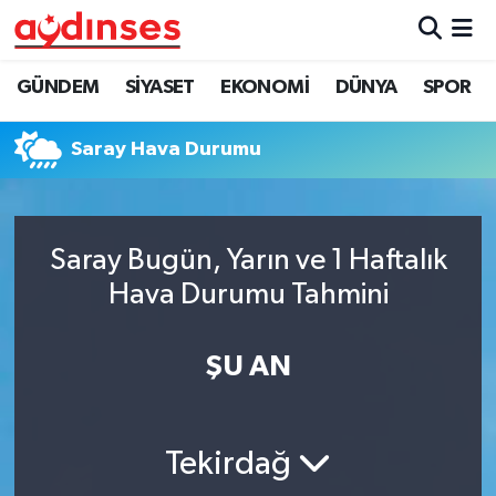
GÜNDEM
Nöbetçi Eczaneler
GÜNDEM
SİYASET
EKONOMİ
DÜNYA
SPOR
SİYASET
Hava Durumu
Saray Hava Durumu
EKONOMİ
Aydin Namaz Vakitleri
DÜNYA
Trafik Durumu
Saray Bugün, Yarın ve 1 Haftalık
Hava Durumu Tahmini
SPOR
Süper Lig Puan Durumu ve Fikstür
ŞU AN
MAGAZİN
Tüm Manşetler
YAŞAM
Son Dakika Haberleri
Tekirdağ
Haber Arşivi