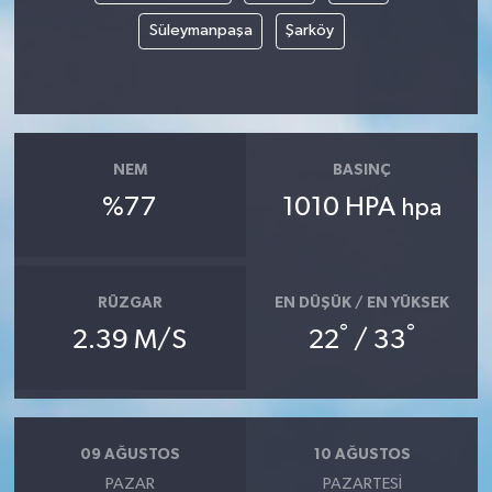
Süleymanpaşa
Şarköy
NEM
BASINÇ
%77
1010 HPA
hpa
RÜZGAR
EN DÜŞÜK / EN YÜKSEK
°
°
2.39 M/S
22
/ 33
09 AĞUSTOS
10 AĞUSTOS
PAZAR
PAZARTESI