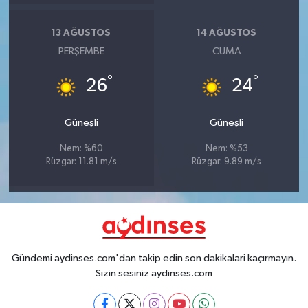
13 AĞUSTOS
14 AĞUSTOS
PERŞEMBE
CUMA
°
°
26
24
Güneşli
Güneşli
Nem: %60
Nem: %53
Rüzgar: 11.81 m/s
Rüzgar: 9.89 m/s
Gündemi aydinses.com'dan takip edin son dakikalari kaçırmayın.
Sizin sesiniz aydinses.com