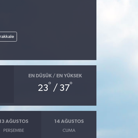
rakkale
EN DÜŞÜK / EN YÜKSEK
°
°
23
/ 37
13 AĞUSTOS
14 AĞUSTOS
PERŞEMBE
CUMA