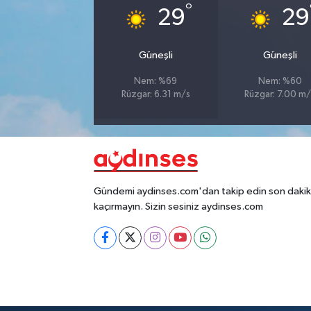
°
29
29
Güneşli
Güneşli
Nem: %69
Nem: %60
Rüzgar: 6.31 m/s
Rüzgar: 7.00 m/
Gündemi aydinses.com'dan takip edin son dakika
kaçırmayın. Sizin sesiniz aydinses.com