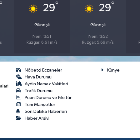
°
°
°
29
29
Güneşli
Güneşli
Nem: %51
Nem: %52
s
Rüzgar: 6.61 m/s
Rüzgar: 5.69 m/s
Nöbetçi Eczaneler
Künye
Hava Durumu
Aydin Namaz Vakitleri
lari
Trafik Durumu
Puan Durumu ve Fikstür
Tüm Manşetler
Son Dakika Haberleri
Haber Arşivi