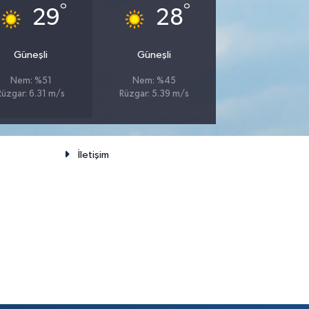
°
°
29
28
Güneşli
Güneşli
Nem: %51
Nem: %45
Rüzgar: 6.31 m/s
Rüzgar: 5.39 m/s
İletişim