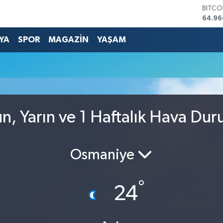
BITCO
64.96
DOLA
47,74
YA
SPOR
MAGAZİN
YAŞAM
EURO
55,25
u
STERL
64,48
GRAM 
6660
BİST1
n, Yarın ve 1 Haftalık Hava Du
13.77
Osmaniye
°
24