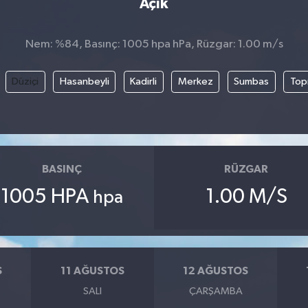
Açık
Nem: %84, Basınç: 1005 hpa hPa, Rüzgar: 1.00 m/s
Düziçi
Hasanbeyli
Kadirli
Merkez
Sumbas
Top
BASINÇ
RÜZGAR
1005 HPA
1.00 M/S
hpa
S
11 AĞUSTOS
12 AĞUSTOS
SALI
ÇARŞAMBA