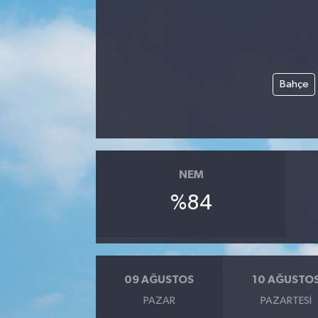
Bahçe
NEM
%84
09 AĞUSTOS
10 AĞUSTO
PAZAR
PAZARTESI