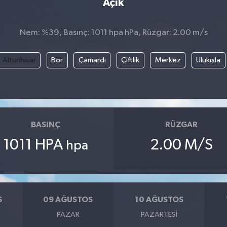
Açık
Nem: %39, Basınç: 1011 hpa hPa, Rüzgar: 2.00 m/s
Altunhisar
Bor
Çamardı
Çiftlik
Merkez
Ulukışla
BASINÇ
RÜZGAR
1011 HPA
2.00 M/S
hpa
S
09 AĞUSTOS
10 AĞUSTOS
PAZAR
PAZARTESI