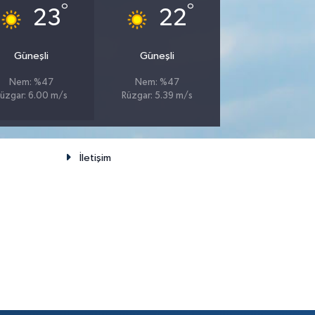
°
°
23
22
Güneşli
Güneşli
Nem: %47
Nem: %47
üzgar: 6.00 m/s
Rüzgar: 5.39 m/s
İletişim