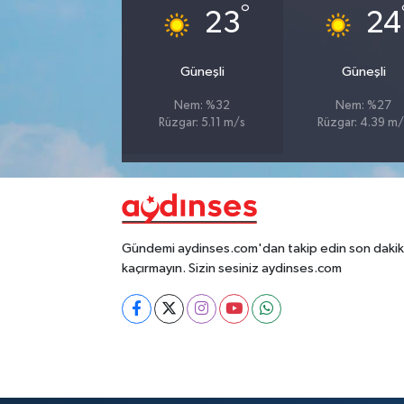
°
23
24
Güneşli
Güneşli
Nem: %32
Nem: %27
Rüzgar: 5.11 m/s
Rüzgar: 4.39 m/
Gündemi aydinses.com'dan takip edin son dakika
kaçırmayın. Sizin sesiniz aydinses.com