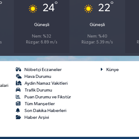
°
°
°
24
22
Güneşli
Güneşli
Nem: %32
Nem: %40
s
Rüzgar: 6.89 m/s
Rüzgar: 5.39 m/s
R
Nöbetçi Eczaneler
Künye
Hava Durumu
Aydin Namaz Vakitleri
lari
Trafik Durumu
Puan Durumu ve Fikstür
Tüm Manşetler
Son Dakika Haberleri
Haber Arşivi