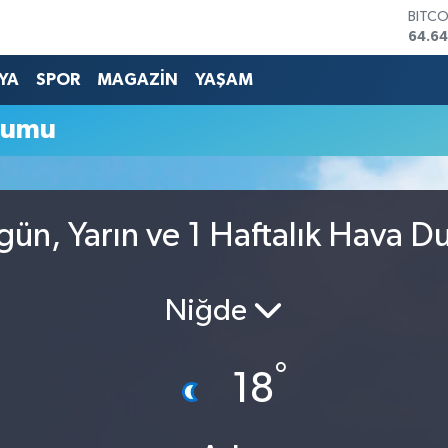
BITC
64.64
DOLA
47,6
YA
SPOR
MAGAZİN
YAŞAM
EURO
55,0
rumu
STERL
64,2
GRAM
6500
BİST1
gün, Yarın ve 1 Haftalık Hava 
13.79
Niğde
°
18