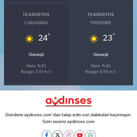
12 AĞUSTOS
13 AĞUSTOS
ÇARŞAMBA
PERŞEMBE
°
°
24
23
Güneşli
Güneşli
Nem: %43
Nem: %40
Rüzgar: 5.61 m/s
Rüzgar: 6.69 m/s
Gündemi aydinses.com'dan takip edin son dakikalari kaçırmayın.
Sizin sesiniz aydinses.com