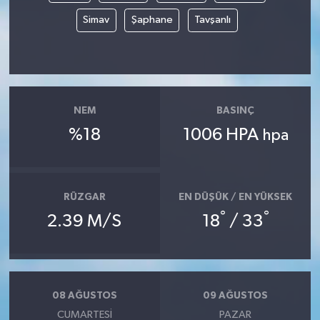
Simav
Şaphane
Tavşanlı
NEM
BASINÇ
%18
1006 HPA
hpa
RÜZGAR
EN DÜŞÜK / EN YÜKSEK
°
°
2.39 M/S
18
/ 33
08 AĞUSTOS
09 AĞUSTOS
CUMARTESI
PAZAR