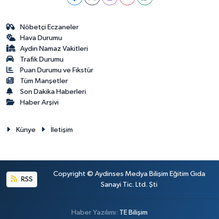
Nöbetçi Eczaneler
Hava Durumu
Aydin Namaz Vakitleri
Trafik Durumu
Puan Durumu ve Fikstür
Tüm Manşetler
Son Dakika Haberleri
Haber Arşivi
Künye
İletişim
Copyright © Aydinses Medya Bilişim Eğitim Gıda
RSS
Sanayi Tic. Ltd. Şti
Haber Yazılımı:
TE Bilişim