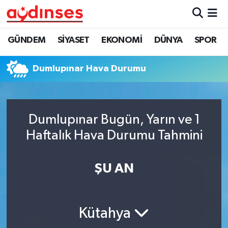
GÜNDEM
Nöbetçi Eczaneler
GÜNDEM
SİYASET
EKONOMİ
DÜNYA
SPOR
SİYASET
Hava Durumu
Dumlupınar Hava Durumu
EKONOMİ
Aydin Namaz Vakitleri
DÜNYA
Trafik Durumu
Dumlupınar Bugün, Yarın ve 1
Haftalık Hava Durumu Tahmini
SPOR
Süper Lig Puan Durumu ve Fikstür
ŞU AN
MAGAZİN
Tüm Manşetler
YAŞAM
Son Dakika Haberleri
Kütahya
Haber Arşivi