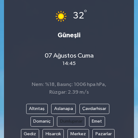
°
32
Güneşli
07 Ağustos Cuma
14:45
Nem: %18, Basınç: 1006 hpa hPa,
Rüzgar: 2.39 m/s
Altıntaş
Aslanapa
Çavdarhisar
Domaniç
Dumlupınar
Emet
Gediz
Hisarcık
Merkez
Pazarlar