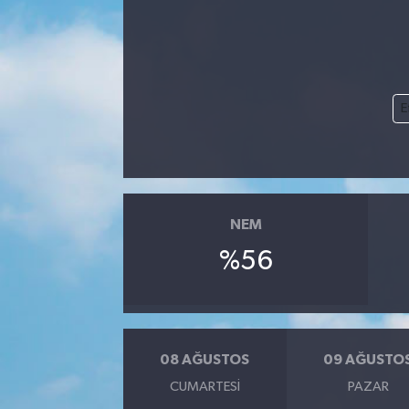
E
NEM
%56
08 AĞUSTOS
09 AĞUSTO
CUMARTESI
PAZAR