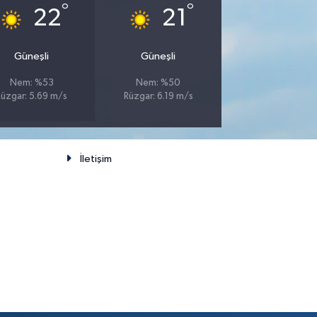
°
°
22
21
Güneşli
Güneşli
Nem: %53
Nem: %50
Rüzgar: 5.69 m/s
Rüzgar: 6.19 m/s
İletişim