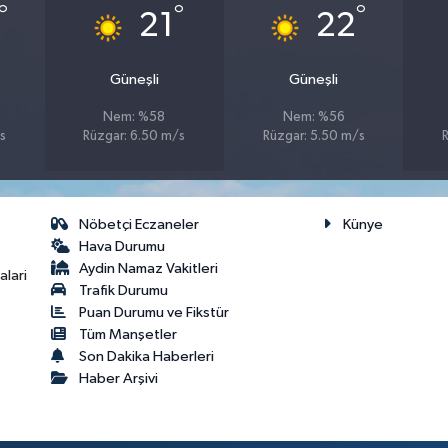
°
°
°
21
22
Güneşli
Güneşli
Nem: %58
Nem: %56
s
Rüzgar: 6.50 m/s
Rüzgar: 5.50 m/s
Nöbetçi Eczaneler
Künye
Hava Durumu
Aydin Namaz Vakitleri
lari
Trafik Durumu
Puan Durumu ve Fikstür
Tüm Manşetler
Son Dakika Haberleri
Haber Arşivi