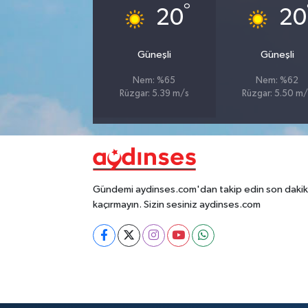
°
20
20
Güneşli
Güneşli
Nem: %65
Nem: %62
Rüzgar: 5.39 m/s
Rüzgar: 5.50 m/
Gündemi aydinses.com'dan takip edin son dakika
kaçırmayın. Sizin sesiniz aydinses.com