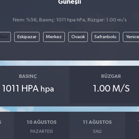
Güneşli
Nem: %56, Basınç: 1011 hpa hPa, Rüzgar: 1.00 m/s
flani
Eskipazar
Merkez
Ovacık
Safranbolu
Yenic
BASINÇ
RÜZGAR
1011 HPA
1.00 M/S
hpa
S
10 AĞUSTOS
11 AĞUSTOS
PAZARTESI
SALI