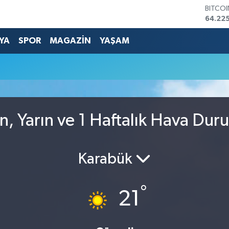
BITCO
64.225
DOLA
47,714
YA
SPOR
MAGAZİN
YAŞAM
EURO
55,03
STERLİ
64,24
GRAM 
6510.
BİST1
n, Yarın ve 1 Haftalık Hava Du
13.799
Karabük
°
21