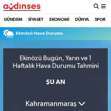
GÜNDEM
Nöbetçi Eczaneler
GÜNDEM
SİYASET
EKONOMİ
DÜNYA
SPOR
SİYASET
Hava Durumu
Ekinözü Hava Durumu
EKONOMİ
Aydin Namaz Vakitleri
DÜNYA
Trafik Durumu
Ekinözü Bugün, Yarın ve 1
Haftalık Hava Durumu Tahmini
SPOR
Süper Lig Puan Durumu ve Fikstür
ŞU AN
MAGAZİN
Tüm Manşetler
YAŞAM
Son Dakika Haberleri
Kahramanmaraş
Haber Arşivi