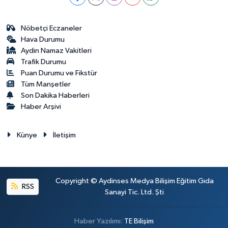
Nöbetçi Eczaneler
Hava Durumu
Aydin Namaz Vakitleri
Trafik Durumu
Puan Durumu ve Fikstür
Tüm Manşetler
Son Dakika Haberleri
Haber Arşivi
Künye
İletişim
Copyright © Aydinses Medya Bilişim Eğitim Gıda
RSS
Sanayi Tic. Ltd. Şti
Haber Yazılımı:
TE Bilişim