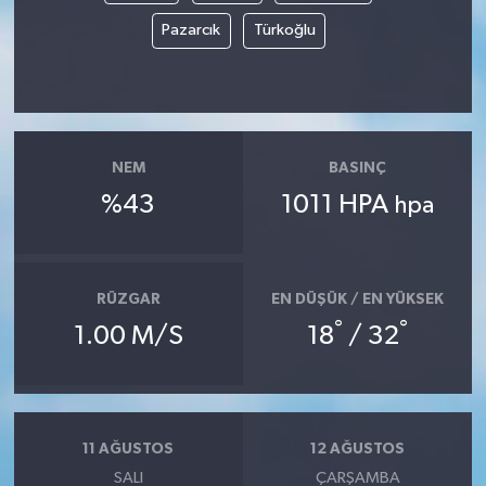
Pazarcık
Türkoğlu
NEM
BASINÇ
%43
1011 HPA
hpa
RÜZGAR
EN DÜŞÜK / EN YÜKSEK
°
°
1.00 M/S
18
/ 32
11 AĞUSTOS
12 AĞUSTOS
SALI
ÇARŞAMBA