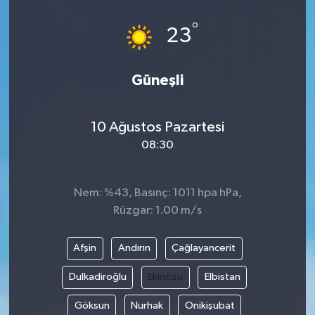
°
23
Güneşli
10 Ağustos Pazartesi
08:30
Nem: %43, Basınç: 1011 hpa hPa,
Rüzgar: 1.00 m/s
Afşin
Andırın
Çağlayancerit
Dulkadiroğlu
Ekinözü
Elbistan
Göksun
Nurhak
Onikişubat