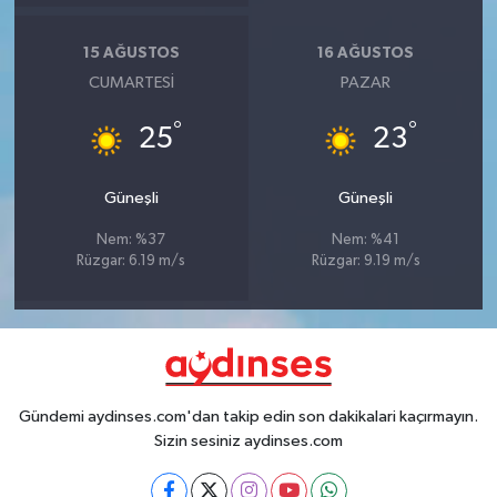
15 AĞUSTOS
16 AĞUSTOS
CUMARTESI
PAZAR
°
°
25
23
Güneşli
Güneşli
Nem: %37
Nem: %41
Rüzgar: 6.19 m/s
Rüzgar: 9.19 m/s
Gündemi aydinses.com'dan takip edin son dakikalari kaçırmayın.
Sizin sesiniz aydinses.com